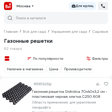
Москва
Для юрлиц
Поиск в каталоге
Главная
/
Всё для сада
/
Украшения для сада
/
Садовые д
Газонные решетки
62 товара
По популярности
Фильтры
Наличие в магазинах
Цена
Производители
16195926
Газонная решетка Gidrolica 70х40х3,2 см -
пластиковая черная, клетка С250 608
Область применения:
для укрепления
ландшафта