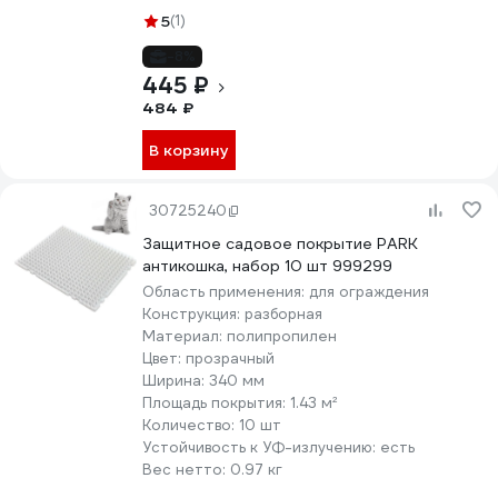
5
(1)
-8%
445 ₽
484 ₽
В корзину
30725240
Защитное садовое покрытие PARK
антикошка, набор 10 шт 999299
Область применения:
для ограждения
Конструкция:
разборная
Материал:
полипропилен
Цвет:
прозрачный
Ширина:
340 мм
Площадь покрытия:
1.43 м²
Количество:
10 шт
Устойчивость к УФ-излучению:
есть
Вес нетто:
0.97 кг