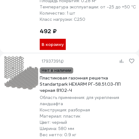
Площадь покрытия:
0.28 м²
Температура эксплуатации:
от -25 до +50 °С
Количество:
1 шт
Класс нагрузки:
С250
492 ₽
В корзину
17937391
Нет в наличии
Пластиковая газонная решетка
Standartpark HEXARM РГ-58.51.03-ПП
черная 8102-Ч
Область применения:
для укрепления
ландшафта
Конструкция:
разборная
Материал:
пластик
Цвет:
черный
Ширина:
580 мм
Вес нетто:
0.9 кг