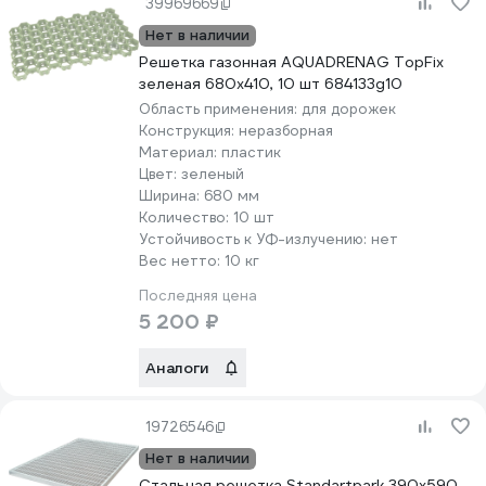
39969669
Нет в наличии
Решетка газонная AQUADRENAG TopFix
зеленая 680x410, 10 шт 684133g10
Область применения:
для дорожек
Конструкция:
неразборная
Материал:
пластик
Цвет:
зеленый
Ширина:
680 мм
Количество:
10 шт
Устойчивость к УФ-излучению:
нет
Вес нетто:
10 кг
Последняя цена
5 200 ₽
Аналоги
19726546
Нет в наличии
Стальная решетка Standartpark 390х590