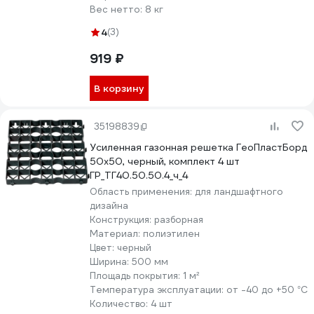
Вес нетто:
8 кг
4
(3)
919 ₽
В корзину
35198839
Усиленная газонная решетка ГеоПластБорд
50x50, черный, комплект 4 шт
ГР_ТГ40.50.50.4_ч_4
Область применения:
для ландшафтного
дизайна
Конструкция:
разборная
Материал:
полиэтилен
Цвет:
черный
Ширина:
500 мм
Площадь покрытия:
1 м²
Температура эксплуатации:
от -40 до +50 °С
Количество:
4 шт