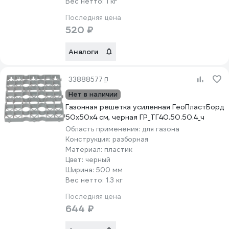
Вес нетто:
1 кг
Последняя цена
520 ₽
Аналоги
33888577
Нет в наличии
Газонная решетка усиленная ГеоПластБорд
50x50x4 см, черная ГР_ТГ40.50.50.4_ч
Область применения:
для газона
Конструкция:
разборная
Материал:
пластик
Цвет:
черный
Ширина:
500 мм
Вес нетто:
1.3 кг
Последняя цена
644 ₽