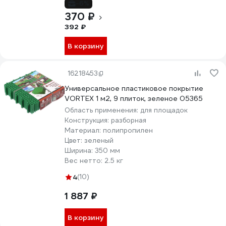
-6%
370 ₽
392 ₽
В корзину
16218453
Универсальное пластиковое покрытие
VORTEX 1 м2, 9 плиток, зеленое 05365
Область применения:
для площадок
Конструкция:
разборная
Материал:
полипропилен
Цвет:
зеленый
Ширина:
350 мм
Вес нетто:
2.5 кг
4
(10)
1 887 ₽
В корзину