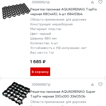
39969621
Решетка газонная AQUADRENAG TopFix
черная 680x410, 4 шт 684133b4
Область применения:
для дорожек
Конструкция:
неразборная
Материал:
пластик
Цвет:
черный
Ширина:
680 мм
Количество:
4 шт
Устойчивость к УФ-излучению:
нет
Вес нетто:
1 кг
1 685 ₽
В корзину
39969687
Решетка газонная AQUADRENAG Super
TopFix черная 330x330 334050b
Область применения:
для дорожек