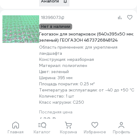
Аналоги
18396073
Нет в наличии
Геогазон для экопарковок (640х395х50 мм;
зеленый) ГЕОГАЗОН 4673726848124
Область применения:
для укрепления
ландшафта
Конструкция:
неразборная
Материал:
полиэтилен
Цвет:
зеленый
Ширина:
395 мм
Площадь покрытия:
0.25 м²
Температура эксплуатации:
от -40 до +50 °С
Количество:
1 шт
Класс нагрузки:
С250
Последняя цена
438 ₽
Главная
Каталог
Корзина
Избранное
Профиль
Подписаться