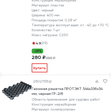
Конструкция:
неразборная
Материал:
пластик
Цвет:
черный
Ширина:
400 мм
Площадь покрытия:
0.28 м²
Температура эксплуатации:
от -40 до +70 °С
Количество:
1 шт
Класс нагрузки:
С250
4.9
(29)
-28%
280 ₽
388 ₽
Купить
26021195
Газонная решетка ПРОТЭКТ 544х336х34
мм, черная ГР-2/6
Область применения:
для садовых работ
Конструкция:
неразборная
Материал:
полипропилен