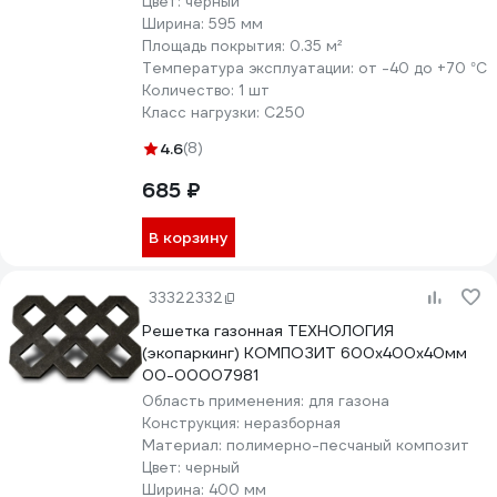
Цвет:
черный
Ширина:
595 мм
Площадь покрытия:
0.35 м²
Температура эксплуатации:
от -40 до +70 °С
Количество:
1 шт
Класс нагрузки:
С250
4.6
(8)
685 ₽
В корзину
33322332
Решетка газонная ТЕХНОЛОГИЯ
(экопаркинг) КОМПОЗИТ 600x400x40мм
00-00007981
Область применения:
для газона
Конструкция:
неразборная
Материал:
полимерно-песчаный композит
Цвет:
черный
Ширина:
400 мм