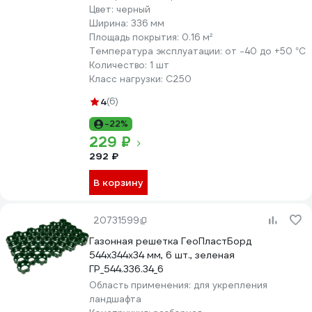
Цвет:
черный
Ширина:
336 мм
Площадь покрытия:
0.16 м²
Температура эксплуатации:
от -40 до +50 °С
Количество:
1 шт
Класс нагрузки:
С250
4
(6)
-22%
229 ₽
292 ₽
В корзину
20731599
Газонная решетка ГеоПластБорд
544x344x34 мм, 6 шт., зеленая
ГР_544.336.34_6
Область применения:
для укрепления
ландшафта