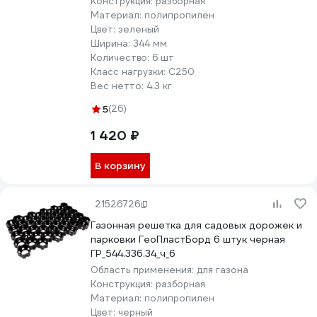
Конструкция:
разборная
Материал:
полипропилен
Цвет:
зеленый
Ширина:
344 мм
Количество:
6 шт
Класс нагрузки:
С250
Вес нетто:
4.3 кг
5
(26)
1 420 ₽
В корзину
21526726
Газонная решетка для садовых дорожек и
парковки ГеоПластБорд 6 штук черная
ГР_544.336.34_ч_6
Область применения:
для газона
Конструкция:
разборная
Материал:
полипропилен
Цвет:
черный