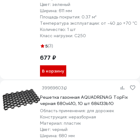
Цвет:
зеленый
Ширина:
611 мм
Площадь покрытия:
0.37 м²
Температура эксплуатации:
от -40 до +70 °С
Количество:
1 шт
Класс нагрузки:
С250
5
(3)
677 ₽
В корзину
39969603
Решетка газонная AQUADRENAG TopFix
черная 680x410, 10 шт 684133b10
Область применения:
для дорожек
Конструкция:
неразборная
Материал:
пластик
Цвет:
черный
Ширина:
680 мм