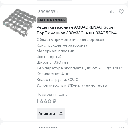
39969531
Нет в наличии
Решетка газонная AQUADRENAG Super
TopFix черная 330x330, 4 шт 334050b4
Область применения:
для дорожек
Конструкция:
неразборная
Материал:
пластик
Цвет:
черный
Ширина:
330 мм
Температура эксплуатации:
от -40 до +50 °С
Количество:
4 шт
Класс нагрузки:
С250
Устойчивость к УФ-излучению:
есть
Последняя цена
1 440 ₽
Аналоги