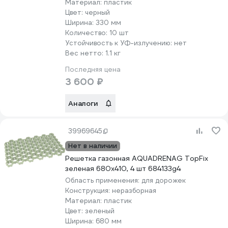
Материал:
пластик
Цвет:
черный
Ширина:
330 мм
Количество:
10 шт
Устойчивость к УФ-излучению:
нет
Вес нетто:
1.1 кг
Последняя цена
3 600 ₽
Аналоги
39969645
Нет в наличии
Решетка газонная AQUADRENAG TopFix
зеленая 680x410, 4 шт 684133g4
Область применения:
для дорожек
Конструкция:
неразборная
Материал:
пластик
Цвет:
зеленый
Ширина:
680 мм