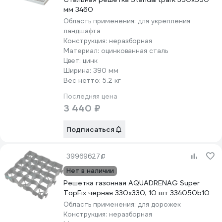
мм 3460
Область применения:
для укрепления
ландшафта
Конструкция:
неразборная
Материал:
оцинкованная сталь
Цвет:
цинк
Ширина:
390 мм
Вес нетто:
5.2 кг
Последняя цена
3 440 ₽
Подписаться
39969627
Нет в наличии
Решетка газонная AQUADRENAG Super
TopFix черная 330x330, 10 шт 334050b10
Область применения:
для дорожек
Конструкция:
неразборная