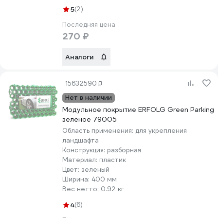
5
(2)
Последняя цена
270 ₽
Аналоги
15632590
Нет в наличии
Модульное покрытие ERFOLG Green Parking
зелёное 79005
Область применения:
для укрепления
ландшафта
Конструкция:
разборная
Материал:
пластик
Цвет:
зеленый
Ширина:
400 мм
Вес нетто:
0.92 кг
4
(6)