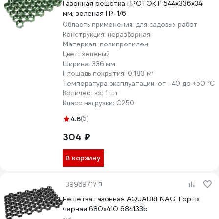
Газонная решетка ПРОТЭКТ 544х336х34
мм, зеленая ГР-1/6
Область применения:
для садовых работ
Конструкция:
неразборная
Материал:
полипропилен
Цвет:
зеленый
Ширина:
336 мм
Площадь покрытия:
0.183 м²
Температура эксплуатации:
от -40 до +50 °С
Количество:
1 шт
Класс нагрузки:
С250
4.6
(5)
304 ₽
В корзину
39969717
Решетка газонная AQUADRENAG TopFix
черная 680x410 684133b