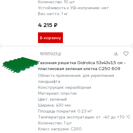
Количество:
10 шт
Устойчивость к УФ-излучению:
нет
Вес нетто:
1 кг
4 215 ₽
В корзину
16195925
Газонная решетка Gidrolica 53х43х3,5 см -
пластиковая зеленая клетка С250 609
Область применения:
для укрепления
ландшафта
Конструкция:
неразборная
Материал:
пластик
Цвет:
зеленый
Ширина:
430 мм
Площадь покрытия:
0.23 м²
Температура эксплуатации:
от -40 до +70 °С
Количество:
1 шт
Класс нагрузки:
С250