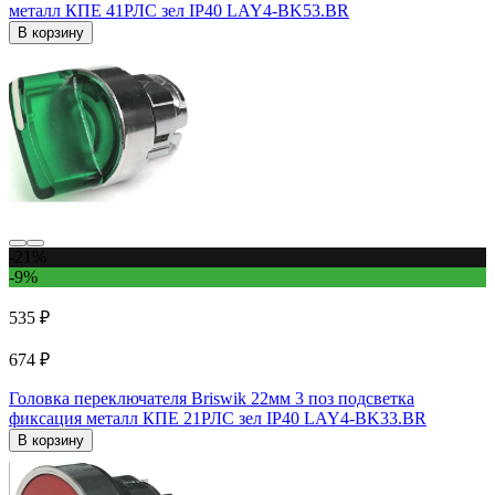
металл КПЕ 41РЛС зел IP40 LAY4-BK53.BR
В корзину
-21%
-9%
535 ₽
674 ₽
Головка переключателя Briswik 22мм 3 поз подсветка
фиксация металл КПЕ 21РЛС зел IP40 LAY4-BK33.BR
В корзину