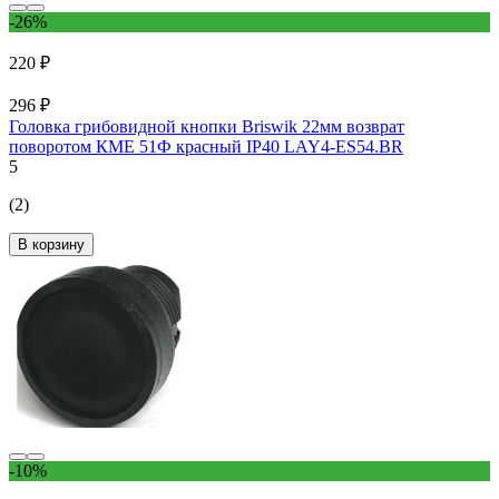
-26%
220 ₽
296 ₽
Головка грибовидной кнопки Briswik 22мм возврат
поворотом КМЕ 51Ф красный IP40 LAY4-ES54.BR
5
(2)
В корзину
-10%