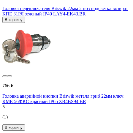
Головка переключателя Briswik 22мм 2 поз подсветка возврат
КПЕ 31РЛ зеленый IP40 LAY4-EK43.BR
В корзину
766 ₽
Головка аварийной кнопки Briswik металл гриб 22мм ключ
КМЕ 56ФКС красный IP65 ZB4BS94.BR
5
(1)
В корзину