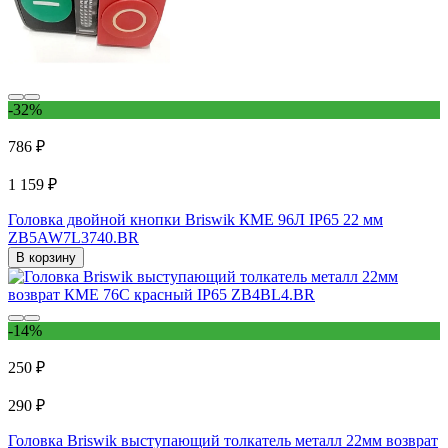
-32%
786 ₽
1 159 ₽
Головка двойной кнопки Briswik КМЕ 96Л IP65 22 мм
ZB5AW7L3740.BR
В корзину
-14%
250 ₽
290 ₽
Головка Briswik выступающий толкатель металл 22мм возврат