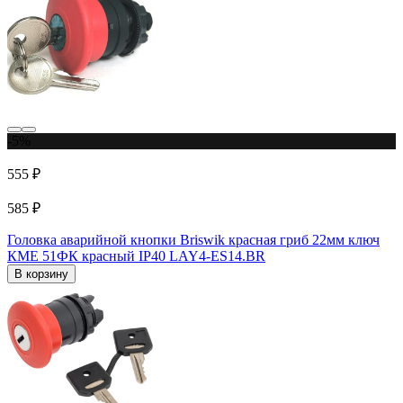
-5%
555 ₽
585 ₽
Головка аварийной кнопки Briswik красная гриб 22мм ключ
КМЕ 51ФК красный IP40 LAY4-ES14.BR
В корзину