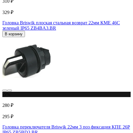
310 ₽
329 ₽
Головка Briswik плоская стальная возврат 22мм КМЕ 46С
зеленый IP65 ZB4BA3.BR
В корзину
-5%
280 ₽
295 ₽
Головка переключателя Briswik 22мм 3 поз фиксация КПЕ 26Р
IP65 ZB5BD3.BR