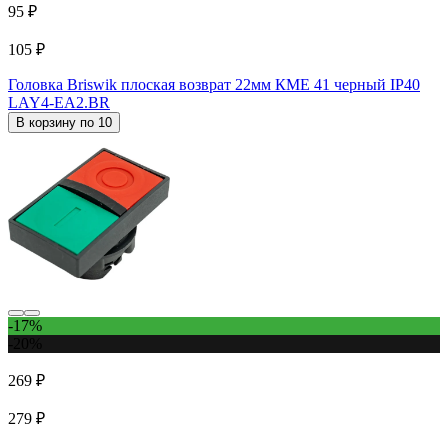
95 ₽
105 ₽
Головка Briswik плоская возврат 22мм КМЕ 41 черный IP40
LAY4-EA2.BR
В корзину по 10
-17%
-20%
269 ₽
279 ₽