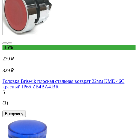
-15%
279 ₽
329 ₽
Головка Briswik плоская стальная возврат 22мм КМЕ 46С
красный IP65 ZB4BA4.BR
5
(1)
В корзину