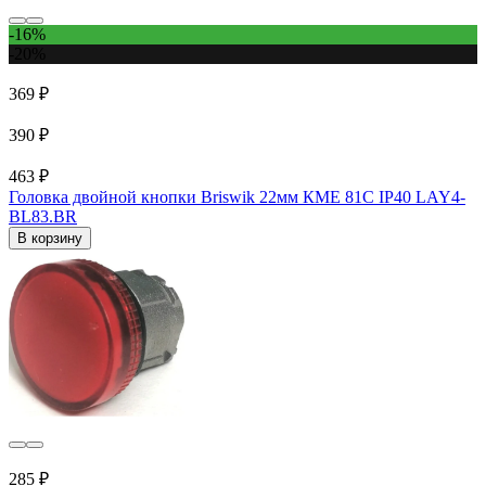
-16%
-20%
369 ₽
390 ₽
463 ₽
Головка двойной кнопки Briswik 22мм КМЕ 81С IP40 LAY4-
BL83.BR
В корзину
285 ₽