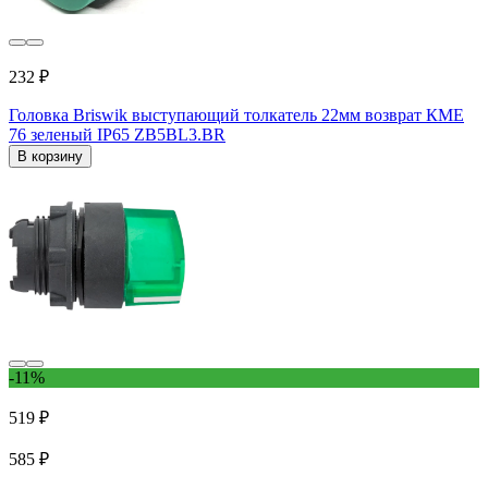
232 ₽
Головка Briswik выступающий толкатель 22мм возврат КМЕ
76 зеленый IP65 ZB5BL3.BR
В корзину
-11%
519 ₽
585 ₽