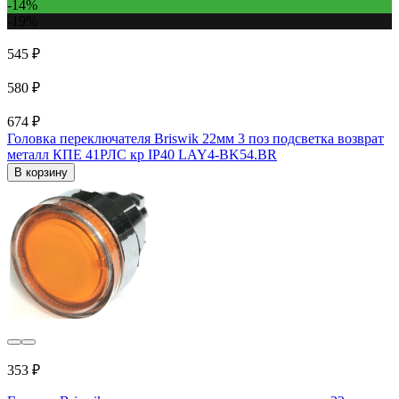
-14%
-19%
545 ₽
580 ₽
674 ₽
Головка переключателя Briswik 22мм 3 поз подсветка возврат
металл КПЕ 41РЛС кр IP40 LAY4-BK54.BR
В корзину
353 ₽