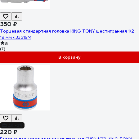
350 ₽
Торцевая стандартная головка KING TONY шестигранная 1/2
19 мм 433519M
5
(7)
В корзину
до -2%
220 ₽