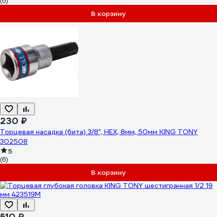
(6)
В корзину
230 ₽
Торцевая насадка (бита) 3/8", HEX, 8мм, 50мм KING TONY
302508
5
(6)
В корзину
510 ₽