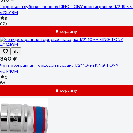
Торцевая глубокая головка KING TONY шестигранная 1/2 19 мм
423519M
5
(12)
В корзину
340 ₽
Четырехгранная торцевая насадка 1/2" 10мм KING TONY
401410M
5
(6)
В корзину