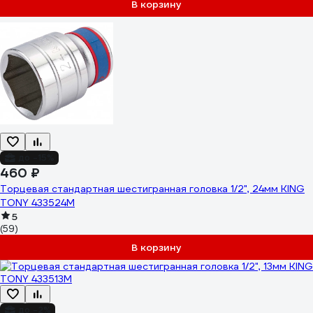
В корзину
до -15%
460 ₽
Торцевая стандартная шестигранная головка 1/2", 24мм KING
TONY 433524M
5
(59)
В корзину
до -2%