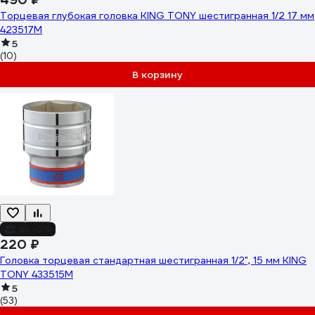
Торцевая глубокая головка KING TONY шестигранная 1/2 17 мм
423517M
5
(10)
В корзину
до -2%
220 ₽
Головка торцевая стандартная шестигранная 1/2", 15 мм KING
TONY 433515M
5
(53)