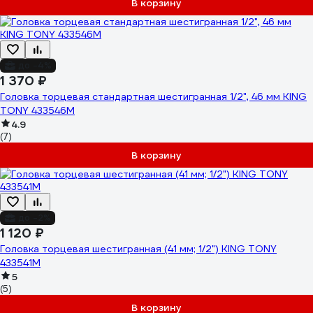
В корзину
до -4%
1 370 ₽
Головка торцевая стандартная шестигранная 1/2", 46 мм KING
TONY 433546M
4.9
(7)
В корзину
до -2%
1 120 ₽
Головка торцевая шестигранная (41 мм; 1/2") KING TONY
433541M
5
(5)
В корзину