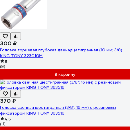
300 ₽
Головка торцевая глубокая двенадцатигранная (10 мм; 3/8)
KING TONY 323010M
5
(9)
В корзину
370 ₽
Головка свечная шестигранная (3/8"; 16 мм) с резиновым
фиксатором KING TONY 363516
4.5
(11)