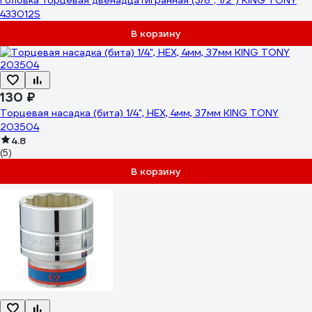
Головка торцевая двенадцатигранная (3/8"; 1/2") KING TONY
433012S
В корзину
130 ₽
Торцевая насадка (бита) 1/4", HEX, 4мм, 37мм KING TONY
203504
4.8
(5)
В корзину