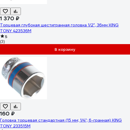
1 370 ₽
Торцевая глубокая шестигранная головка 1/2", 36мм KING
TONY 423536M
5
(3)
В корзину
160 ₽
Головка торцевая стандартная (15 мм; 1/4"; 6-гранная) KING
TONY 233515M