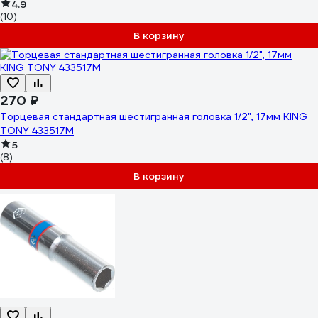
4.9
(10)
В корзину
270 ₽
Торцевая стандартная шестигранная головка 1/2", 17мм KING
TONY 433517M
5
(8)
В корзину