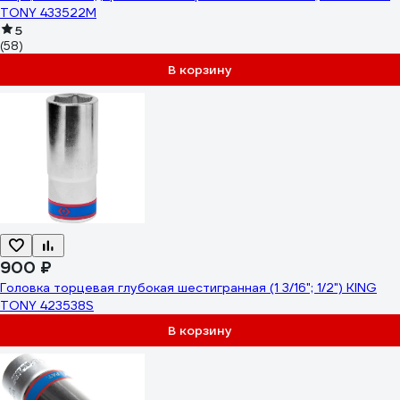
TONY 433522M
5
(58)
В корзину
900 ₽
Головка торцевая глубокая шестигранная (1 3/16"; 1/2") KING
TONY 423538S
В корзину