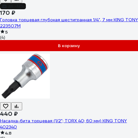
до -12%
170 ₽
Головка торцевая глубокая шестигранная 1/4", 7 мм KING TONY
223507M
5
(4)
В корзину
440 ₽
Насадка-бита торцевая (1/2"; TORX 40; 60 мм) KING TONY
402340
4.8