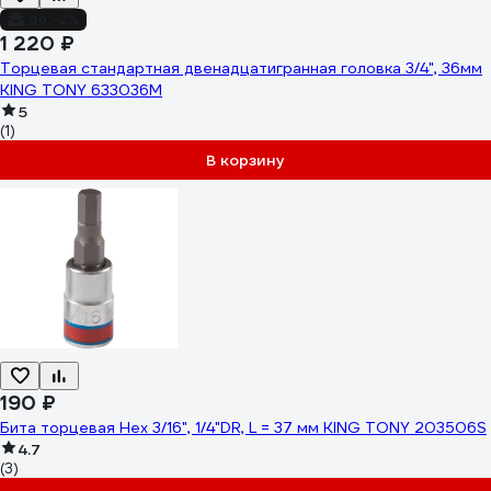
до -2%
1 220 ₽
Торцевая стандартная двенадцатигранная головка 3/4", 36мм
KING TONY 633036M
5
(1)
В корзину
190 ₽
Бита торцевая Hex 3/16", 1/4"DR, L = 37 мм KING TONY 203506S
4.7
(3)