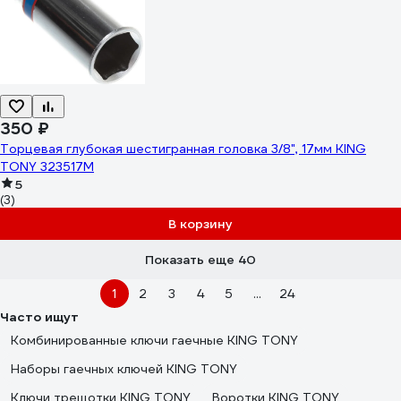
350 ₽
Торцевая глубокая шестигранная головка 3/8", 17мм KING
TONY 323517M
5
(3)
В корзину
Показать еще 40
1
2
3
4
5
...
24
Часто ищут
Комбинированные ключи гаечные KING TONY
Наборы гаечных ключей KING TONY
Ключи трещотки KING TONY
Воротки KING TONY