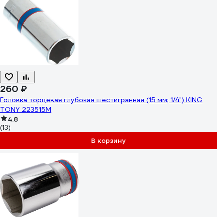
260 ₽
Головка торцевая глубокая шестигранная (15 мм; 1/4") KING
TONY 223515M
4.8
(13)
В корзину