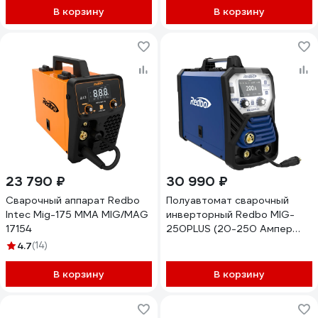
В корзину
В корзину
23 790 ₽
30 990 ₽
Сварочный аппарат Redbo
Полуавтомат сварочный
Intec Mig-175 MMA MIG/MAG
инверторный Redbo MIG-
17154
250PLUS (20-250 Ампер
дисплей 2Т/4Т SYN PULSE
4.7
(14)
LIFT TIG) 57105
В корзину
В корзину