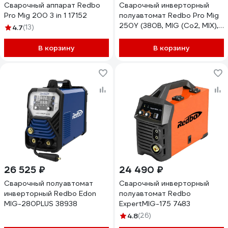
Сварочный аппарат Redbo
Сварочный инверторный
Pro Mig 200 3 in 1 17152
полуавтомат Redbo Pro Mig
250Y (380В, MIG (Co2, MIX),
4.7
(13)
MIG (FCAW) 50-250A 0.8-1
мм, MMA 20-250A, 2-4 мм,
В корзину
В корзину
два д 7462
26 525 ₽
24 490 ₽
Сварочный полуавтомат
Сварочный инверторный
инверторный Redbo Edon
полуавтомат Redbo
MIG-280PLUS 38938
ExpertMIG-175 7483
4.8
(26)