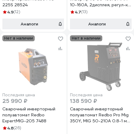
225S 28524
10-160А, 2дисплея, регул-ка)
Redbo Pro Mig 180 (3 in 1)
4.9
(12)
4.7
(13)
15415
Аналоги
Аналоги
Нет в наличии
Нет в наличии
Последняя цена
Последняя цена
25 990 ₽
138 590 ₽
Сварочный инверторный
Сварочный инверторный
полуавтомат Redbo
полуавтомат Redbo Pro Mig
ExpertMIG-205 7488
350Y, MIG 50-210A 0.8-1 мм,
MMA 20-210A, 2-4 мм,
4.8
(26)
2T/4T, два дисплея, рег-ка