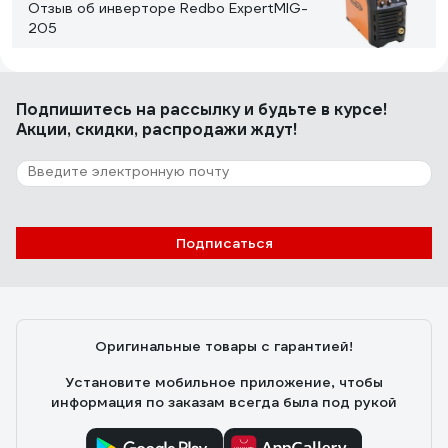
Отзыв об инверторе Redbo ExpertMIG-
205
Антон П.
15.04.2020
Подпишитесь
на рассылку
и будьте в курсе!
Легко настраивается. Варит без вопросов при
Акции, скидки, распродажи ждут!
пониженном напряжении.
6 отзывов
Отзыв о сварочном аппарате Redbo Intec
Подписаться
Mig-175
Зыков А.
20.12.2022
Очень простой , очень удобный,варит отлично плавно
Оригинальные товары с гарантией!
не стреляет ,не фырчит .Отличный аппарат выбрал
режим кнопкой, поставил только силу тока и все
Установите мобильное приложение, чтобы
подачу проволоки , напряжения все регулирует
информация по заказам всегда была под рукой
автоматически .всем советую не пожалеете