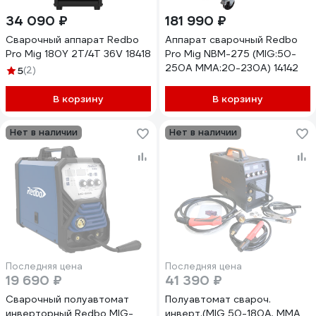
34 090 ₽
181 990 ₽
Сварочный аппарат Redbo
Аппарат сварочный Redbo
Pro Mig 180Y 2T/4T 36V 18418
Pro Mig NBM-275 (MIG:50-
250А ММA:20-230А) 14142
5
(2)
В корзину
В корзину
Нет в наличии
Нет в наличии
Последняя цена
Последняя цена
19 690 ₽
41 390 ₽
Сварочный полуавтомат
Полуавтомат свароч.
инверторный Redbo MIG-
инверт.(MIG 50-180А, ММА