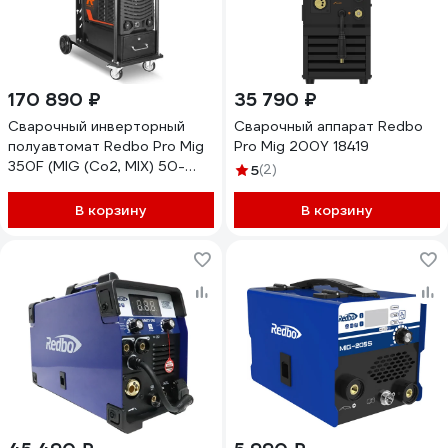
170 890 ₽
35 790 ₽
Сварочный инверторный
Сварочный аппарат Redbo
полуавтомат Redbo Pro Mig
Pro Mig 200Y 18419
350F (MIG (Co2, MIX) 50-
5
(2)
350A 0.8-1 мм., MMA 20-
350A., 2-4 мм., два дисплея,
В корзину
В корзину
рег-ка ин 7467