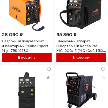
28 090 ₽
35 390 ₽
Сварочный полуавтомат
Сварочный аппарат
инверторный Redbo Expert
инверторный Redbo Pro
Mig-175S 19780
MIG-200/15 (MIG (Co2, MIX),
MIG (FCAW) 50-200A 0.8-1
В корзину
В корзину
мм, MMA 20-200A, 2-4 мм.,
два дисплея 18372