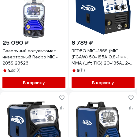
25 090 ₽
8 789 ₽
Сварочный полуавтомат
REDBO MIG-185S (MIG
инверторный Redbo MIG-
(FCAW) 50-185A 0.8-1 мм.,
285S 28526
MMA (Lift TIG) 20-185A., 2-4
мм., два дисплея, 5шт. на
4.5
(13)
5
(11)
В корзину
В корзину