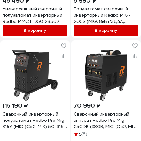
45 490 ₽
5 990 ₽
Универсальный cварочный
Полуавтомат сварочный
полуавтомат инверторный
инверторный Redbo MIG-
Redbo MMCT-250 28507
205S (MIG: 8кВт/36,4А;
50А/16.5В-205А/24,2В; ММА
В корзину
В корзину
9,3кВт) 50122
115 190 ₽
70 990 ₽
Сварочный инверторный
Сварочный инверторный
полуавтомат Redbo Pro Mig
аппарат Redbo Pro Mig
315Y (MIG (Co2, MIX) 50-315A
250DB (380В, MIG (Co2, MIX),
0.8-1 мм, MMA 20-315A, 2-4
MIG (FCAW) 50-250A 0.8-1
5
(8)
мм, два дисплея, рег-ка инд
мм., MMA 20-250A., 2-4 мм.,