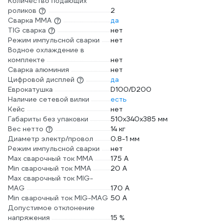
Количество подающих
роликов
2
Сварка ММА
да
TIG сварка
нет
Режим импульсной сварки
нет
Водное охлаждение в
комплекте
нет
Сварка алюминия
нет
Цифровой дисплей
да
Еврокатушка
D100/D200
Наличие сетевой вилки
есть
Кейс
нет
Габариты без упаковки
510х340х385 мм
Вес нетто
14 кг
Диаметр электр/провол
0.8-1 мм
Режим импульсной сварки
нет
Max сварочный ток ММА
175 А
Min сварочный ток ММА
20 А
Max сварочный ток MIG-
MAG
170 А
Min сварочный ток MIG-MAG
50 А
Допустимое отклонение
напряжения
15 %