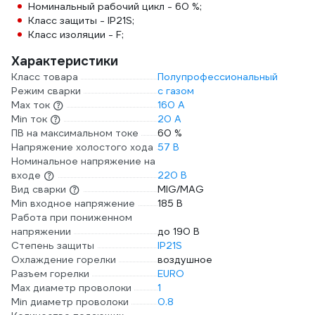
Номинальный рабочий цикл - 60 %;
Класс защиты - IP21S;
Класс изоляции - F;
Характеристики
Класс товара
Полупрофессиональный
Режим сварки
с газом
Max ток
160 А
Min ток
20 А
ПВ на максимальном токе
60 %
Напряжение холостого хода
57 В
Номинальное напряжение на
входе
220 В
Вид сварки
MIG/MAG
Min входное напряжение
185 В
Работа при пониженном
напряжении
до 190 В
Степень защиты
IP21S
Охлаждение горелки
воздушное
Разъем горелки
EURO
Max диаметр проволоки
1
Min диаметр проволоки
0.8