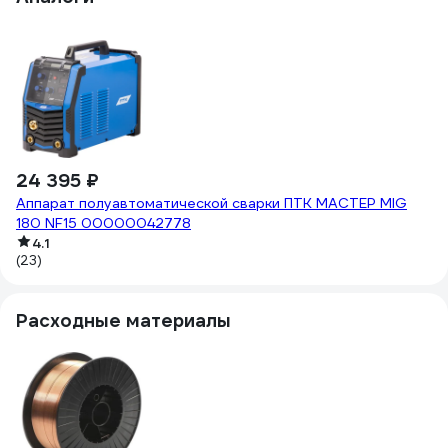
7
Св
(3
24 395 ₽
Аппарат полуавтоматической сварки ПТК МАСТЕР MIG
180 NF15 00000042778
4.1
(23)
Расходные материалы
1
Р
(1