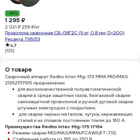
-36%
1 295 ₽
2 021 ₽
259 ₽/кг
Проволока сварочная СВ-08Г2С (5 кг; 0.8 мм; D=200)
Ресанта 71/6/53
4.7
(133)
О товаре
Сварочный аппарат Redbo Intec Mig-175 MMA MIG/MAG
213521117915 предназначен:
для высококачественной полуавтоматической
сварки в среде защитных газов, безгазовой сварки
самозащитной проволокой и ручной дуговой сварки
штучным электродом с покрытием;
для сварки черных металлов, чугуна, нержавеющих
сталей и их сплавов постоянным током до 160 А.
Преимущества Redbo Intec Mig-175 17154
Режимы сварки MIG/MAG/MMA/FCAW/LIFT-TIG.
Стабильная работа от 185 до 250 В.