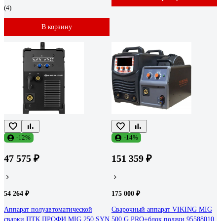
(4)
В корзину
-12%
-14%
47 575 ₽
151 359 ₽
54 264 ₽
175 000 ₽
Аппарат полуавтоматической
Сварочный аппарат VIKING MIG
сварки ПТК ПРОФИ MIG 250 SYN
500 G PRO+блок подачи 95588010