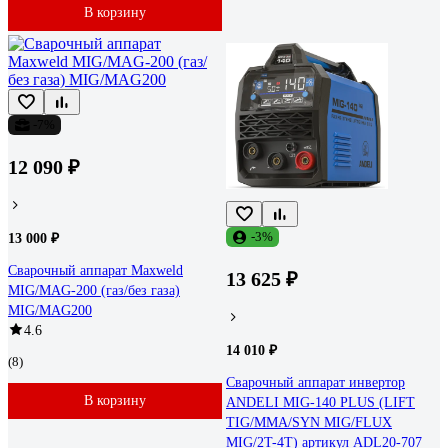
В корзину
-7%
12 090 ₽
-3%
13 000 ₽
Сварочный аппарат Maxweld
13 625 ₽
MIG/MAG-200 (газ/без газа)
MIG/MAG200
4.6
14 010 ₽
(8)
Сварочный аппарат инвертор
В корзину
ANDELI MIG-140 PLUS (LIFT
TIG/MMA/SYN MIG/FLUX
MIG/2T-4T) артикул ADL20-707