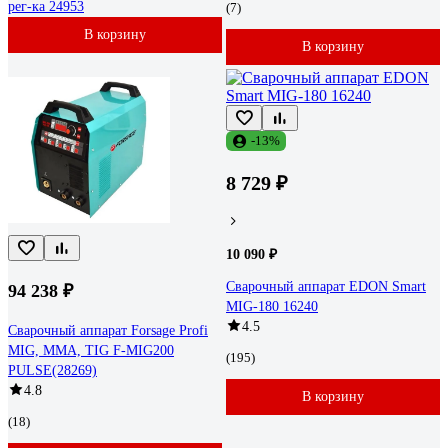
рег-ка 24953
(7)
В корзину
В корзину
-13%
8 729 ₽
10 090 ₽
Сварочный аппарат EDON Smart
94 238 ₽
MIG-180 16240
4.5
Сварочный аппарат Forsage Profi
MIG, MMA, TIG F-MIG200
(195)
PULSE(28269)
4.8
В корзину
(18)