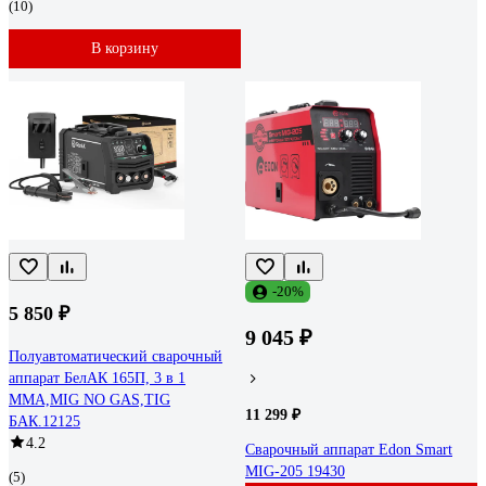
(10)
В корзину
-20%
5 850 ₽
9 045 ₽
Полуавтоматический сварочный
аппарат БелАК 165П, 3 в 1
MMA,MIG NO GAS,TIG
11 299 ₽
БАК.12125
4.2
Сварочный аппарат Edon Smart
MIG-205 19430
(5)