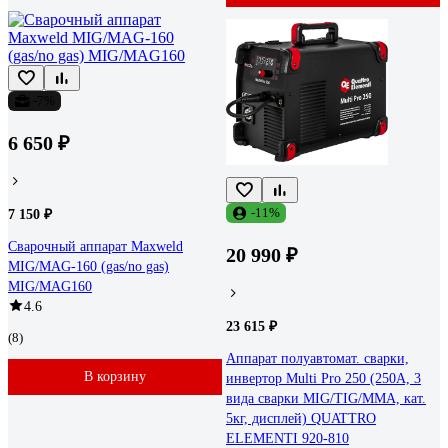
-7%
6 650 ₽
-11%
7 150 ₽
Сварочный аппарат Maxweld
20 990 ₽
MIG/MAG-160 (gas/no gas)
MIG/MAG160
4.6
23 615 ₽
(8)
Аппарат полуавтомат. сварки,
В корзину
инвертор Multi Pro 250 (250A, 3
вида сварки MIG/TIG/MMA, кат.
5кг, дисплей) QUATTRO
ELEMENTI 920-810