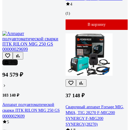
4
(1)
В корзину
-8%
94 579 ₽
37 148 ₽
103 140 ₽
Аппарат полуавтоматической
Сварочный аппарат Forsage MIG,
сварки ПТК RILON MIG 250 GS
MMA, TIG 28270 F-MIG200
00000029699
SYNERGY F-MIG200
5
SYNERGY(28270)