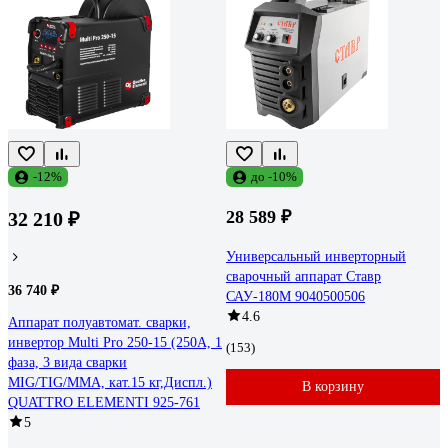
-12%
до -10%
28 589 ₽
32 210 ₽
Универсальный инверторный
сварочный аппарат Ставр
36 740 ₽
САУ-180М 9040500506
4.6
Аппарат полуавтомат. сварки,
инвертор Multi Pro 250-15 (250A, 1
(153)
фаза, 3 вида сварки
MIG/TIG/MMA, кат.15 кг,Диспл.)
В корзину
QUATTRO ELEMENTI 925-761
5