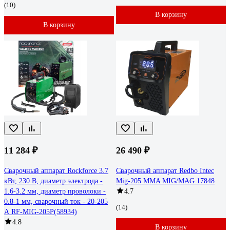
(10)
В корзину
В корзину
11 284 ₽
26 490 ₽
Сварочный аппарат Rockforce 3.7
Сварочный аппарат Redbo Intec
кВт, 230 В, диаметр электрода -
Mig-205 MMA MIG/MAG 17848
1.6-3.2 мм, диаметр проволоки -
4.7
0.8-1 мм, сварочный ток - 20-205
(14)
А RF-MIG-205P(58934)
4.8
В корзину