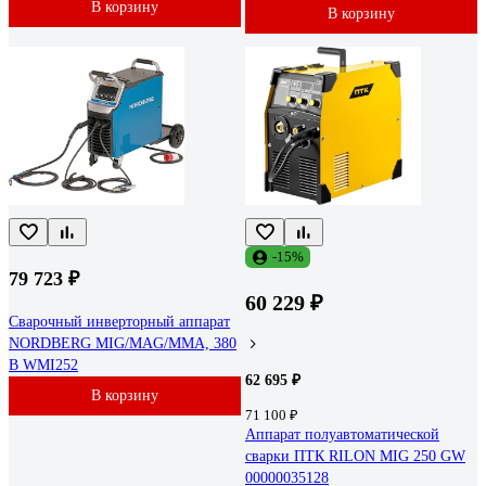
В корзину
В корзину
-15%
79 723 ₽
60 229 ₽
Сварочный инверторный аппарат
NORDBERG MIG/MAG/MMA, 380
В WMI252
62 695 ₽
В корзину
71 100 ₽
Аппарат полуавтоматической
сварки ПТК RILON MIG 250 GW
00000035128