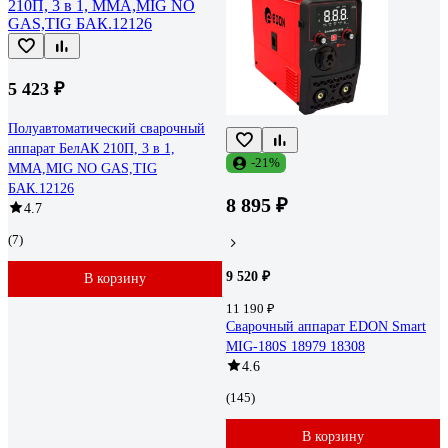
5 423 ₽
Полуавтоматический сварочный
аппарат БелАК 210П, 3 в 1,
-21%
MMA,MIG NO GAS,TIG
БАК.12126
8 895 ₽
4.7
(7)
9 520 ₽
В корзину
11 190 ₽
Сварочный аппарат EDON Smart
MIG-180S 18979 18308
4.6
(145)
В корзину