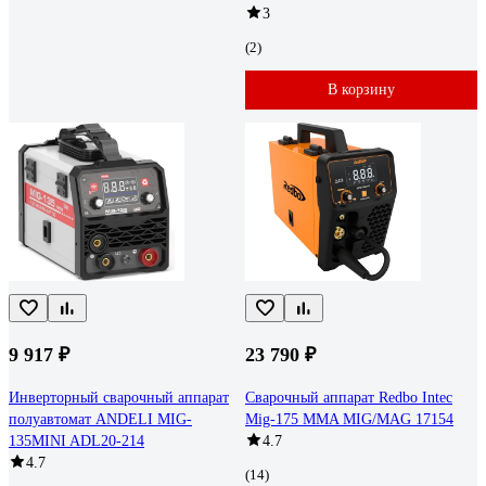
3
(2)
В корзину
9 917 ₽
23 790 ₽
Инверторный сварочный аппарат
Сварочный аппарат Redbo Intec
полуавтомат ANDELI MIG-
Mig-175 MMA MIG/MAG 17154
135MINI ADL20-214
4.7
4.7
(14)