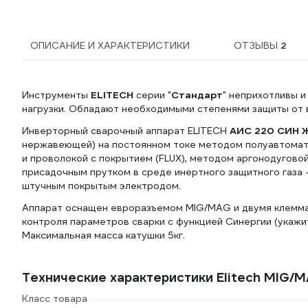
ОПИСАНИЕ И ХАРАКТЕРИСТИКИ
ОТЗЫВЫ
2
Инструменты
ELITECH
серии "
Стандарт
" неприхотливы 
нагрузки. Обладают необходимыми степенями защиты от в
Инверторный сварочный аппарат ELITECH
АИС 220 СИН 
нержавеющей) на постоянном токе методом полуавтомати
и проволокой с покрытием (FLUX), методом аргонодугово
присадочным прутком в среде инертного защитного газа 
штучным покрытым электродом.
Аппарат оснащен евроразъемом MIG/MAG и двумя клемма
контроля параметров сварки с функцией Синергии (укажи
Максимальная масса катушки 5кг.
Технические характеристики Elitech MIG
Класс товара