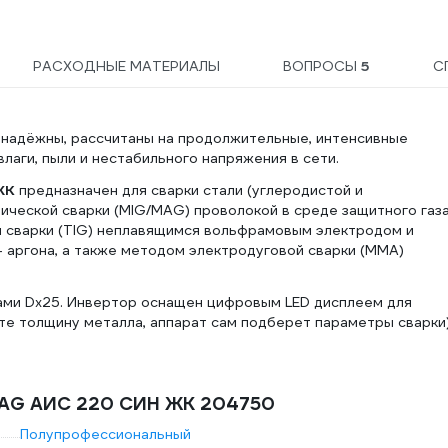
РАСХОДНЫЕ МАТЕРИАЛЫ
ВОПРОСЫ
5
С
и надёжны, рассчитаны на продолжительные, интенсивные
лаги, пыли и нестабильного напряжения в сети.
ЖК
предназначен для сварки стали (углеродистой и
ческой сварки (MIG/MAG) проволокой в среде защитного газ
й сварки (TIG) неплавящимся вольфрамовым электродом и
- аргона, а также методом электродуговой сварки (ММА)
ми Dх25. Инвертор оснащен цифровым LED дисплеем для
те толщину металла, аппарат сам подберет параметры сварки)
/MAG АИС 220 СИН ЖК 204750
Полупрофессиональный