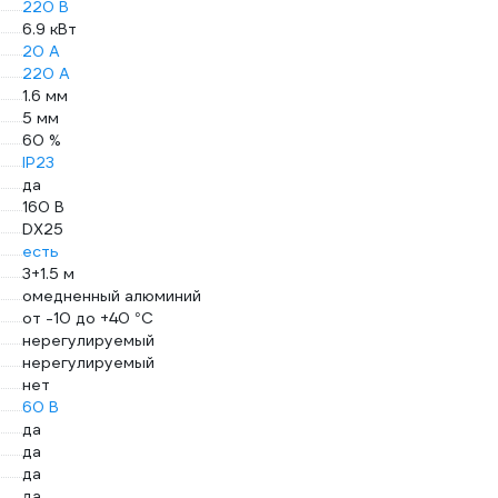
220 В
6.9 кВт
20 А
220 А
1.6 мм
5 мм
60 %
IP23
да
160 В
DX25
есть
3+1.5 м
омедненный алюминий
от -10 до +40 °С
нерегулируемый
нерегулируемый
нет
60 В
да
да
да
да