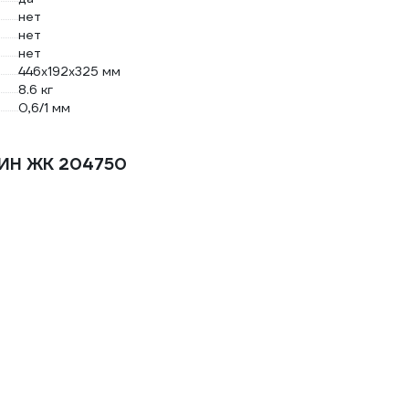
нет
нет
нет
446х192х325 мм
8.6 кг
0,6/1 мм
СИН ЖК 204750