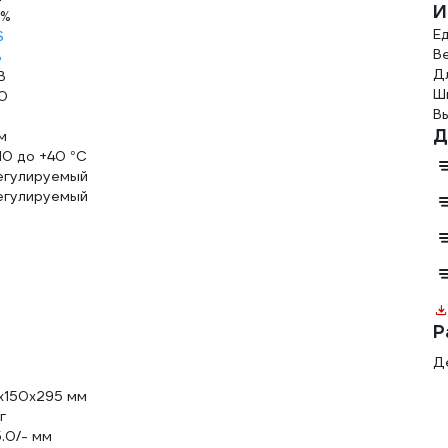
И
 %
Е
S
Ве
ь
Д
В
Ш
0
В
Д
м
10 до +40 °С
егулируемый
егулируемый
Р
Д
х150х295 мм
г
5.0/- мм