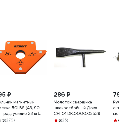
95 ₽
286 ₽
79 ₽
ольник магнитный
Молоток сварщика
Ручная
релка 50LBS (45, 90,
шлакоотбойный Дока
с пласт
5 град; усилие 23 кг)
СН-01 DK.0000.03529
металл
gant G-0513
09402
4.3
(279)
5
(25)
4.5
(7