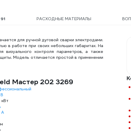
Ы
91
РАСХОДНЫЕ МАТЕРИАЛЫ
ВО
чается для ручной дуговой сварки электродами.
ью в работе при своих небольших габаритах. На
я визуального контроля параметров, а также
ащиты. Модель отличается простой в применении
К
eld Мастер 202 3269
фессиональный
 В
 кВт
А
 А
мм
м