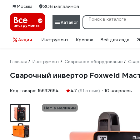
306 магазинов
Москва
Каталог
Акции
Инструмент
Крепеж
Всё для сада
Э
Главная
Инструмент
Сварочное оборудование
Свар
/
/
/
Сварочный инвертор Foxweld Мас
Код товара:
15632664
4.7
(91 отзыв)
10 вопросов
Нет в наличии