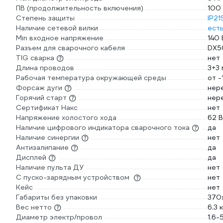
ПВ (продолжительность включения)
100
Степень защиты
IP21
Наличие сетевой вилки
ест
Min входное напряжение
140 
Разъем для сварочного кабеля
DX5
TIG сварка
нет
Длина проводов
3+3 
Рабочая температура окружающей среды
от -
Форсаж дуги
нер
Горячий старт
нер
Сертификат Накс
нет
Напряжение холостого хода
62 В
Наличие цифрового индикатора сварочного тока
да
Наличие синергии
нет
Антизалипание
да
Дисплей
да
Наличие пульта ДУ
нет
С пуско-зарядным устройством
нет
Кейс
нет
Габариты без упаковки
370
Вес нетто
6.3 к
Диаметр электр/провол
1.6-