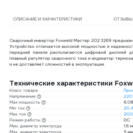
ОПИСАНИЕ И ХАРАКТЕРИСТИКИ
ОТЗЫВ
Сварочный инвертор Foxweld Мастер 202 3269 предназна
Устройство отличается высокой мощностью и надежност
передней панели располагаются цифровой дисплей дл
плавный регулятор сварочного тока и индикатор термоз
и не доставляет сложностей в эксплуатации.
Технические характеристики Foxw
Класс товара
Про
Напряжение
220
Max мощность
6.08
Min ток
20 
Max ток
200
Режим работы
DC
Мин. диаметр электрода
1.6 
Мах. диаметр электрода
5 м