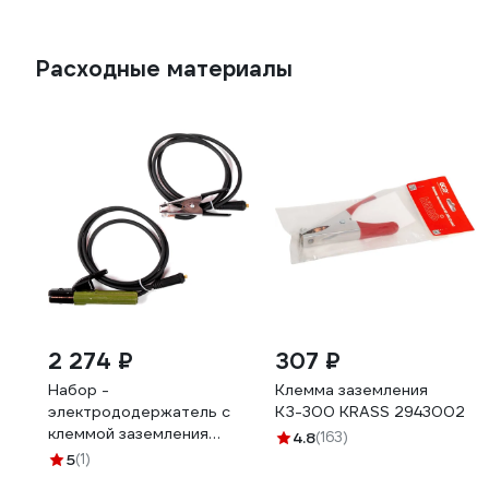
Расходные материалы
2 274 ₽
307 ₽
Набор -
Клемма заземления
электрододержатель с
КЗ-300 KRASS 2943002
клеммой заземления
4.8
(163)
HAKIS S-2,5М3550 300А
5
(1)