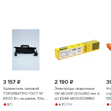
3 157 ₽
2 190 ₽
3
Удлинитель силовой
Электроды сварочные
Уг
ТОРЭЛЕКТРО ГОСТ КГ
OK 46.00P (3.0х350 мм; 4
ст
6500 Вт, на рамке, 10м,
кг) ESAB 4600303WB0
13
IP44, с заземлением 633
Gi
5
(1)
4.7
(294)