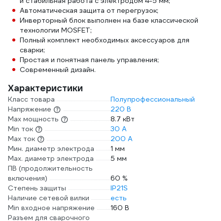
и стабильная работа с электродом 4-5 мм;
Автоматическая защита от перегрузок;
Инверторный блок выполнен на базе классической
технологии MOSFET;
Полный комплект необходимых аксессуаров для
сварки;
Простая и понятная панель управления;
Современный дизайн.
Характеристики
Класс товара
Полупрофессиональный
Напряжение
220 В
Max мощность
8.7 кВт
Min ток
30 А
Max ток
200 А
Мин. диаметр электрода
1 мм
Мах. диаметр электрода
5 мм
ПВ (продолжительность
включения)
60 %
Степень защиты
IP21S
Наличие сетевой вилки
есть
Min входное напряжение
160 В
Разъем для сварочного