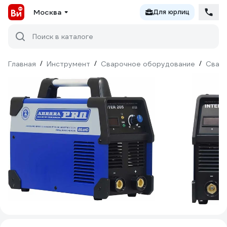
Москва
Для юрлиц
Поиск в каталоге
Главная
/
Инструмент
/
Сварочное оборудование
/
Сваро