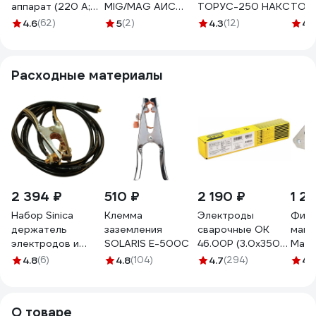
аппарат (220 А;
MIG/MAG АИС
ТОРУС-250 НАКС
ТОР
дисплей; кабель
220 СИН ЖК
4.6
(62)
5
(2)
4.3
(12)
4.
2.5+1.5 м) Gigant
204750
GWM-220
Расходные материалы
2 394 ₽
510 ₽
2 190 ₽
1 2
Набор Sinica
Клемма
Электроды
Фикс
держатель
заземления
сварочные OK
магн
электродов и
SOLARIS E-500C
46.00P (3.0х350
Magn
кабель
мм; 4 кг) ESAB
(45/
4.8
(6)
4.8
(104)
4.7
(294)
4.
заземления
4600303WB0
80кг)
WTG31625 100162
О товаре