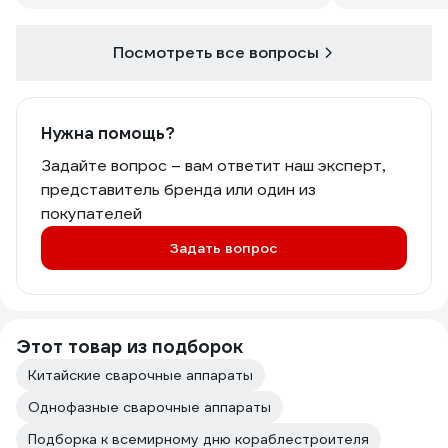
30А, но минимальный диаметр
электрода уже 1 мм. За счет чего
такая разница? Диаметр электрода
Посмотреть все вопросы
зависит от тока. И там и там min ток
30A. Почему в одном случае min
диаметр электрода 2,5 мм, а в другом
- 1 мм?
Нужна помощь?
Задайте вопрос – вам ответит наш эксперт,
представитель бренда или один из
покупателей
Задать вопрос
Этот товар из подборок
Китайские сварочные аппараты
Однофазные сварочные аппараты
Подборка к всемирному дню кораблестроителя