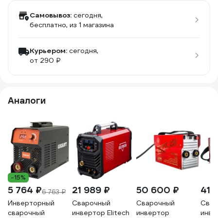
Самовывоз:
сегодня,
бесплатно
, из 1 магазина
Курьером:
сегодня,
от 290 ₽
Аналоги
-15%
5 764 ₽
21 989 ₽
50 600 ₽
41 
6 763 ₽
Инверторный
Сварочный
Сварочный
Свар
сварочный
инвертор Elitech
инвертор
инве