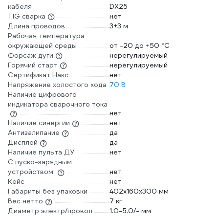
кабеля
DX25
TIG сварка
нет
Длина проводов
3+3 м
Рабочая температура
окружающей среды
от -20 до +50 °С
Форсаж дуги
нерегулируемый
Горячий старт
нерегулируемый
Сертификат Накс
нет
Напряжение холостого хода
70 В
Наличие цифрового
индикатора сварочного тока
нет
Наличие синергии
нет
Антизалипание
да
Дисплей
да
Наличие пульта ДУ
нет
С пуско-зарядным
устройством
нет
Кейс
нет
Габариты без упаковки
402х160х300 мм
Вес нетто
7 кг
Диаметр электр/провол
1.0-5.0/- мм