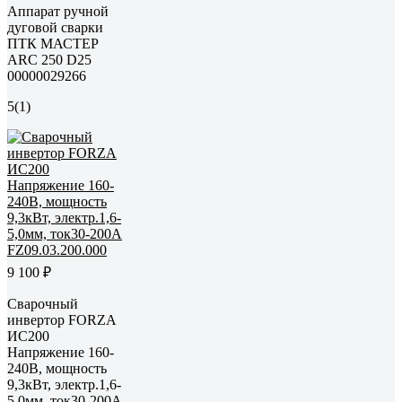
Аппарат ручной
дуговой сварки
ПТК МАСТЕР
ARC 250 D25
00000029266
5
(1)
9 100 ₽
Сварочный
инвертор FORZA
ИС200
Напряжение 160-
240В, мощность
9,3кВт, электр.1,6-
5,0мм, ток30-200А