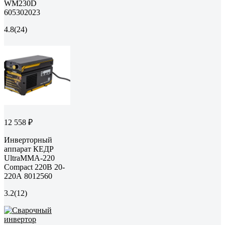
WM230D
605302023
4.8
(24)
12 558 ₽
Инверторный
аппарат КЕДР
UltraMMA-220
Compact 220В 20-
220А 8012560
3.2
(12)