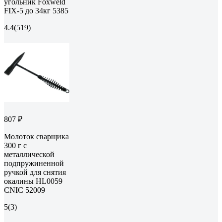
угольник Foxweld
FIX-5 до 34кг 5385
4.4
(519)
807 ₽
Молоток сварщика
300 г с
металлической
подпружиненной
ручкой для снятия
окалины HL0059
CNIC 52009
5
(3)