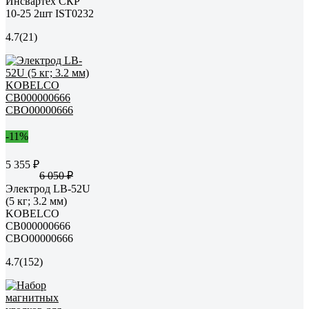
Инсвартех СКР
10-25 2шт IST0232
4.7
(21)
-11%
5 355 ₽
6 050 ₽
Электрод LB-52U
(5 кг; 3.2 мм)
KOBELCO
СВ000000666
СВО00000666
4.7
(152)