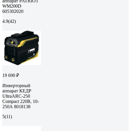
аппарат PATRIOT
WM200D
605302020
4.9
(42)
19 690 ₽
Инверторный
аппарат КЕДР
UltraARC-250
Compact 220В, 10-
250А 8018138
5
(11)