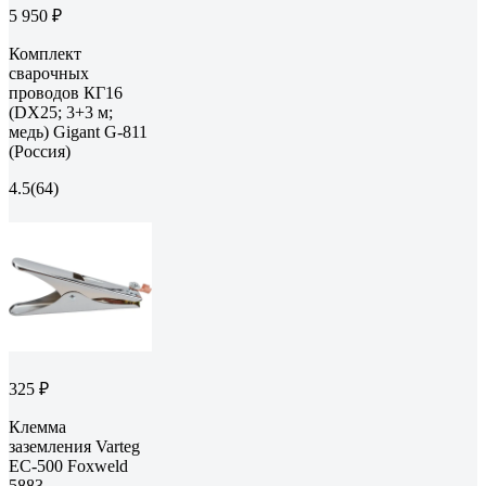
5 950 ₽
Комплект
сварочных
проводов КГ16
(DX25; 3+3 м;
медь) Gigant G-811
(Россия)
4.5
(64)
325 ₽
Клемма
заземления Varteg
EC-500 Foxweld
5883