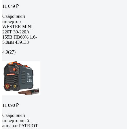
11 649 ₽
Сварочный
инвертор
WESTER MINI
220T 30-220A
155В ПВ60% 1.6-
5.0мм 439133
4.9
(27)
11 090 ₽
Сварочный
инверторный
аппарат PATRIOT