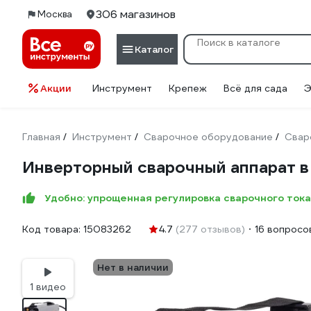
306 магазинов
Москва
Каталог
Акции
Инструмент
Крепеж
Всё для сада
Э
Главная
Инструмент
Сварочное оборудование
Свар
/
/
/
Инверторный сварочный аппарат в
Удобно: упрощенная регулировка сварочного тока
Код товара:
15083262
4.7
(277 отзывов)
16 вопросо
Нет в наличии
1 видео