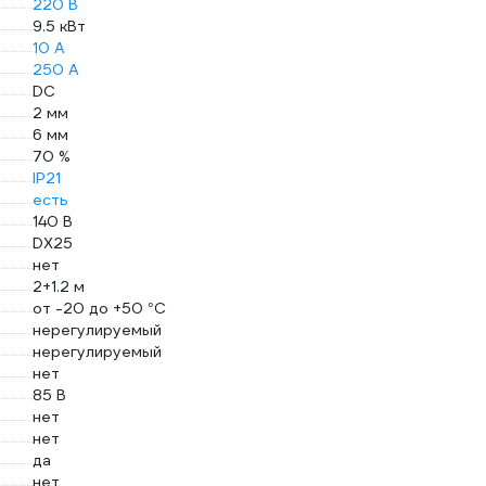
220 В
9.5 кВт
10 А
250 А
DC
2 мм
6 мм
70 %
IP21
есть
140 В
DX25
нет
2+1.2 м
от -20 до +50 °С
нерегулируемый
нерегулируемый
нет
85 В
нет
нет
да
нет