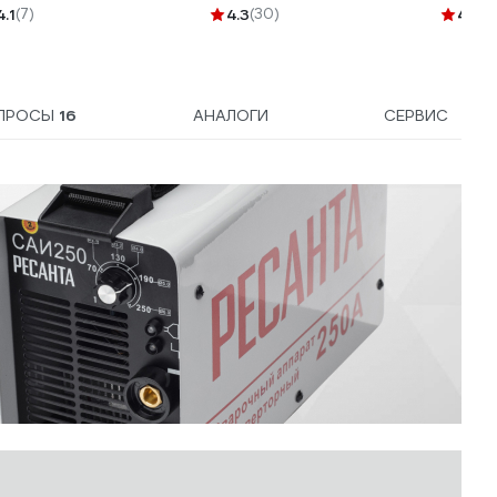
748245
100162
4.1
(7)
4.3
(30)
4.8
(6
ПРОСЫ
16
АНАЛОГИ
СЕРВИС