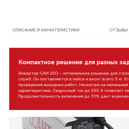
25) 9610
ОПИСАНИЕ И ХАРАКТЕРИСТИКИ
ОТЗЫВ
Компактное решение для разных за
Инвертор САИ 250 – оптимальное решение для стро
служб. Он поставляется в кейсе и весит всего 5 кг. 
проведения выездных работ. Несмотря на маленький
характеристики. Сварочный ток до 250 А позволит ле
Продолжительность включения до 70% дает возможн