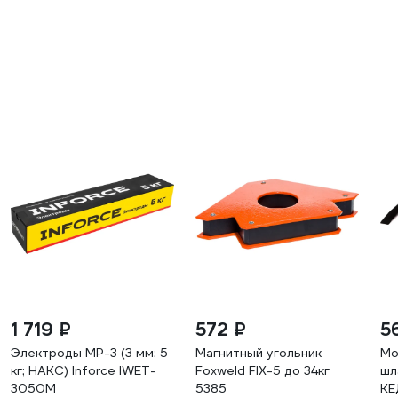
1 719 ₽
572 ₽
5
Электроды МР-3 (3 мм; 5
Магнитный угольник
Мо
кг; НАКС) Inforce IWET-
Foxweld FIX-5 до 34кг
шл
3050M
5385
КЕ