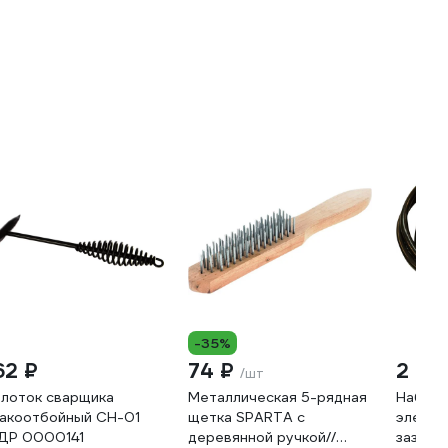
-35%
62 ₽
74 ₽
2 39
/шт
лоток сварщика
Металлическая 5-рядная
Набор 
акоотбойный СН-01
щетка SPARTA с
электр
ДР 0000141
деревянной ручкой//
заземл