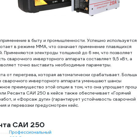
 применение в быту и промышленности. Успешно используется
ботает в режиме MMA, что означает применение плавящихся
й. Применяются электроды толщиной до 6 мм, что позволяет
ь сварочного инверторного аппарата составляет 9,5 кВт, а
позволяет точно выставить необходимые параметры.
та от перегрева, которая автоматически срабатывает. Больш
е сварочного инверторного аппарата уменьшают шансы
жное преимущество этой опции в том, что она упрощает проц
ели Ресанта САИ 250 в кейсе также обеспечивает «Горячий
работ, и «Форсаж дуги» (гарантирует устойчивость сварочной
ния и перевозки предусмотрен кейс.
нта САИ 250
Профессиональный