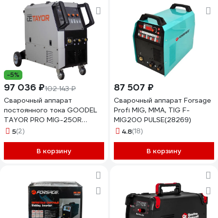
-5%
97 036 ₽
87 507 ₽
102 143 ₽
Сварочный аппарат
Сварочный аппарат Forsage
постоянного тока GOODEL
Profi MIG, MMA, TIG F-
TAYOR PRO MIG-250R
MIG200 PULSE(28269)
TMI0110
5
(2)
4.8
(18)
В корзину
В корзину