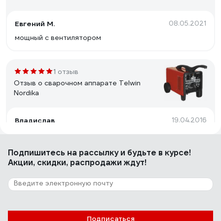
Евгений М.
08.05.2021
мощный с вентилятором
1 отзыв
Отзыв о сварочном аппарате Telwin
Nordika
Владислав
19.04.2016
Надёжность выше крыши сельсовета, даже сель-по
отдыхает и трактористы курят в углу!!!!
Подпишитесь
на рассылку
и будьте в курсе!
Акции, скидки, распродажи ждут!
10 отзывов
Отзыв о сварочном выпрямителе Foxweld
ВД-306И
Подписаться