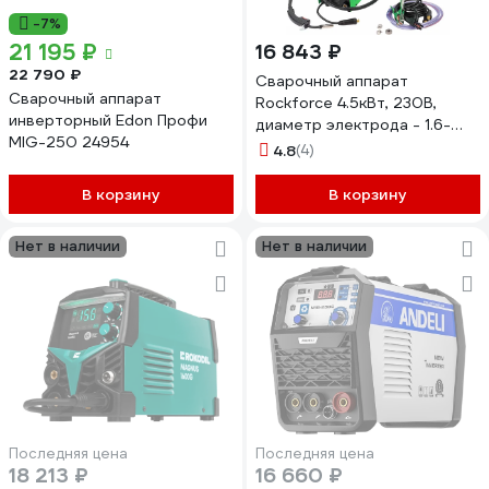
-7%
21 195 ₽
16 843 ₽
22 790 ₽
Сварочный аппарат
Сварочный аппарат
Rockforce 4.5кВт, 230В,
инверторный Edon Профи
диаметр электрода - 1.6-
MIG-250 24954
4мм, диаметр проволоки -
4.8
(4)
0.6-1мм, сварочный ток -
40-210А RF-MIG-
В корзину
В корзину
210P(58936)
Нет в наличии
Нет в наличии
Последняя цена
Последняя цена
18 213 ₽
16 660 ₽