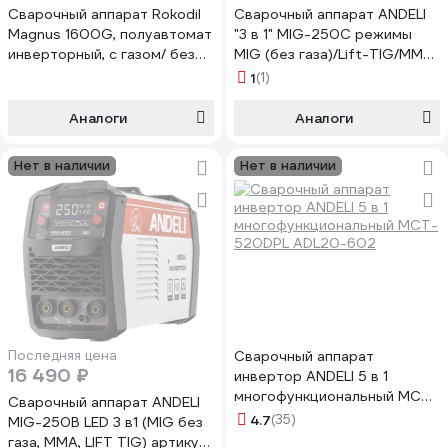
Сварочный аппарат Rokodil
Сварочный аппарат ANDELI
Magnus 1600G, полуавтомат
"3 в 1" MIG-250C режимы
инверторный, с газом/ без
MIG (без газа)/Lift-TIG/MMA
газа, аргонодуговой, по
артикул ADL20-704
1
(1)
металлу, MiG/ MaG, MMA,
TiG, 160 A, 0, 8/ 1мм
Аналоги
Аналоги
проволока, 1-4 мм эл.
1050032
Нет в наличии
Нет в наличии
Последняя цена
Сварочный аппарат
16 490 ₽
инвертор ANDELI 5 в 1
многофункциональный MCT-
Сварочный аппарат ANDELI
520DPL ADL20-602
4.7
(35)
MIG-250B LED 3 в1 (MIG без
газа, MMA, LIFT TIG) артикул