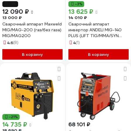
-7%
-3%
12 090 ₽
13 625 ₽
13 000 ₽
14 010 ₽
Сварочный аппарат Maxweld
Сварочный аппарат
MIG/MAG-200 (газ/без газа)
инвертор ANDELI MIG-140
MIG/MAG200
PLUS (LIFT TIG/MMA/SYN
MIG/FLUX MIG/2T-4T)
4.6
(8)
4
(1)
артикул ADL20-707
В корзину
В корзину
-21%
14 735 ₽
68 101 ₽
18 690 ₽