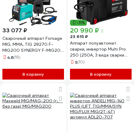
-11%
20 990 ₽
33 077 ₽
23 615 ₽
Сварочный аппарат Forsage
Аппарат полуавтомат.
MIG, MMA, TIG 28270 F-
сварки, инвертор Multi Pro
MIG200 SYNERGY F-MIG200
250 (250A, 3 вида сварки
SYNERGY(28270)
4.8
(18)
MIG/TIG/MMA, кат. 5кг,
5
(10)
дисплей) QUATTRO
ELEMENTI 920-810
В корзину
В корзину