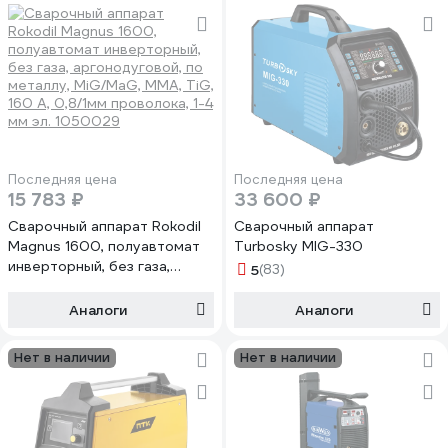
Последняя цена
Последняя цена
15 783 ₽
33 600 ₽
Сварочный аппарат Rokodil
Сварочный аппарат
Magnus 1600, полуавтомат
Turbosky MIG-330
инверторный, без газа,
5
(83)
аргонодуговой, по металлу,
MiG/MaG, MMA, TiG, 160 A,
Аналоги
Аналоги
0,8/1мм проволока, 1-4 мм эл.
1050029
Нет в наличии
Нет в наличии