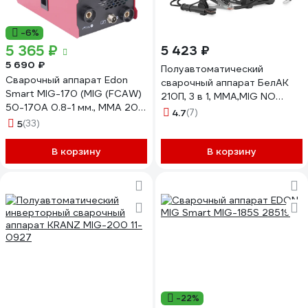
-6%
5 365 ₽
5 423 ₽
5 690 ₽
Полуавтоматический
Сварочный аппарат Edon
сварочный аппарат БелАК
Smart MIG-170 (MIG (FCAW)
210П, 3 в 1, MMA,MIG NO
50-170A 0.8-1 мм., MMA 20-
GAS,TIG БАК.12126
4.7
(7)
170A., 2-4 мм.Lift TIG) 40591
5
(33)
В корзину
В корзину
-22%