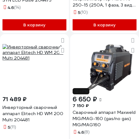
SYN LCD Pulse 204473
250-15 (250A, 1 фаза, 3 вида
4.6
(14)
сварки MIG/TIG/MMA, кат.15
5
(10)
кг,Диспл.) QUATTRO
ELEMENTI 925-761
В корзину
В корзину
-7%
6 650 ₽
71 489 ₽
7 150 ₽
Инверторный сварочный
Сварочный аппарат Maxweld
аппарат Elitech HD WM 200
MIG/MAG-160 (gas/no gas)
Multi 204481
MIG/MAG160
5
(11)
4.6
(8)