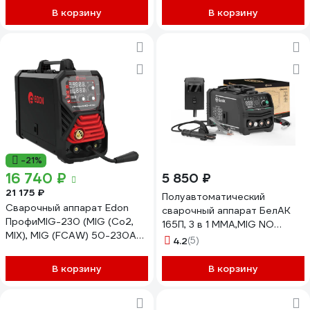
В корзину
В корзину
-21%
16 740 ₽
5 850 ₽
21 175 ₽
Полуавтоматический
Сварочный аппарат Edon
сварочный аппарат БелАК
ПрофиMIG-230 (MIG (Co2,
165П, 3 в 1 MMA,MIG NO
MIX), MIG (FCAW) 50-230A
GAS,TIG БАК.12125
4.2
(5)
0.8-1 мм., MMA 20-230A., 2-4
мм. 2T/4T, рег-ка 24953
В корзину
В корзину