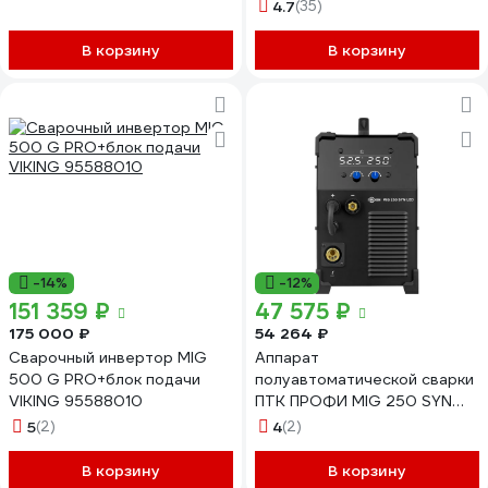
ADL20-702
4.7
(35)
В корзину
В корзину
-14%
-12%
151 359 ₽
47 575 ₽
175 000 ₽
54 264 ₽
Сварочный инвертор MIG
Аппарат
500 G PRO+блок подачи
полуавтоматической сварки
VIKING 95588010
ПТК ПРОФИ MIG 250 SYN
LED 000000 43297
5
(2)
4
(2)
В корзину
В корзину