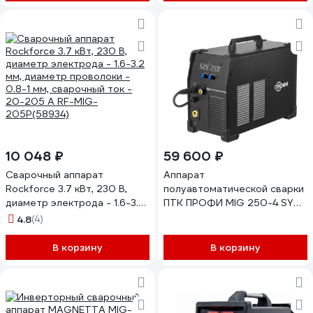
10 048 ₽
59 600 ₽
Сварочный аппарат
Аппарат
Rockforce 3.7 кВт, 230 В,
полуавтоматической сварки
диаметр электрода - 1.6-3.2
ПТК ПРОФИ MIG 250-4 SYN
мм, диаметр проволоки -
LED СК-00043943
4.8
(4)
0.8-1 мм, сварочный ток -
20-205 А RF-MIG-
В корзину
В корзину
205P(58934)