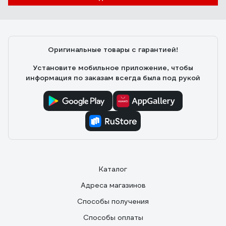
Борис
22.01.2020
Из инверторных профессиональных ВД-шек самый
нормальный трехфазник, работаем на них около
десяти лет и отзывы только положительные. А будки
Оригинальные товары с гарантией!
от дождя мы мастерили и для трансформаторных
советских ВД-306. Сырости не боялись только ТДМ-
Установите мобильное приложение, чтобы
ы.
информация по заказам всегда была под рукой
Каталог
Адреса магазинов
Способы получения
Способы оплаты