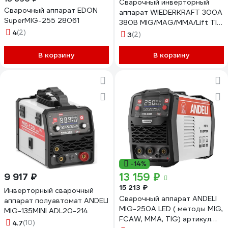
Сварочный инверторный
Сварочный аппарат EDON
аппарат WIEDERKRAFT 300A
SuperMIG-255 28061
380В MIG/MAG/MMA/Lift TIG
4
(2)
горелка 24AK WELD Pro 300
3
(2)
В корзину
В корзину
-14%
13 159 ₽
9 917 ₽
15 213 ₽
Инверторный сварочный
Сварочный аппарат ANDELI
аппарат полуавтомат ANDELI
MIG-250А LED ( методы MIG,
MIG-135MINI ADL20-214
FCAW, MMA, TIG) артикул
4.7
(10)