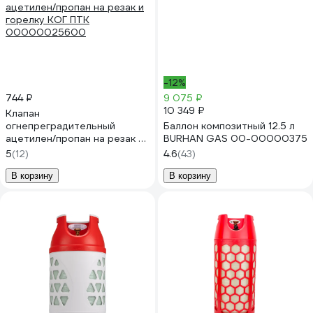
-12%
744 ₽
9 075 ₽
10 349 ₽
Клапан
огнепреградительный
Баллон композитный 12.5 л
ацетилен/пропан на резак и
BURHAN GAS 00-00000375
горелку КОГ ПТК
5
(12)
4.6
(43)
00000025600
В корзину
В корзину