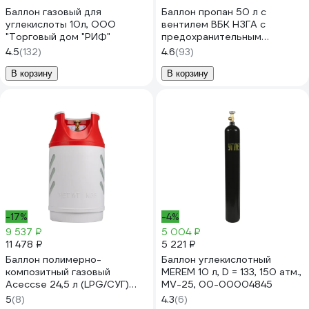
Баллон газовый для
Баллон пропан 50 л с
углекислоты 10л, ООО
вентилем ВБК НЗГА с
"Торговый дом "РИФ"
предохранительным
клапаном Спец СВ-
4.5
(132)
4.6
(93)
БАЛЛОН50ВБКН
В корзину
В корзину
-17%
-4%
9 537 ₽
5 004 ₽
11 478 ₽
5 221 ₽
Баллон полимерно-
Баллон углекислотный
композитный газовый
MEREM 10 л, D = 133, 150 атм.,
Aceccse 24,5 л (LPG/СУГ)
MV-25, 00-00004845
Composite ACE24.5RW
5
(8)
4.3
(6)