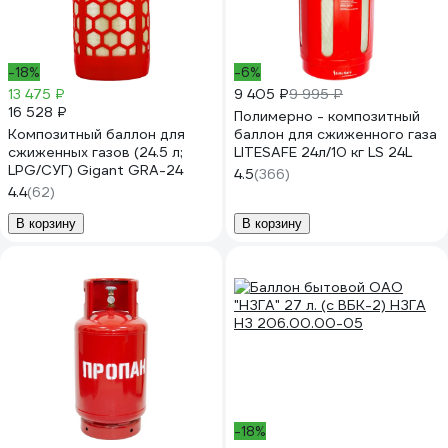
-18%
-6%
13 475 ₽
9 405 ₽
9 995 ₽
16 528 ₽
Полимерно - композитный
Композитный баллон для
баллон для сжиженного газа
сжиженных газов (24.5 л;
LITESAFE 24л/10 кг LS 24L
LPG/СУГ) Gigant GRA-24
4.5
(366)
4.4
(62)
В корзину
В корзину
-18%