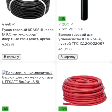
-11%
4 446 ₽
7 200 ₽
7 615 ₽
8 135 ₽
Рукав газовый KRASS III класс
Ø 9,0 мм кислород/
Баллон газовый для
инертные газы (азот, аргон,
углекислоты 10 л, новый,
воздух, углекислый газ и т.д.)
пустой ТГС ХД20022067
4.5
(29)
(черный, бухта 40м);
4.9
(157)
2921031SB
В корзину
В корзину
-4%
-10%