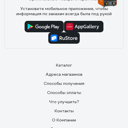
10 отзывов
Установите мобильное приложение, чтобы
информация по заказам всегда была под рукой
Отзыв о сварочном выпрямителе Foxweld
ВД-306И
22.01.2020
Борис
Из инверторных профессиональных ВД-шек самый
нормальный трехфазник, работаем на них около
десяти лет и отзывы только положительные. А будки
от дождя мы мастерили и для трансформаторных
Каталог
советских ВД-306. Сырости не боялись только ТДМ-
ы.
Адреса магазинов
Способы получения
Способы оплаты
Что улучшить?
Контакты
О Компании