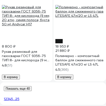
-13%
8 800 ₽
18 953 ₽
21 880 ₽
Рукав резиновый для
газосварки ГОСТ 9356-75
Полимерно - композитный
ТИП III- для кислорода (9 мм;
баллон для сжиженного газа
20 атм.; синяя полоса; бухта
LITESAFE 47л/20 кг LS 47L
4.8
(51)
50 м) Andycar H17
4.5
(366)
В корзину
В корзину
Показать еще 40
1
2
3
4
5
...
25