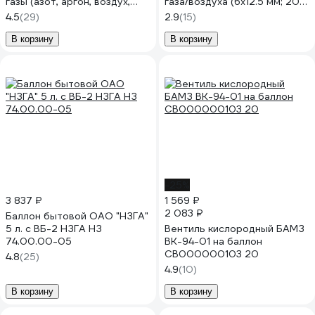
газы (азот, аргон, воздух,
газа/воздуха (6х12.5 мм; 20
углекислый газ и т.д.)(
атм.; 50 м) Berginflex TPE-S-
4.5
(29)
2.9
(15)
черный, бухта 40м);
AG6B
2921021SB
В корзину
В корзину
-25%
3 837 ₽
1 569 ₽
2 083 ₽
Баллон бытовой ОАО "НЗГА"
5 л. с ВБ-2 НЗГА НЗ
Вентиль кислородный БАМЗ
74.00.00-05
ВК-94-01 на баллон
СВ000000103 20
4.8
(25)
4.9
(10)
В корзину
В корзину