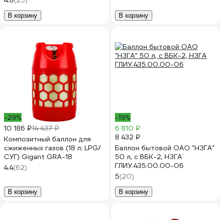
4.8
(25)
В корзину
В корзину
-29%
-19%
10 186 ₽
14 437 ₽
6 810 ₽
8 432 ₽
Композитный баллон для
сжиженных газов (18 л; LPG/
Баллон бытовой ОАО "НЗГА"
СУГ) Gigant GRA-18
50 л, с ВБК-2, НЗГА
ГЛИУ.435.00.00-06
4.4
(62)
5
(20)
В корзину
В корзину