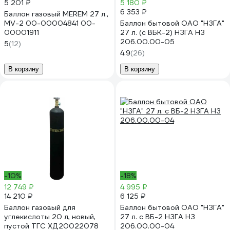
5 201 ₽
5 180 ₽
6 353 ₽
Баллон газовый MEREM 27 л.,
MV-2 00-00004841 00-
Баллон бытовой ОАО "НЗГА"
00001911
27 л. (с ВБК-2) НЗГА НЗ
206.00.00-05
5
(12)
4.9
(26)
В корзину
В корзину
-10%
-18%
12 749 ₽
4 995 ₽
14 210 ₽
6 125 ₽
Баллон газовый для
Баллон бытовой ОАО "НЗГА"
углекислоты 20 л, новый,
27 л. с ВБ-2 НЗГА НЗ
пустой ТГС ХД20022078
206.00.00-04