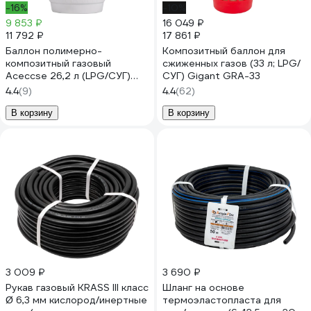
-16%
-10%
9 853 ₽
16 049 ₽
11 792 ₽
17 861 ₽
Баллон полимерно-
Композитный баллон для
композитный газовый
сжиженных газов (33 л; LPG/
Aceccse 26,2 л (LPG/СУГ)
СУГ) Gigant GRA-33
Composite ACE26.2RW
4.4
(9)
4.4
(62)
В корзину
В корзину
3 009 ₽
3 690 ₽
Рукав газовый KRASS III класс
Шланг на основе
Ø 6,3 мм кислород/инертные
термоэластопласта для