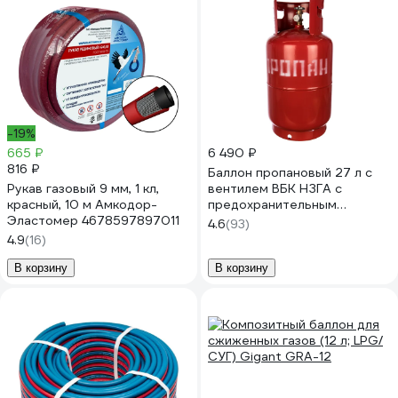
-19%
665 ₽
6 490 ₽
816 ₽
Баллон пропановый 27 л с
Рукав газовый 9 мм, 1 кл,
вентилем ВБК НЗГА с
красный, 10 м Амкодор-
предохранительным
Эластомер 4678597897011
клапаном Спец СВ-
4.6
(93)
БАЛ27ВБКН
4.9
(16)
В корзину
В корзину