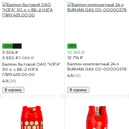
-29%
-31%
-18%
5 504 ₽
10 365 ₽
12 714 ₽
5 650 ₽
7 965 ₽
Баллон композитный 24 л
Баллон бытовой ОАО "НЗГА"
BURHAN GAS 00-00000376
50 л. с ВБ-2 НЗГА
ГЛИУ.435.00.00
4.6
(43)
4.9
(28)
В корзину
В корзину