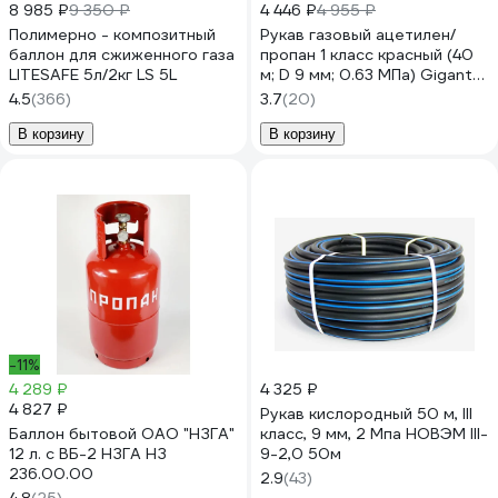
8 985 ₽
9 350 ₽
4 446 ₽
4 955 ₽
Полимерно - композитный
Рукав газовый ацетилен/
баллон для сжиженного газа
пропан 1 класс красный (40
LITESAFE 5л/2кг LS 5L
м; D 9 мм; 0.63 МПа) Gigant
G-752
4.5
(366)
3.7
(20)
В корзину
В корзину
-11%
4 289 ₽
4 325 ₽
4 827 ₽
Рукав кислородный 50 м, III
Баллон бытовой ОАО "НЗГА"
класс, 9 мм, 2 Мпа НОВЭМ III-
12 л. с ВБ-2 НЗГА НЗ
9-2,0 50м
236.00.00
2.9
(43)