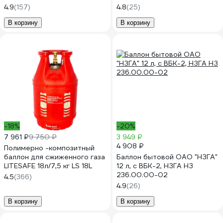
4.9
(157)
4.8
(25)
В корзину
В корзину
-18%
-20%
7 961 ₽
9 750 ₽
3 949 ₽
4 908 ₽
Полимерно -композитный
баллон для сжиженного газа
Баллон бытовой ОАО "НЗГА"
LITESAFE 18л/7,5 кг LS 18L
12 л, с ВБК-2, НЗГА НЗ
236.00.00-02
4.5
(366)
4.9
(26)
В корзину
В корзину