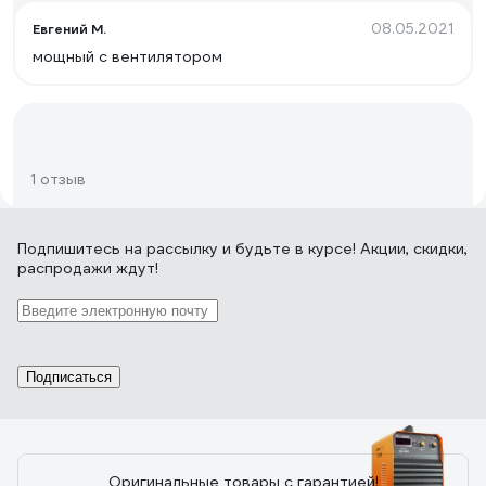
08.05.2021
Евгений М.
мощный с вентилятором
1 отзыв
Подпишитесь
на рассылку
и будьте в курсе! Акции, скидки,
Отзыв о сварочном аппарате Telwin
распродажи ждут!
Nordika
19.04.2016
Владислав
Надёжность выше крыши сельсовета, даже сель-по
отдыхает и трактористы курят в углу!!!!
Подписаться
Оригинальные товары с гарантией!