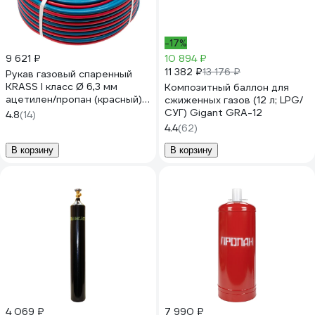
-17%
9 621 ₽
10 894 ₽
11 382 ₽
13 176 ₽
Рукав газовый спаренный
KRASS I класс Ø 6,3 мм
Композитный баллон для
ацетилен/пропан (красный) /
сжиженных газов (12 л; LPG/
III класс Ø 6,3 мм кислород
СУГ) Gigant GRA-12
4.8
(14)
(синий, бухта 40м);
4.4
(62)
2931005SB
В корзину
В корзину
4 069 ₽
7 990 ₽