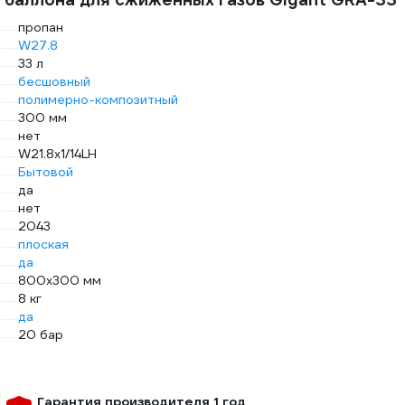
пропан
W27.8
33 л
бесшовный
полимерно-композитный
300 мм
нет
W21.8х1/14LH
Бытовой
да
нет
2043
плоская
да
800х300 мм
8 кг
да
20 бар
Гарантия производителя 1 год