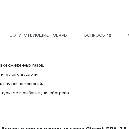
СОПУТСТВУЮЩИЕ ТОВАРЫ
ВОПРОСЫ
12
вки сжиженных газов.
ического давления.
ть внутри помещений.
 туризме и рыбалке для обогрева,
 баллона для сжиженных газов Gigant GRA-33