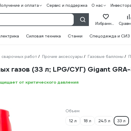
Получение и оплата
Сервис и поддержка
О нас
Инвестор
Избранное
лектрика
Силовая техника
Станки
Спецодежда и СИЗ
 сварочных работ
Прочие аксессуары
Газовые баллоны
П
/
/
/
х газов (33 л; LPG/СУГ) Gigant GRA
ащищает от критического давления
Объем
12 л
18 л
24.5 л
33 л