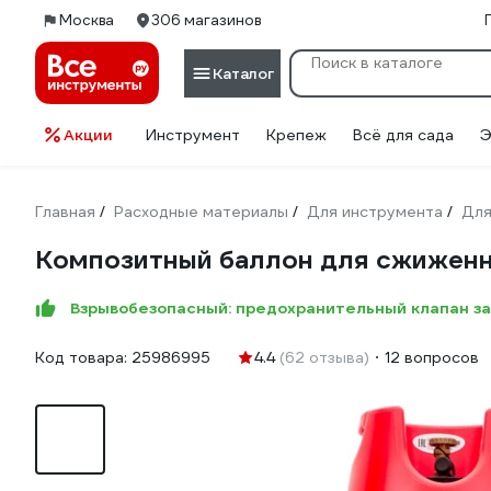
Москва
306 магазинов
Каталог
Акции
Инструмент
Крепеж
Всё для сада
Э
Главная
Расходные материалы
Для инструмента
Для
/
/
/
Композитный баллон для сжиженны
Взрывобезопасный: предохранительный клапан з
Код товара:
25986995
4.4
(62 отзыва)
12 вопросов