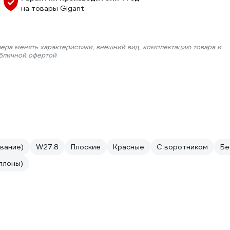
на товары Gigant
лера менять характеристики, внешний вид, комплектацию товара и
убличной офертой
вание)
W27.8
Плоские
Красные
С воротником
Бе
ллоны)