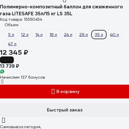
Полимерно-композитный баллон для сжиженного
газа LITESAFE 35л/15 кг LS 35L
Код товара: 15560454
Объем
5 л
12 л
14 л
18 л
24 л
29 л
35 л
40 л
47 л
12 345 ₽
-10%
13 739 ₽
Начислим 137 бонусов
В корзину
Быстрый заказ
Самовывоз:
сегодня,