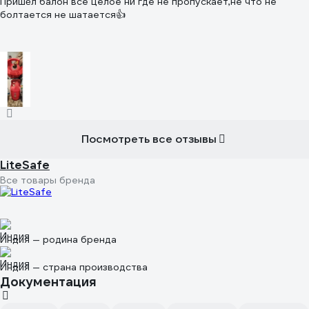
Пришëл балон всё целое ни где не пропускает,не что не
отказывают в предоставлении услуг
болтается не шатается👍
Посмотреть все отзывы
LiteSafe
Все товары бренда
Индия — родина бренда
Индия — страна производства
Документация