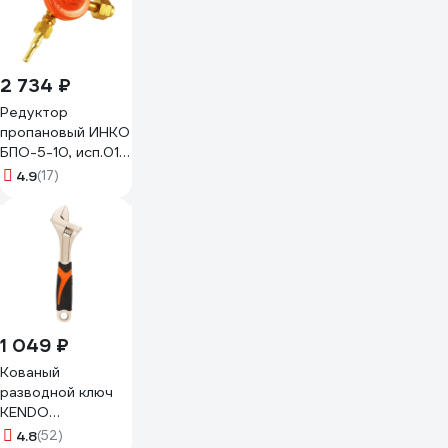
2 734 ₽
Редуктор
пропановый ИНКО
БПО-5-10, исп.01
БПО5-01
4.9
(17)
НФ-00018275
00000026881
1 049 ₽
Кованый
разводной ключ
KENDO
углеродистая
4.8
(52)