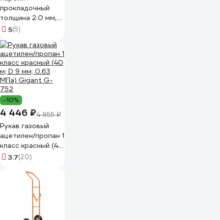
прокладочный
толщина 2.0 мм,
размеры
5
(5)
300x400 мм, в
упаковке 2 шт
Holzer Flexo PMB
2.0
-10%
4 446 ₽
4 955 ₽
Рукав газовый
ацетилен/пропан 1
класс красный (40
м; D 9 мм; 0.63
3.7
(20)
МПа) Gigant G-
752