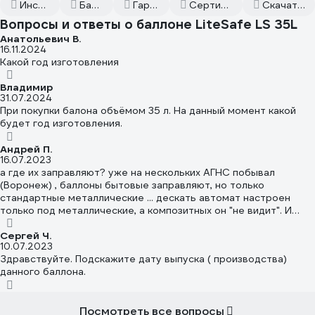
Инструкция к товару
Баллоны LiteSafe
Гарантийный талон
Сертификаты соответствия
Скачать всю документацию
Вопросы и ответы о баллоне LiteSafe LS 35L
Анатольевич В.
16.11.2024
Какой год изготовления
Владимир
31.07.2024
При покупки балона объёмом 35 л. На данный момент какой
будет год изготовления.
Андрей П.
16.07.2023
а где их заправляют? уже на нескольких АГНС побывал
(Воронеж) , баллоны бытовые заправляют, но только
стандартные металлические ... дескать автомат настроен
только под металлические, а композитных он "не видит". И
заправлять их запрещено, иначе штраф и т.п... Ну а если даже
и заправят композитный, то только нелегально, и чуток надо
Сергей Ч.
10.07.2023
им на лапу... не хочется как-то каждый раз выискивать место
Здравствуйте. Подскажите дату выпуска ( производства)
где заправят и ещё и упрашивать. Сможете посоветовать как
данного баллона.
их без проблем и легально заправлять? заранее спасибо!
Посмотреть все вопросы