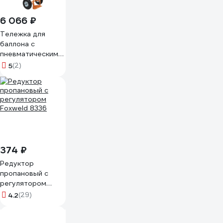
6 066 ₽
Тележка для
баллона с
пневматическими
колёсами 250мм
5
(2)
Gigant ТГБ-002
374 ₽
Редуктор
пропановый с
регулятором
Foxweld 8336
4.2
(29)