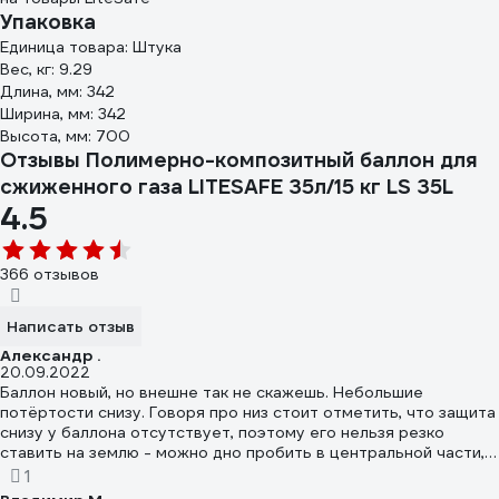
Упаковка
Единица товара: Штука
Вес, кг: 9.29
Длина, мм: 342
Ширина, мм: 342
Высота, мм: 700
Отзывы Полимерно-композитный баллон для
сжиженного газа LITESAFE 35л/15 кг LS 35L
4.5
366 отзывов
Написать отзыв
Александр .
20.09.2022
Баллон новый, но внешне так не скажешь. Небольшие
потёртости снизу. Говоря про низ стоит отметить, что защита
снизу у баллона отсутствует, поэтому его нельзя резко
ставить на землю - можно дно пробить в центральной части,
если на земле какой-то камень будет. Ну и при перевозке в
1
багажнике надо фиксировать, чтобы сам по себе не летал,