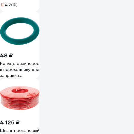
предохранительным
4.7
(16)
клапаном
8067906018
48 ₽
Кольцо резиновое
к переходнику для
заправки
баллонов ПТК
00000043019
4 125 ₽
Шланг пропановый