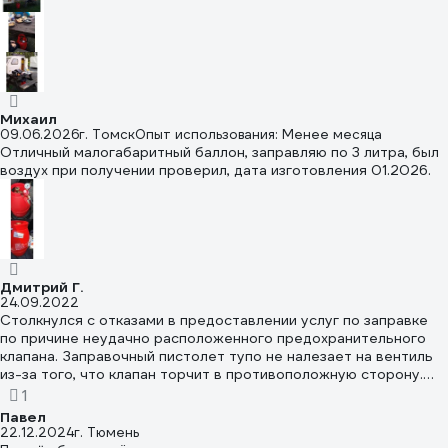
Михаил
09.06.2026
г. Томск
Опыт использования: Менее месяца
Отличный малогабаритный баллон, заправляю по 3 литра, был
воздух при получении проверил, дата изготовления 01.2026.
Дмитрий Г.
24.09.2022
Столкнулся с отказами в предоставлении услуг по заправке
по причине неудачно расположенного предохранительного
клапана. Заправочный пистолет тупо не налезает на вентиль
из-за того, что клапан торчит в противоположную сторону.
Если бы этот клапан был бы расположен ниже уровня
1
резьбового штуцера или на самой колбе, проблемы бы не
Павел
было. Для заправки пришлось приобрести специальный
22.12.2024
г. Тюмень
переходник для цангового пистолета, но и с ним часто