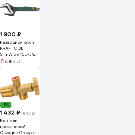
1 900 ₽
Разводной ключ
KRAFTOOL
SlimWide 150/34
мм 27258-15
4.8
(613)
-5%
1 432 ₽
1 507 ₽
Вентиль
пропановый
Cavagna Group с