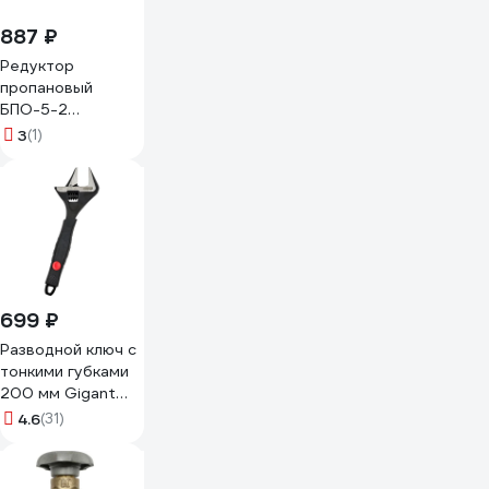
887 ₽
Редуктор
пропановый
БПО-5-2
Промтехкомплект
3
(1)
2117602
699 ₽
Разводной ключ с
тонкими губками
200 мм Gigant
Professional
4.6
(31)
GPBS-20