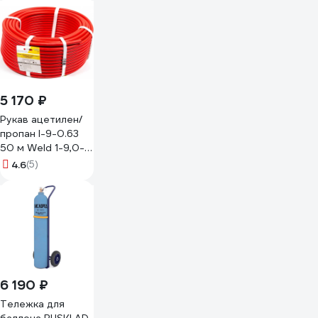
KRASS 2190579KR
5 170 ₽
Рукав ацетилен/
пропан I-9-0.63
50 м Weld 1-9,0-
0,63 красный
4.6
(5)
6 190 ₽
Тележка для