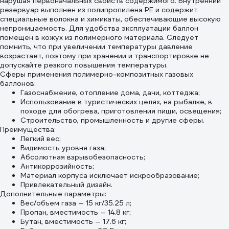
нарушая первоначальных свойств содержимого. Внутренний
резервуар выполнен из полипропилена PE и содержит
специальные волокна и химикаты, обеспечивающие высокую
непроницаемость. Для удобства эксплуатации баллон
помещен в кожух из полимерного материала. Следует
помнить, что при увеличении температуры давление
возрастает, поэтому при хранении и транспортировке не
допускайте резкого повышения температуры.
Сферы применения полимерно-композитных газовых
баллонов:
Газоснабжение, отопление дома, дачи, коттеджа;
Использование в туристических целях, на рыбалке, в
походе для обогрева, приготовления пищи, освещения;
Строительство, промышленность и другие сферы.
Преимущества:
Легкий вес;
Видимость уровня газа;
Абсолютная взрывобезопасность;
Антикоррозийность;
Материал корпуса исключает искрообразование;
Привлекательный дизайн.
Дополнительные параметры:
Вес/объем газа — 15 кг/35.25 л;
Пропан, вместимость — 14.8 кг;
Бутан, вместимость — 17.6 кг;