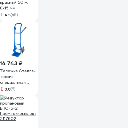
красный 50 м,
8х15 мм
SAMGRUPP SAMC-
4.5
(49)
091050002
14 743 ₽
Тележка Стелла-
техник
специальная
лестничная,
3.8
(6)
КС-150