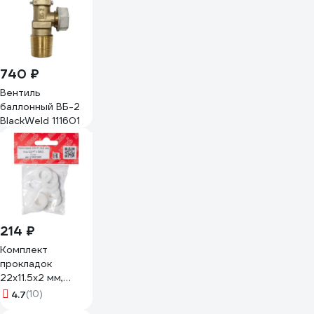
740 ₽
Вентиль
баллонный ВБ-2
BlackWeld 111601
214 ₽
Комплект
прокладок
22х11.5х2 мм,
нейлон, 10 шт,
4.7
(10)
(под G3/4) к БКО