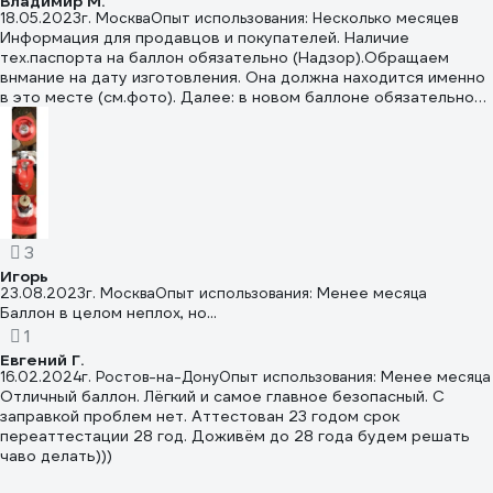
Владимир М.
иначе можно обо что-нибудь ударить и будет тот же эффект.
18.05.2023
г. Москва
Опыт использования: Несколько месяцев
Второй момент, который пока до конца не понял - толи баллон
Информация для продавцов и покупателей. Наличие
пропускает понемногу, толи что. Стоит дома на балконе с
тех.паспорта на баллон обязательно (Надзор).Обращаем
открытыми окнами - запаха нету. Ставлю баллон в багажник
внмание на дату изготовления. Она должна находится именно
машины - ощущаю запах газа. Причём кран плотно закрыт,
в это месте (см.фото). Далее: в новом баллоне обязательно
специальный закрывающий колпачок одет. Стоит на улице -
должен быть сжатый воздух - это показатель герметичности
тоже запаха не ощущаю. Только в багажнике машины (седан).
и исправном состоянии. При покупке эти показатели
главные,если не хотите серьёзных последствий.
3
Игорь
23.08.2023
г. Москва
Опыт использования: Менее месяца
Баллон в целом неплох, но...
1
Евгений Г.
16.02.2024
г. Ростов-на-Дону
Опыт использования: Менее месяца
Отличный баллон. Лёгкий и самое главное безопасный. С
заправкой проблем нет. Аттестован 23 годом срок
переаттестации 28 год. Доживём до 28 года будем решать
чаво делать)))