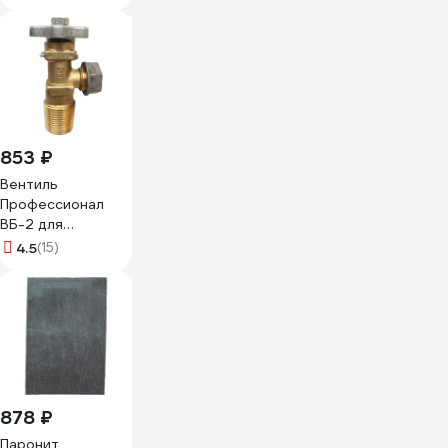
сталь, 250 мм, 10"
15103
853 ₽
Вентиль
Профессионал
ВБ-2 для
пропанового
4.5
(15)
балона, резьба
СП21,8 левая
000102
99000102
878 ₽
Паронит