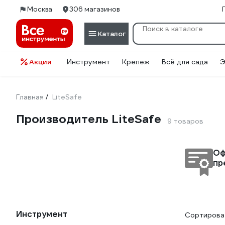
Москва
306 магазинов
Каталог
Акции
Инструмент
Крепеж
Всё для сада
Э
Главная
LiteSafe
/
Производитель LiteSafe
9 товаров
Оф
пр
Инструмент
Сортироват