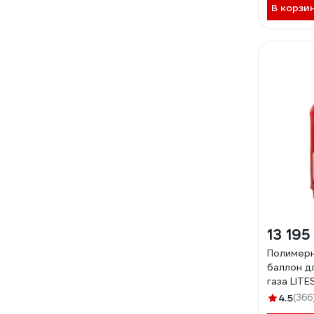
В корзи
13 195
Полимерн
баллон д
газа LITE
29L
4.5
(366