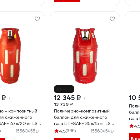
-10%
 ₽
12 345 ₽
10 
13 739 ₽
Поли
о - композитный
Полимерно-композитный
балл
ля сжиженного
баллон для сжиженного
газа 
SAFE 47л/20 кг LS
газа LITESAFE 35л/15 кг LS
4.
35L
)
4.5
(366)
15560455
15560454
В к