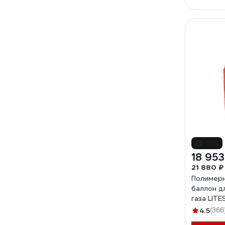
-13%
18 953
21 880 ₽
Полимерн
баллон д
газа LITE
47L
4.5
(366