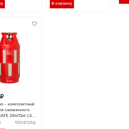
ну
В корзину
 ₽
о - композитный
ля сжиженного
SAFE 29л/12кг LS
)
15828126