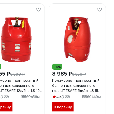
-4%
55 ₽
8 985 ₽
9 300 ₽
9 350 ₽
мерно - композитный
Полимерно - композитный
он для сжиженного
баллон для сжиженного
LITESAFE 12л/5 кг LS 12L
газа LITESAFE 5л/2кг LS 5L
5
(366)
4.5
(366)
15560456
15560449
орзину
В корзину