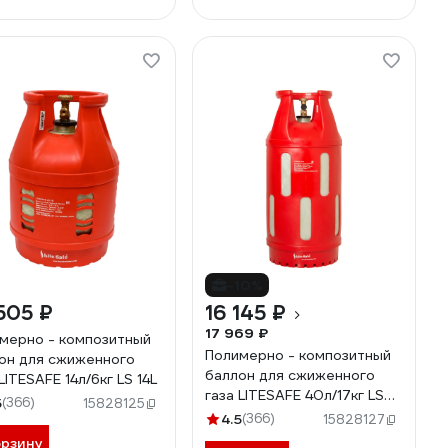
-10%
505 ₽
16 145 ₽
17 969 ₽
мерно - композитный
Полимерно - композитный
он для сжиженного
баллон для сжиженного
LITESAFE 14л/6кг LS 14L
газа LITESAFE 40л/17кг LS
5
(366)
15828125
40L
4.5
(366)
15828127
орзину