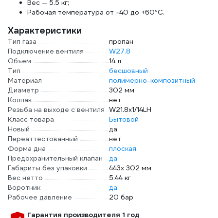
Вес — 5.5 кг;
Рабочая температура от -40 до +60°С.
Характеристики
Тип газа
пропан
Подключение вентиля
W27.8
Объем
14 л
Тип
бесшовный
Материал
полимерно-композитный
Диаметр
302 мм
Колпак
нет
Резьба на выходе с вентиля
W21.8х1/14LH
Класс товара
Бытовой
Новый
да
Переаттестованный
нет
Форма дна
плоская
Предохранительный клапан
да
Габариты без упаковки
443х 302 мм
Вес нетто
5.44 кг
Воротник
да
Рабочее давление
20 бар
Гарантия производителя 1 год