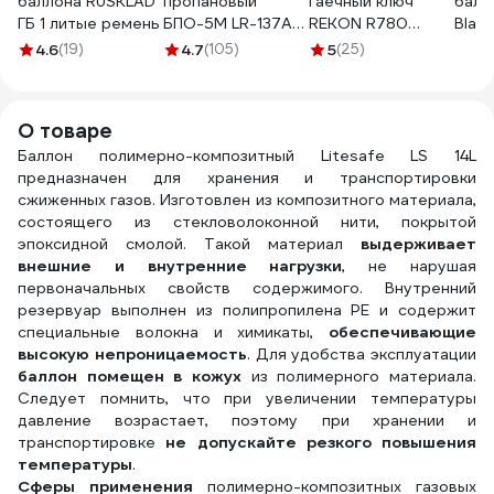
баллона RUSKLAD
пропановый
гаечный ключ
балл
ГБ 1 литые ремень
БПО-5М LR-137A
REKON R780
Black
Сварог 94478
длина 30 (макс.
4.6
(19)
4.7
(105)
5
(25)
захват губок 80
мм) 054030
О товаре
Баллон полимерно-композитный Litesafe LS 14L
предназначен для хранения и транспортировки
сжиженных газов. Изготовлен из композитного материала,
состоящего из стекловолоконной нити, покрытой
эпоксидной смолой. Такой материал
выдерживает
внешние и внутренние нагрузки
, не нарушая
первоначальных свойств содержимого. Внутренний
резервуар выполнен из полипропилена PE и содержит
специальные волокна и химикаты,
обеспечивающие
высокую непроницаемость
. Для удобства эксплуатации
баллон помещен в кожух
из полимерного материала.
Следует помнить, что при увеличении температуры
давление возрастает, поэтому при хранении и
транспортировке
не допускайте резкого повышения
температуры
.
Сферы применения
полимерно-композитных газовых