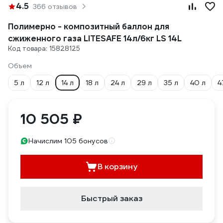
4.5
366 отзывов
Полимерно - композитный баллон для
сжиженного газа LITESAFE 14л/6кг LS 14L
Код товара: 15828125
Объем
5 л
12 л
14 л
18 л
24 л
29 л
35 л
40 л
4
10 505 ₽
Начислим 105 бонусов
В корзину
Быстрый заказ