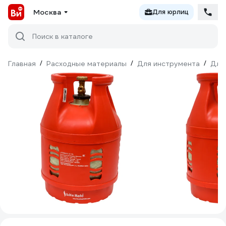
Москва
Для юрлиц
Поиск в каталоге
Главная
/
Расходные материалы
/
Для инструмента
/
Для