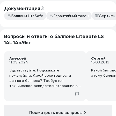
ощущаю. Только в багажнике машины
(седан).
Документация
Баллоны LiteSafe
Гарантийный талон
Сертифи
Вопросы и ответы о баллоне LiteSafe LS
14L 14л/6кг
Алексей
Сергей
11.09.2024
16.03.2019
Здравствуйте. Подскажите
Какой бытово
пожалуйста. Какой срок годности
этому балло
данного баллона? Требуется
техническое освидетельствование в
процессе эксплуатации? Если
требуется, то с каким интервалом?
Посмотреть все вопросы