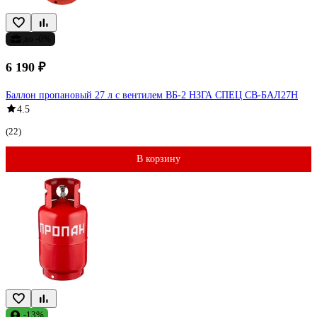
до -6%
6 190 ₽
Баллон пропановый 27 л с вентилем ВБ-2 НЗГА СПЕЦ СВ-БАЛ27Н
4.5
(22)
В корзину
-13%