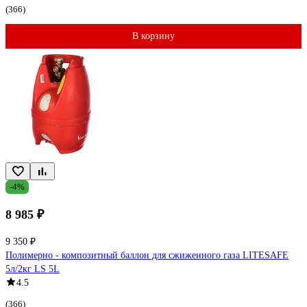
(366)
В корзину
-4%
8 985 ₽
9 350 ₽
Полимерно - композитный баллон для сжиженного газа LITESAFE
5л/2кг LS 5L
4.5
(366)