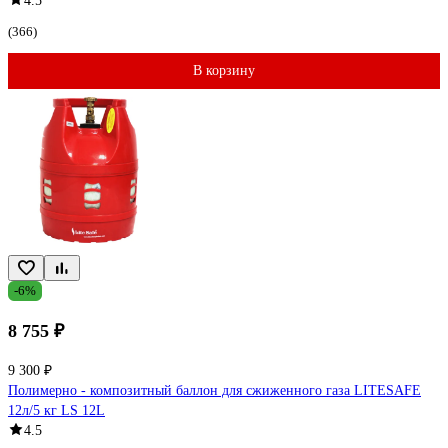
4.5
(366)
В корзину
-6%
8 755 ₽
9 300 ₽
Полимерно - композитный баллон для сжиженного газа LITESAFE
12л/5 кг LS 12L
4.5