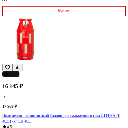
Купить
-10%
16 145 ₽
17 969 ₽
Полимерно - композитный баллон для сжиженного газа LITESAFE
40л/17кг LS 40L
4.5