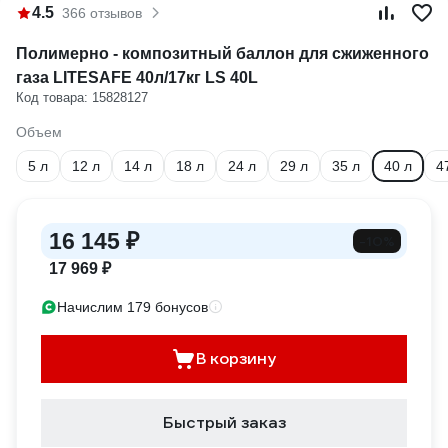
4.5
366 отзывов
Полимерно - композитный баллон для сжиженного
газа LITESAFE 40л/17кг LS 40L
Код товара: 15828127
Объем
5 л
12 л
14 л
18 л
24 л
29 л
35 л
40 л
4
16 145 ₽
-10%
17 969 ₽
Начислим 179 бонусов
В корзину
Быстрый заказ