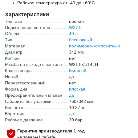
Рабочая температура от -40 до +60°С.
Характеристики
Тип газа
пропан
Подключение вентиля
W27.8
Объем
40 л
Тип
бесшовный
Материал
полимерно-композитный
Диаметр
342 мм
Колпак
нет
Резьба на выходе с вентиля
W21.8х1/14LH
Класс товара
Бытовой
Новый
да
Переаттестованный
нет
Форма дна
плоская
Предохранительный клапан
да
Габариты без упаковки
760х342 мм
Вес нетто
10.37 кг
Воротник
да
Рабочее давление
20 бар
Гарантия производителя 1 год
на товары LiteSafe