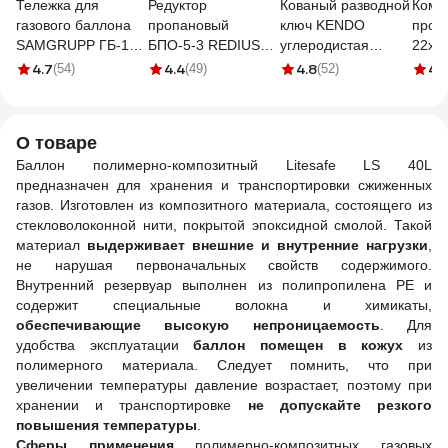
Тележка для
Редуктор
Кованый разводной
Комп
газового баллона
пропановый
ключ KENDO
прок
SAMGRUPP ГБ-1
БПО-5-3 REDIUS
углеродистая
22х11
SAMP-078100001
012011
сталь, 250 мм, 10"
нейло
4.7
4.4
4.8
4.
(54)
(49)
(52)
15103
G3/4
2190
О товаре
Баллон полимерно-композитный Litesafe LS 40L
предназначен для хранения и транспортировки сжиженных
газов. Изготовлен из композитного материала, состоящего из
стекловолоконной нити, покрытой эпоксидной смолой. Такой
материал
выдерживает внешние и внутренние нагрузки
,
не нарушая первоначальных свойств содержимого.
Внутренний резервуар выполнен из полипропилена PE и
содержит специальные волокна и химикаты,
обеспечивающие высокую непроницаемость
. Для
удобства эксплуатации
баллон помещен в кожух
из
полимерного материала. Следует помнить, что при
увеличении температуры давление возрастает, поэтому при
хранении и транспортировке
не допускайте резкого
повышения температуры
.
Сферы применения
полимерно-композитных газовых