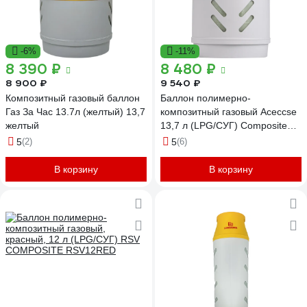
-6%
-11%
8 390 ₽
8 480 ₽
8 900 ₽
9 540 ₽
Композитный газовый баллон
Баллон полимерно-
Газ За Час 13.7л (желтый) 13,7
композитный газовый Aceccse
желтый
13,7 л (LPG/СУГ) Composite
ACE13.7RW
5
(2)
5
(6)
В корзину
В корзину