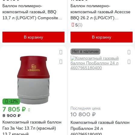
Баллон полимерно-
Баллон полимерно-
композитный газовый, BBQ
композитный газовый Aceccse
13,7 л (LPG/СУГ) Composite
BBQ 26.2 л (LPG/СУГ)
Aceccse ACE13.7BBQ
Composite ACE26.2BBQ
5
(1)
В корзину
В корзину
Нет в наличии
-12%
7 805 ₽
Последняя цена
10 800 ₽
8 900 ₽
Композитный газовый баллон
Композитный газовый баллон
Газ За Час 13.7л (красный)
ПроБаллон 24 л
13,7 красный
4607965180400