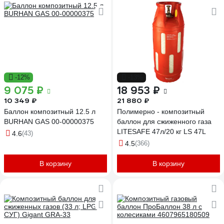
-12%
-13%
9 075 ₽
18 953 ₽
10 349 ₽
21 880 ₽
Баллон композитный 12.5 л
Полимерно - композитный
BURHAN GAS 00-00000375
баллон для сжиженного газа
LITESAFE 47л/20 кг LS 47L
4.6
(43)
4.5
(366)
В корзину
В корзину