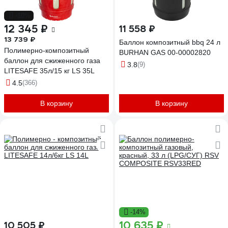
-10%
12 345 ₽
11 558 ₽
13 739 ₽
Баллон композитный bbq 24 л
Полимерно-композитный
BURHAN GAS 00-00002820
баллон для сжиженного газа
3.8
(9)
LITESAFE 35л/15 кг LS 35L
4.5
(366)
В корзину
В корзину
-14%
10 635 ₽
10 505 ₽