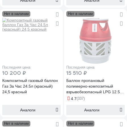
Аналоги
Аналоги
Нет в наличии
Нет в наличии
Последняя цена
Последняя цена
10 200 ₽
15 510 ₽
Композитный газовый баллон
Баллон пропановый
Газ За Час 24.5л (красный)
полимерно-композитный
24,5 красный
взрывобезопасный LPG 12.5 л
вентиль с российским
4.7
(337)
разъемом Hexagon Ragasco
100578
Аналоги
Аналоги
Нет в наличии
Нет в наличии