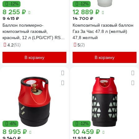
-12%
-12%
8 255 ₽
12 889 ₽
9 415 ₽
14 700 ₽
Баллон полимерно-
Композитный газовый баллон
композитный газовый,
Газ За Час 47.8 л (желтый)
красный, 12 л (LPG/СУГ) RSV
47,8 желтый
COMPOSITE RSV12RED
4.2
(51)
5
(2)
В корзину
В корзину
-6%
-12%
8 995 ₽
10 459 ₽
9 540 ₽
11 926 ₽