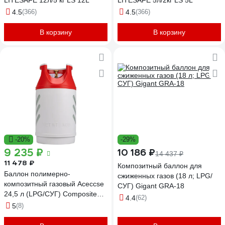
LITESAFE 12л/5 кг LS 12L
LITESAFE 5л/2кг LS 5L
4.5
(366)
4.5
(366)
В корзину
В корзину
-20%
-29%
9 235 ₽
10 186 ₽
14 437 ₽
11 478 ₽
Композитный баллон для
Баллон полимерно-
сжиженных газов (18 л; LPG/
композитный газовый Aceccse
СУГ) Gigant GRA-18
24,5 л (LPG/СУГ) Composite
4.4
(62)
ACE24.5RW
5
(8)