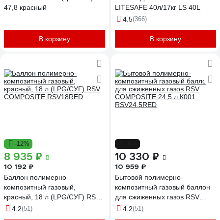
47,8 красный
LITESAFE 40л/17кг LS 40L
4.5
(366)
В корзину
В корзину
-12%
-6%
8 935 ₽
10 330 ₽
10 192 ₽
10 959 ₽
Баллон полимерно-
Бытовой полимерно-
композитный газовый,
композитный газовый баллон
красный, 18 л (LPG/СУГ) RSV
для сжиженных газов RSV
COMPOSITE RSV18RED
COMPOSITE 24,5 л К001
4.2
(51)
4.2
(51)
RSV24.5RED