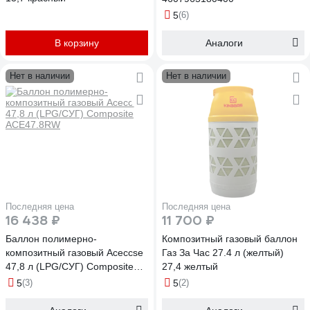
5
(6)
В корзину
Аналоги
Нет в наличии
Нет в наличии
Последняя цена
Последняя цена
16 438 ₽
11 700 ₽
Баллон полимерно-
Композитный газовый баллон
композитный газовый Aceccse
Газ За Час 27.4 л (желтый)
47,8 л (LPG/СУГ) Composite
27,4 желтый
ACE47.8RW
5
(3)
5
(2)