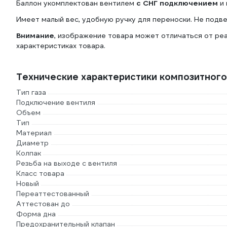
Баллон укомплектован вентилем
с СНГ подключением
и 
Имеет малый вес, удобную ручку для переноски. Не подв
Внимание
, изображение товара может отличаться от ре
характеристиках товара.
Технические характеристики композитно
Тип газа
Подключение вентиля
Объем
Тип
Материал
Не подвержен воздействию осадков
Диаметр
Колпак
Это важно для использования в полевых условиях
Резьба на выходе с вентиля
Класс товара
Новый
Не подвержен воздействию УФ-лучей
Переаттестованный
Это снижает риск деформации баллона
Аттестован до
Форма дна
Предохранительный клапан