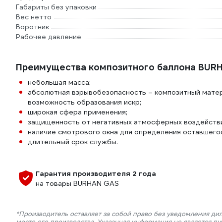
Габариты без упаковки
Вес нетто
Воротник
Рабочее давление
Преимущества композитного баллона BU
небольшая масса;
абсолютная взрывобезопасность – композитный матери
возможность образования искр;
широкая сфера применения;
защищенность от негативных атмосферных воздействи
наличие смотрового окна для определения оставшегос
длительный срок службы.
Гарантия производителя 2 года
на товары BURHAN GAS
*Производитель оставляет за собой право без уведомления ди
место его производства. Указанная информация не является п