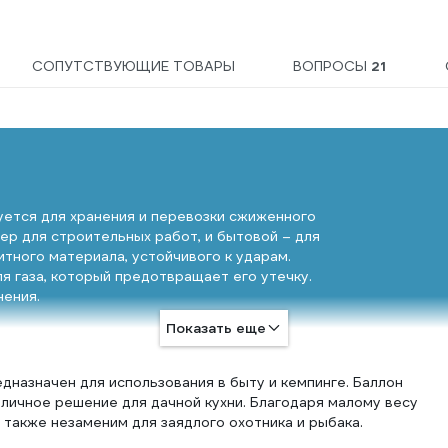
СОПУТСТВУЮЩИЕ ТОВАРЫ
ВОПРОСЫ
21
уется для хранения и перевозки сжиженного
ер для строительных работ, и бытовой – для
тного материала, устойчивого к ударам.
я газа, который предотвращает его утечку.
нения.
Показать еще
азначен для использования в быту и кемпинге. Баллон
тличное решение для дачной кухни. Благодаря малому весу
Продуман до мелочей
 также незаменим для заядлого охотника и рыбака.