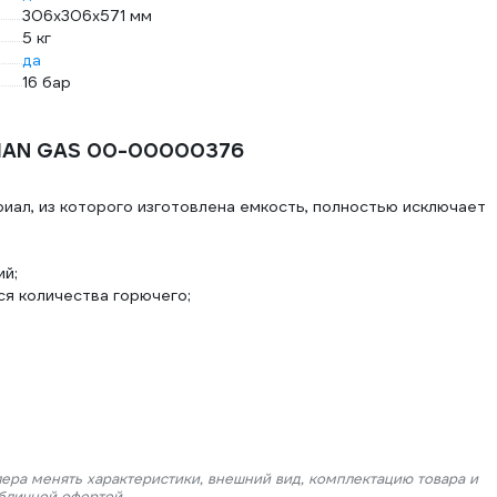
306x306x571 мм
5 кг
да
16 бар
RHAN GAS 00-00000376
ал, из которого изготовлена емкость, полностью исключает
й;
я количества горючего;
лера менять характеристики, внешний вид, комплектацию товара и
убличной офертой