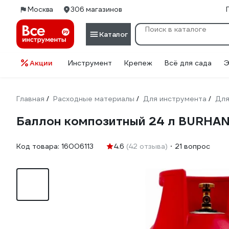
Москва
306 магазинов
Каталог
Акции
Инструмент
Крепеж
Всё для сада
Э
Главная
Расходные материалы
Для инструмента
Для
/
/
/
Баллон композитный 24 л BURHA
Код товара:
16006113
4.6
(42 отзыва)
21 вопрос