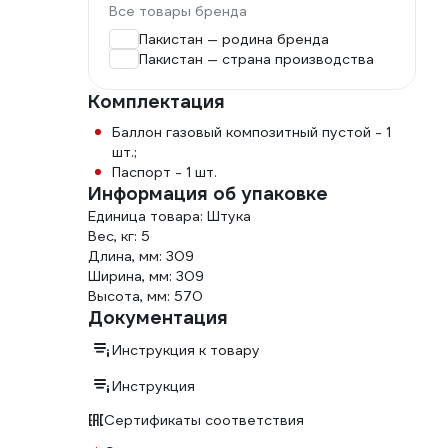
 срок службы – это отличает его от клапана на
Все товары бренда
яет 5 кг – это на 70% ниже стальных моделей.
Пакистан — родина бренда
 для присоединения газового оборудования.
Пакистан — страна производства
 не нужно покупать адаптеры. Предохранительный
внутри баллона.
Комплектация
Баллон газовый композитный пустой - 1
шт.;
Паспорт - 1 шт.
Информация об упаковке
Единица товара: Штука
Вес, кг: 5
Не подвержен перепадам температур
Длина, мм: 309
Ширина, мм: 309
Это делает возможным использование при температуре
Высота, мм: 570
от -40 до +60 С°
Документация
Инструкция к товару
Неопасный
Инструкция
Это возможно за счет композитных материалов,
которые исключают образование искр
Сертификаты соответствия