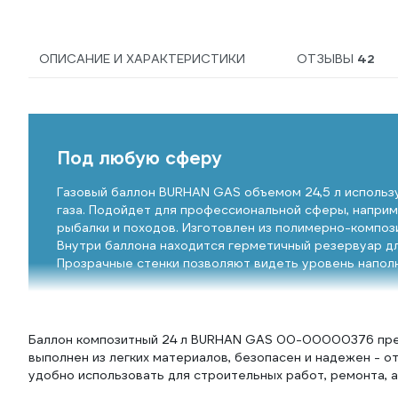
ОПИСАНИЕ И ХАРАКТЕРИСТИКИ
ОТЗЫВЫ
42
Под любую сферу
Газовый баллон BURHAN GAS объемом 24,5 л использ
газа. Подойдет для профессиональной сферы, наприм
рыбалки и походов. Изготовлен из полимерно-компози
Внутри баллона находится герметичный резервуар дл
Прозрачные стенки позволяют видеть уровень напол
Баллон композитный 24 л BURHAN GAS 00-00000376 предн
выполнен из легких материалов, безопасен и надежен - о
удобно использовать для строительных работ, ремонта, а