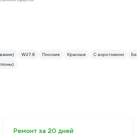
вание)
W27.8
Плоские
Красные
С воротником
Бе
ллоны)
Ремонт за 20 дней