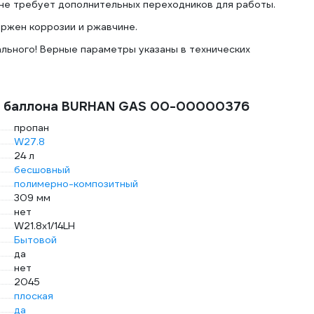
не требует дополнительных переходников для работы.
Стальной клапан баллона рассчитан на долгий
металлических аналогах. Вес баллона составл
ержен коррозии и ржавчине.
Предусмотрен специальный вентиль и штуцер
Соединение здесь российское (СНГ), поэтому
ального! Верные параметры указаны в технических
клапан предотвращает избыточное давление 
го баллона BURHAN GAS 00-00000376
Внимание к деталям
пропан
W27.8
24 л
бесшовный
полимерно-композитный
309 мм
нет
W21.8х1/14LH
Бытовой
да
нет
2045
плоская
да