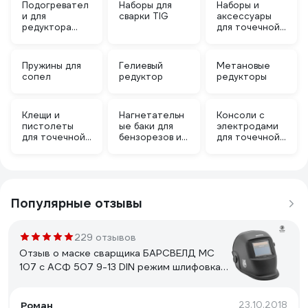
Подогревател
Наборы для
Наборы и
и для
сварки TIG
аксессуары
редуктора
для точечной
баллона
сварки
Пружины для
Гелиевый
Метановые
сопел
редуктор
редукторы
Клещи и
Нагнетательн
Консоли с
пистолеты
ые баки для
электродами
для точечной
бензорезов и
для точечной
сварки
резаков
сварки
Популярные отзывы
229 отзывов
Отзыв о маске сварщика БАРСВЕЛД МС
107 с АСФ 507 9-13 DIN режим шлифовка
СВ000006542
Роман
23.10.2018