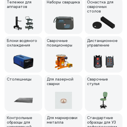
Тележки для
Наборы сварщика
Оснастка для
аппаратов
сварочных
столов
Блоки водяного
Сварочные
Дистанционное
охлаждения
позиционеры
управление
Столешницы
Для лазерной
Сварочные
сварки
стулья
Контрольные
Для маркировки
Стандартные
образцы для
металла
образцы для УЗ
капиллярной
дефектоскопии