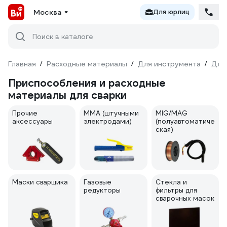
Москва
Для юрлиц
Поиск в каталоге
Главная
/
Расходные материалы
/
Для инструмента
/
Для
Приспособления и расходные
материалы для сварки
Прочие
ММА (штучными
MIG/MAG
аксессуары
электродами)
(полуавтоматиче
ская)
Маски сварщика
Газовые
Стекла и
редукторы
фильтры для
сварочных масок