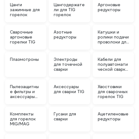
Цанги
Цангодержате
Аргоновые
зажимные для
ли для TIG
редукторы
горелок
горелок
Сварочные
Азотные
Катушки и
аргоновые
редукторы
ролики подачи
горелки TIG
проволоки для
сварки
MIG/MAG
Плазмотроны
Электроды
Кабели для
для точечной
полуавтомати
сварки
ческой сварки
MIG/MAG
Пылезащитны
Аксессуары
Хвостовики
е фильтры и
для сварки TIG
для сварочных
аксессуары
горелок TIG
MIG/MAG
Комплекты
Гусаки для
Ацетиленовые
для горелок
сварки
редукторы
MIG/MAG