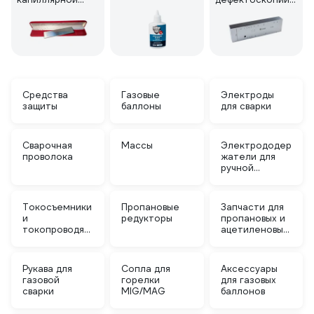
дефектоскопии
и
толщинометрии
Средства
Газовые
Электроды
защиты
баллоны
для сварки
Сварочная
Массы
Электрододер
проволока
жатели для
ручной
дуговой
сварки (MMA)
Токосъемники
Пропановые
Запчасти для
и
редукторы
пропановых и
токопроводящ
ацетиленовых
ие
горелок и
наконечники
резаков
Рукава для
Сопла для
Аксессуары
газовой
горелки
для газовых
сварки
MIG/MAG
баллонов