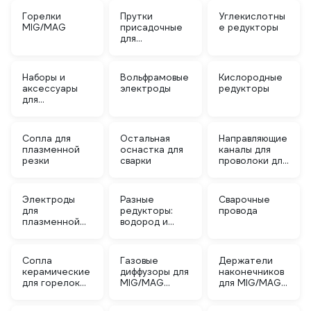
Горелки
Прутки
Углекислотны
MIG/MAG
присадочные
е редукторы
для
аргонодуговой
сварки
Наборы и
Вольфрамовые
Кислородные
аксессуары
электроды
редукторы
для
плазменной
резки
Сопла для
Остальная
Направляющие
плазменной
оснастка для
каналы для
резки
сварки
проволоки для
сварки
Электроды
Разные
Сварочные
для
редукторы:
провода
плазменной
водород и
резки
другие
Сопла
Газовые
Держатели
керамические
диффузоры для
наконечников
для горелок
MIG/MAG
для MIG/MAG
TIG
сварки
сварки