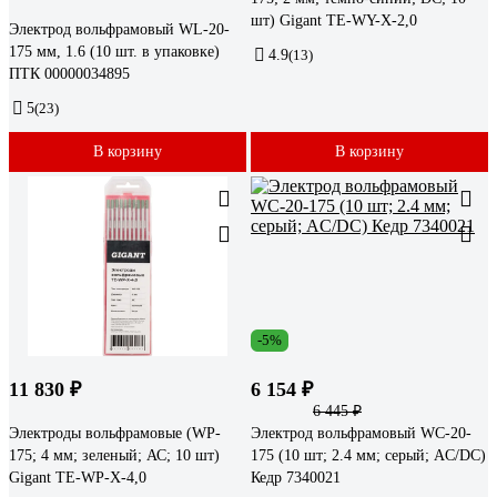
шт) Gigant TE-WY-X-2,0
Электрод вольфрамовый WL-20-
175 мм, 1.6 (10 шт. в упаковке)
4.9
(13)
ПТК 00000034895
5
(23)
В корзину
В корзину
-5%
11 830 ₽
6 154 ₽
6 445 ₽
Электроды вольфрамовые (WP-
Электрод вольфрамовый WC-20-
175; 4 мм; зеленый; АС; 10 шт)
175 (10 шт; 2.4 мм; серый; AC/DC)
Gigant TE-WP-X-4,0
Кедр 7340021