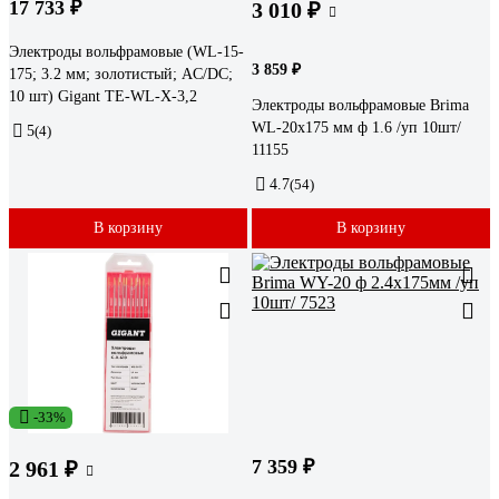
17 733 ₽
3 010 ₽
Электроды вольфрамовые (WL-15-
3 859 ₽
175; 3.2 мм; золотистый; AC/DC;
10 шт) Gigant ТЕ-WL-X-3,2
Электроды вольфрамовые Brima
WL-20x175 мм ф 1.6 /уп 10шт/
5
(4)
11155
4.7
(54)
В корзину
В корзину
-33%
7 359 ₽
2 961 ₽