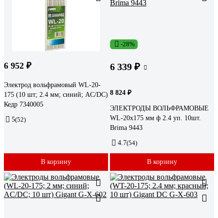
-28%
6 952 ₽
6 339 ₽
Электрод вольфрамовый WL-20-
8 824 ₽
175 (10 шт; 2.4 мм; синий; AC/DC)
Кедр 7340005
ЭЛЕКТРОДЫ ВОЛЬФРАМОВЫЕ
WL-20x175 мм ф 2.4 уп. 10шт.
5
(52)
Brima 9443
4.7
(54)
В корзину
В корзину