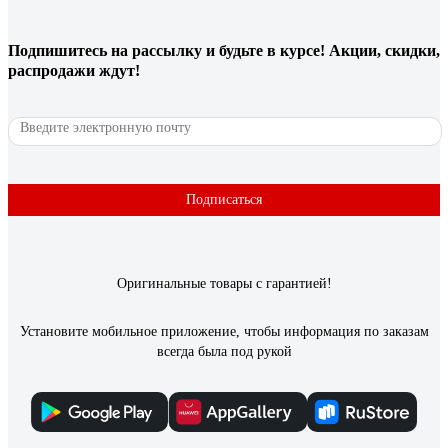
1,6 мм золотистый AC/DC G-X-610
Подпишитесь
на рассылку
и будьте в курсе! Акции, скидки,
Артем М.
20.10.2024
распродажи ждут!
Стабильный поджиг, ровное горение электрода ,шов
получается плотный. красивый.
Подписаться
Оригинальные товары с гарантией!
Установите мобильное приложение, чтобы информация по заказам
всегда была под рукой