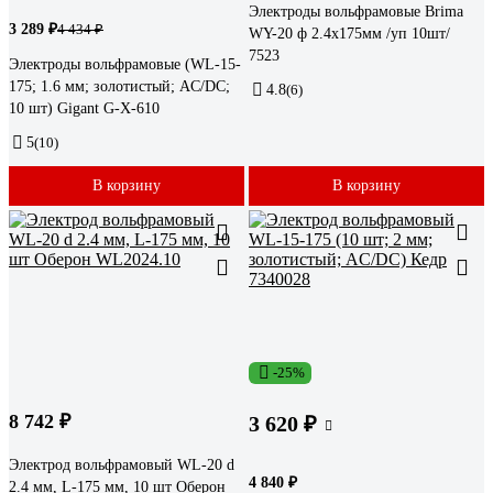
Электроды вольфрамовые Brima
3 289 ₽
4 434 ₽
WY-20 ф 2.4х175мм /уп 10шт/
7523
Электроды вольфрамовые (WL-15-
175; 1.6 мм; золотистый; AC/DC;
4.8
(6)
10 шт) Gigant G-X-610
5
(10)
В корзину
В корзину
-25%
8 742 ₽
3 620 ₽
Электрод вольфрамовый WL-20 d
4 840 ₽
2.4 мм, L-175 мм, 10 шт Оберон