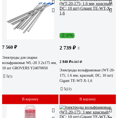
-37%
7 560 ₽
2 739 ₽
Электроды для сварки
2 840 ₽
4 367 ₽
вольфрамовые WL-20 3.2х175 мм,
10 шт GROVERS Y24070050
Электроды вольфрамовые (WT-20-
175; 1.6 мм; красный; DC; 10 шт)
5
(1)
Gigant TE-WT-X-1,6
5
(22)
В корзину
В корзину