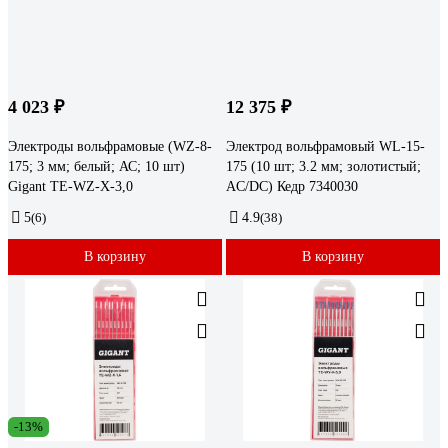
4 023 ₽
12 375 ₽
Электроды вольфрамовые (WZ-8-
Электрод вольфрамовый WL-15-
175; 3 мм; белый; АС; 10 шт)
175 (10 шт; 3.2 мм; золотистый;
Gigant TE-WZ-X-3,0
AC/DC) Кедр 7340030
5
(6)
4.9
(38)
В корзину
В корзину
-13%