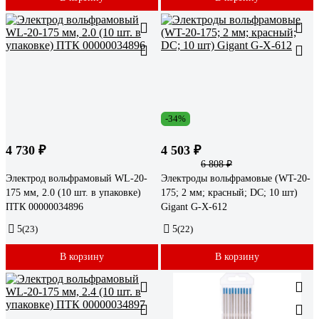
-34%
4 730 ₽
4 503 ₽
6 808 ₽
Электрод вольфрамовый WL-20-
Электроды вольфрамовые (WT-20-
175 мм, 2.0 (10 шт. в упаковке)
175; 2 мм; красный; DC; 10 шт)
ПТК 00000034896
Gigant G-X-612
5
(23)
5
(22)
В корзину
В корзину