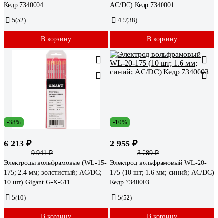
Кедр 7340004
AC/DC) Кедр 7340001
5
(52)
4.9
(38)
В корзину
В корзину
-38%
-10%
6 213 ₽
2 955 ₽
9 941 ₽
3 289 ₽
Электроды вольфрамовые (WL-15-
Электрод вольфрамовый WL-20-
175; 2.4 мм; золотистый; AC/DC;
175 (10 шт; 1.6 мм; синий; AC/DC)
10 шт) Gigant G-X-611
Кедр 7340003
5
(10)
5
(52)
В корзину
В корзину