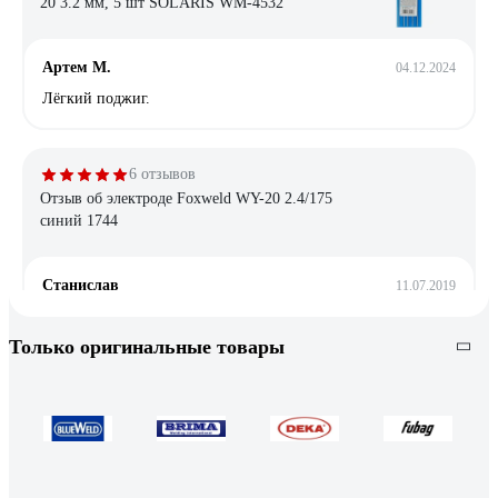
20 3.2 мм, 5 шт SOLARIS WM-4532
Артем М.
04.12.2024
Лёгкий поджиг.
6 отзывов
Отзыв об электроде Foxweld WY-20 2.4/175
синий 1744
Станислав
11.07.2019
Для трубы нержавейки 304 берем WY-20 2.4 мм и WT-20
красные, они по качеству примерно одинаковые, заточка
Только оригинальные товары
примерно 30 градусов. Присадку же используем 308 сплав
1,2 мм, иногда 1,6 мм на зазорах.
6 отзывов
Отзыв об электродах Gigant WL-15-175 диам