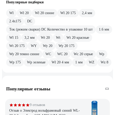
Популярные подборки
Wl
Wl 20
Wl 20 синие
Wl 20 175
2,4 мм
2.4х175
DC
Ток (режим сварки) DC Количество в упаковке 10 шт
1.6 мм
Wl 15
3,2 мм
Wt 20
Wt
Wt 20 красные
Wt 20 175
WY
Wy 20
Wy 20 175
Wy 20 темно синие
WC
WC 20
Wc 20 серые
Wp
Wp 175
Wp зеленые
Wl 20 4 мм
1 мм
WZ
Wz 8
Популярные отзывы
9 отзывов
Отзыв о Электрод вольфрамовый синий WL-