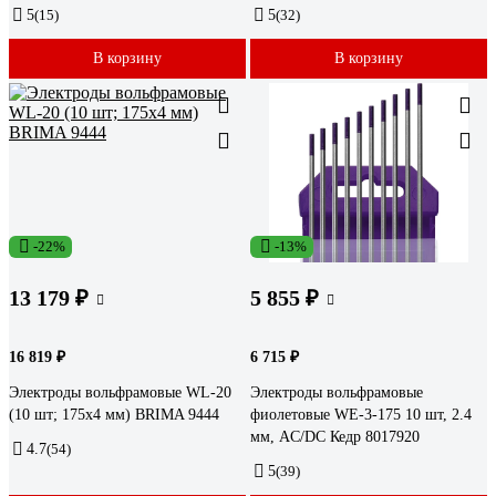
5
(15)
5
(32)
В корзину
В корзину
-22%
-13%
13 179 ₽
5 855 ₽
16 819 ₽
6 715 ₽
Электроды вольфрамовые WL-20
Электроды вольфрамовые
(10 шт; 175х4 мм) BRIMA 9444
фиолетовые WE-3-175 10 шт, 2.4
мм, AC/DC Кедр 8017920
4.7
(54)
5
(39)