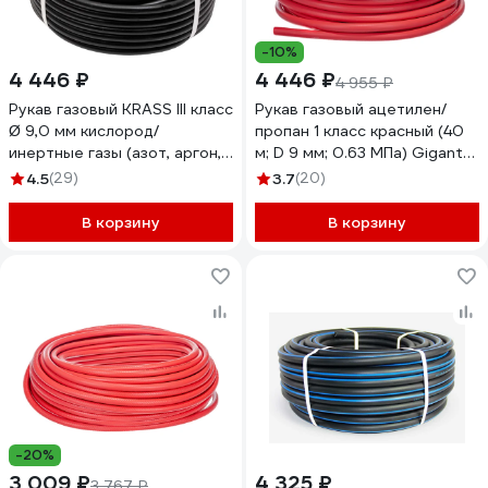
-10%
4 446 ₽
4 446 ₽
4 955 ₽
Рукав газовый KRASS III класс
Рукав газовый ацетилен/
Ø 9,0 мм кислород/
пропан 1 класс красный (40
инертные газы (азот, аргон,
м; D 9 мм; 0.63 МПа) Gigant
воздух, углекислый газ и т.д.)
G-752
4.5
(29)
3.7
(20)
(черный, бухта 40м);
2921031SB
В корзину
В корзину
-20%
3 009 ₽
4 325 ₽
3 767 ₽