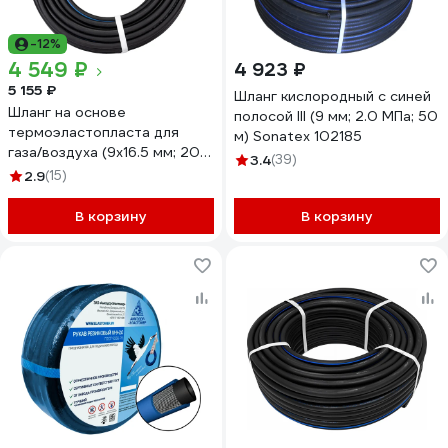
-12%
4 549 ₽
4 923 ₽
5 155 ₽
Шланг кислородный с синей
Шланг на основе
полосой III (9 мм; 2.0 МПа; 50
термоэластопласта для
м) Sonatex 102185
газа/воздуха (9х16.5 мм; 20
3.4
(39)
атм.; 50 м) Berginflex TPE-S-
2.9
(15)
AG9B
В корзину
В корзину