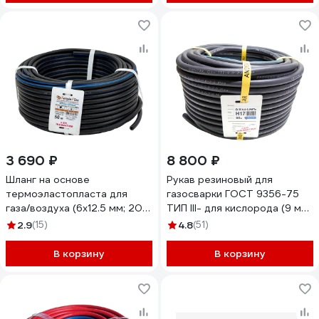
3 690 ₽
8 800 ₽
Шланг на основе
Рукав резиновый для
термоэластопласта для
газосварки ГОСТ 9356-75
газа/воздуха (6х12.5 мм; 20
ТИП III- для кислорода (9 мм;
атм.; 50 м) Berginflex TPE-S-
20 атм.; синяя полоса; бухта
2.9
(15)
4.8
(51)
AG6B
50 м) Andycar H17
В корзину
В корзину