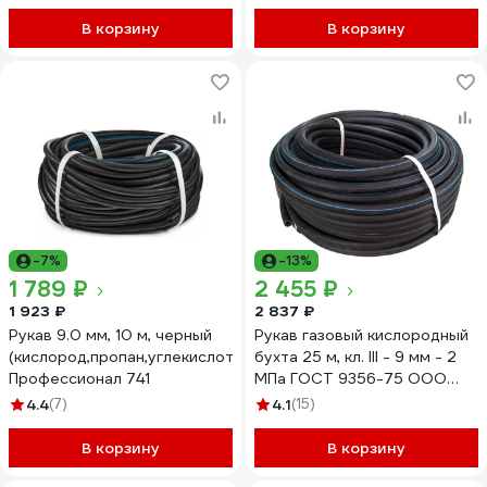
В корзину
В корзину
-7%
-13%
1 789 ₽
2 455 ₽
1 923 ₽
2 837 ₽
Рукав 9.0 мм, 10 м, черный
Рукав газовый кислородный
(кислород,пропан,углекислота,аргон)
бухта 25 м, кл. III - 9 мм - 2
Профессионал 741
МПа ГОСТ 9356-75 ООО
Поволжский центр РТИ
4.4
(7)
4.1
(15)
4640209727528
В корзину
В корзину