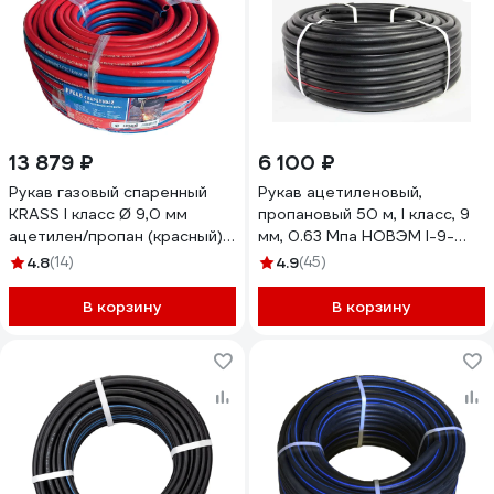
13 879 ₽
6 100 ₽
Рукав газовый спаренный
Рукав ацетиленовый,
KRASS I класс Ø 9,0 мм
пропановый 50 м, I класс, 9
ацетилен/пропан (красный) /
мм, 0.63 Мпа НОВЭМ I-9-
III класс Ø 9,0 мм кислород
0,63 50м
4.8
(14)
4.9
(45)
(синий) (бухта 40м);
2931006SB
В корзину
В корзину