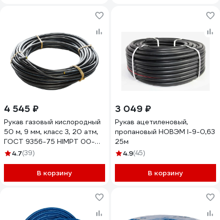
4 545 ₽
3 049 ₽
Рукав газовый кислородный
Рукав ацетиленовый,
50 м, 9 мм, класс 3, 20 атм,
пропановый НОВЭМ I-9-0,63
ГОСТ 9356-75 HIMPT 00-
25м
00011892
4.7
(39)
4.9
(45)
В корзину
В корзину