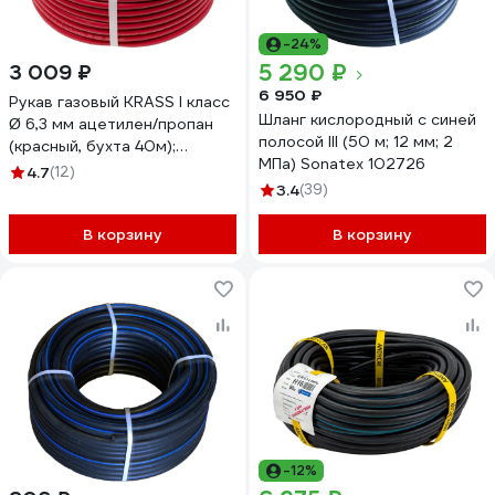
-24%
5 290 ₽
3 009 ₽
6 950 ₽
Рукав газовый KRASS I класс
Шланг кислородный с синей
Ø 6,3 мм ацетилен/пропан
полосой III (50 м; 12 мм; 2
(красный, бухта 40м);
МПа) Sonatex 102726
2921004SB
4.7
(12)
3.4
(39)
В корзину
В корзину
-12%