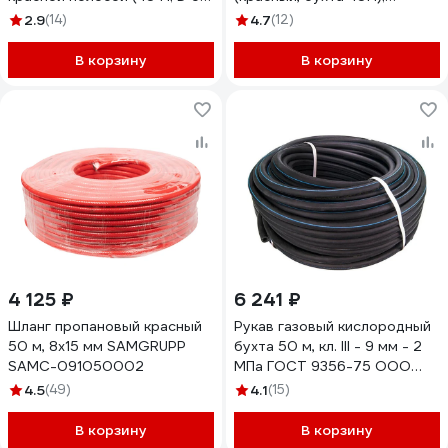
мм; 0.63 МПа) Gigant G-756
2921007SB
2.9
(14)
4.7
(12)
В корзину
В корзину
4 125 ₽
6 241 ₽
Шланг пропановый красный
Рукав газовый кислородный
50 м, 8х15 мм SAMGRUPP
бухта 50 м, кл. III - 9 мм - 2
SAMC-091050002
МПа ГОСТ 9356-75 ООО
Поволжский центр РТИ
4.5
(49)
4.1
(15)
4640209727399
В корзину
В корзину