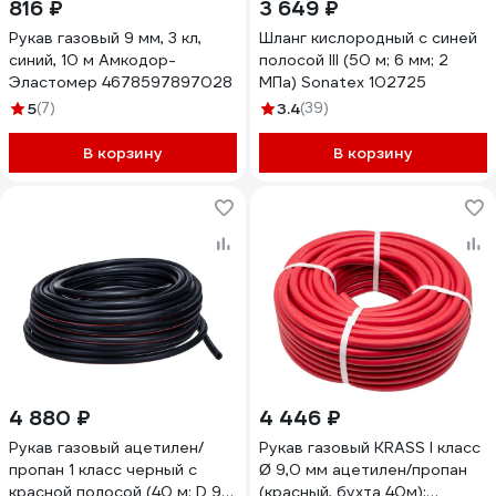
816 ₽
3 649 ₽
Рукав газовый 9 мм, 3 кл,
Шланг кислородный с синей
синий, 10 м Амкодор-
полосой III (50 м; 6 мм; 2
Эластомер 4678597897028
МПа) Sonatex 102725
5
(7)
3.4
(39)
В корзину
В корзину
4 880 ₽
4 446 ₽
Рукав газовый ацетилен/
Рукав газовый KRASS I класс
пропан 1 класс черный с
Ø 9,0 мм ацетилен/пропан
красной полосой (40 м; D 9
(красный, бухта 40м);