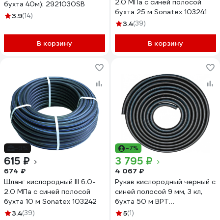
2.0 МПа с синей полосой
бухта 40м); 2921030SB
бухта 25 м Sonatex 103241
3.9
(14)
3.4
(39)
В корзину
В корзину
-9%
-7%
615 ₽
3 795 ₽
674 ₽
4 067 ₽
Шланг кислородный III 6.0-
Рукав кислородный черный с
2.0 МПа с синей полосой
синей полосой 9 мм, 3 кл,
бухта 10 м Sonatex 103242
бухта 50 м ВРТ
DK.1163.01702
3.4
(39)
5
(1)