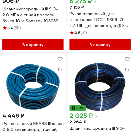
6 275 ₽
906 ₽
7 155 ₽
Шланг кислородный III 9.0-
Рукав резиновый для
2.0 МПа с синей полосой
газосварки ГОСТ 9356-75
бухта 10 м Sonatex 103239
ТИП III- для кислорода (6.3
3.4
(39)
мм; 20 атм.; синяя полоса;
4.8
(51)
бухта 50 м) Andycar H16
В корзину
В корзину
-11%
2 025 ₽
4 446 ₽
2 264 ₽
Рукав газовый KRASS III класс
Шланг кислородный III 9.0-
Ø 9,0 мм кислород (синий,