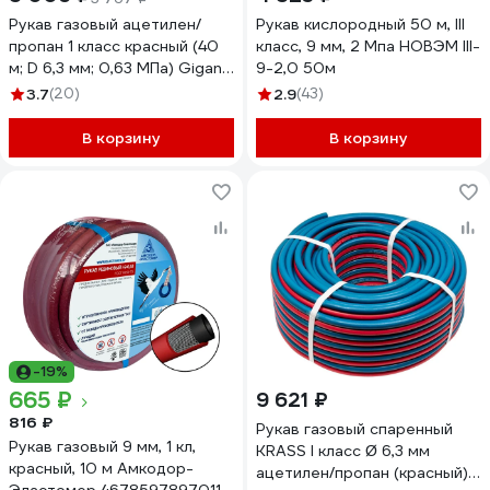
Рукав газовый ацетилен/
Рукав кислородный 50 м, III
пропан 1 класс красный (40
класс, 9 мм, 2 Мпа НОВЭМ III-
м; D 6,3 мм; 0,63 МПа) Gigant
9-2,0 50м
G-754
3.7
(20)
2.9
(43)
В корзину
В корзину
-19%
665 ₽
9 621 ₽
816 ₽
Рукав газовый спаренный
Рукав газовый 9 мм, 1 кл,
KRASS I класс Ø 6,3 мм
красный, 10 м Амкодор-
ацетилен/пропан (красный) /