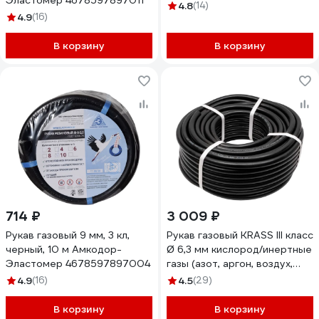
Эластомер 4678597897011
III класс Ø 6,3 мм кислород
4.8
(14)
4.9
(16)
(синий, бухта 40м);
2931005SB
В корзину
В корзину
714 ₽
3 009 ₽
Рукав газовый 9 мм, 3 кл,
Рукав газовый KRASS III класс
черный, 10 м Амкодор-
Ø 6,3 мм кислород/инертные
Эластомер 4678597897004
газы (азот, аргон, воздух,
углекислый газ и т.д.)(
4.9
(16)
4.5
(29)
черный, бухта 40м);
2921021SB
В корзину
В корзину