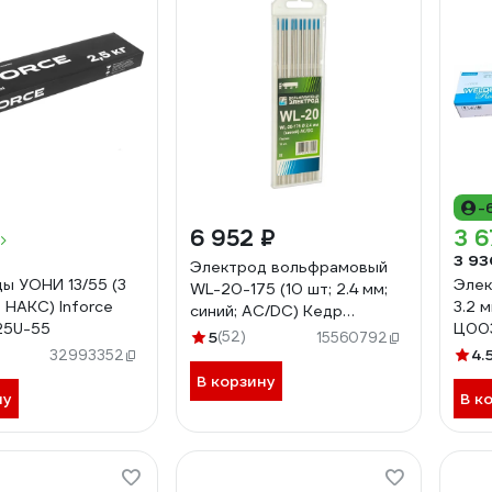
-
6 952 ₽
3 6
3 93
Электрод вольфрамовый
ы УОНИ 13/55 (3
Элек
WL-20-175 (10 шт; 2.4 мм;
г; НАКС) Inforce
3.2 
синий; AC/DC) Кедр
25U-55
Ц00
7340005
5
(52)
15560792
4.
32993352
В корзину
ну
В к