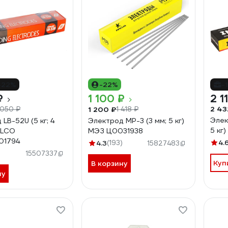
-22%
-22%
-
₽
1 100 ₽
2 1
2 43
1 200 ₽
 050 ₽
1 418 ₽
Элек
LB-52U (5 кг; 4
Электрод МР-3 (3 мм; 5 кг)
5 кг
ELCO
МЭЗ Ц0031938
01794
4.
4.3
(193)
15827483
)
15507337
Куп
В корзину
ну