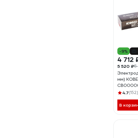
-9%
4 712 
5 520 ₽
6
Электрод 
мм) KOB
СВ0000
4.7
(152
В корзи