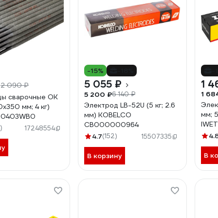
-15%
-18%
-
₽
5 055 ₽
1 4
2 090 ₽
1 68
5 200 ₽
6 140 ₽
ды сварочные OK
Элек
Электрод LB-52U (5 кг; 2.6
0х350 мм; 4 кг)
мм; 5
мм) KOBELCO
00403WB0
IWE
СВ000000964
)
17248554
4.
4.7
(152)
15507335
ну
В к
В корзину