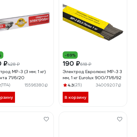
%
-69%
0 ₽
190 ₽
428 ₽
618 ₽
трод МР-3 (3 мм; 1 кг)
Электрод Евролюкс МР-3 3
нта 71/6/20
мм, 1 кг Eurolux 900/71/6/92
2
(1114)
4.3
(25)
15596380
34009207
орзину
В корзину