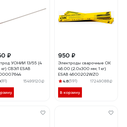
50 ₽
950 ₽
трод УОНИИ 13/55 (4
Электроды сварочные OK
6 кг) СВЭЛ ESAB
46.00 (2.0х300 мм; 1 кг)
00007644
ESAB 4600202WZ0
9
(81)
4.8
(591)
15499120
17249088
орзину
В корзину