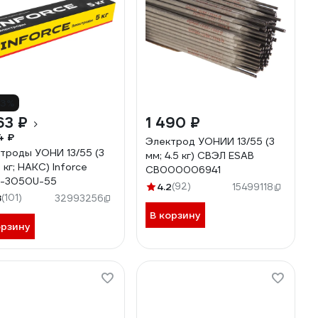
13%
63 ₽
1 490 ₽
4 ₽
Электрод УОНИИ 13/55 (3
троды УОНИ 13/55 (3
мм; 4.5 кг) СВЭЛ ESAB
 кг; НАКС) Inforce
СВ000006941
T-3050U-55
4.2
(92)
15499118
8
(101)
32993256
В корзину
орзину