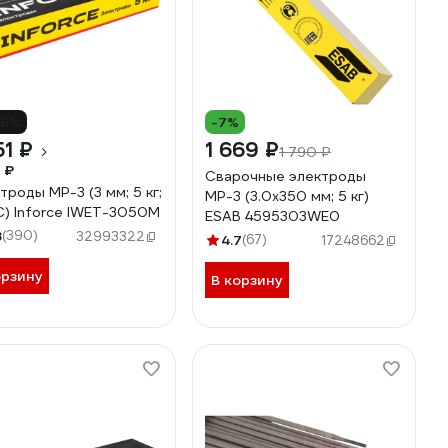
16%
-7%
51 ₽
1 669 ₽
1 790 ₽
 ₽
Сварочные электроды
троды МР-3 (3 мм; 5 кг;
МР-3 (3.0x350 мм; 5 кг)
) Inforce IWET-3050M
ESAB 4595303WE0
8
(390)
32993322
4.7
(67)
17248662
орзину
В корзину