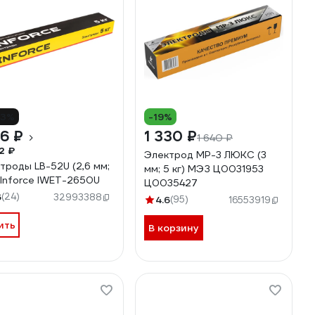
13%
-19%
16 ₽
1 330 ₽
1 640 ₽
2 ₽
Электрод МР-3 ЛЮКС (3
троды LB-52U (2,6 мм;
мм; 5 кг) МЭЗ Ц0031953
) Inforce IWET-2650U
Ц0035427
6
(24)
32993388
4.6
(95)
16553919
ить
В корзину