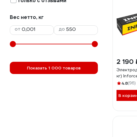
Только с отзывами
Вес нетто, кг
от
до
2 190 
Показать 1 000 товаров
Электрод
кг) Info
4.8
(96)
В корзи