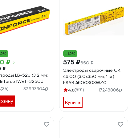
12%
-12%
10 ₽
575 ₽
650 ₽
0 ₽
Электроды сварочные OK
троды LB-52U (3,2 мм;
46.00 (3.0х350 мм; 1 кг)
) Inforce IWET-3250U
ESAB 4600303WZ0
6
(24)
32993304
4.8
(591)
17248806
орзину
Купить