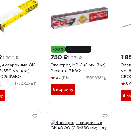
-30%
до -37%
₽
750 ₽
1 8
2 300 ₽
1 071 ₽
ды сварочные OK
Электрод МР-3 (3 мм; 3 кг)
Элек
5х350 мм; 4 кг)
Ресанта 71/6/21
мм; 
00253WB0
СВ0
4.2
(1114)
15596381
)
3.
17248434
В корзину
ну
В к