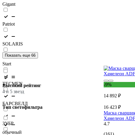
Gigant
Patriot
SOLARIS
Показать еще 66
Start
TECMEN
-9%
Высокий рейтинг
4 и 5 звезд
14 892 ₽
БАРСВЕЛД
16 423 ₽
Тип светофильтра
Маска сварщ
Хамелеон ADF
ЗУБР
4.7
обычный
(161)