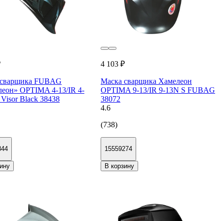
₽
4 103 ₽
 сварщика FUBAG
Маска сварщика Хамелеон
еон» OPTIMA 4-13/IR 4-
OPTIMA 9-13/IR 9-13N S FUBAG
Visor Black 38438
38072
4.6
(738)
844
15559274
ину
В корзину