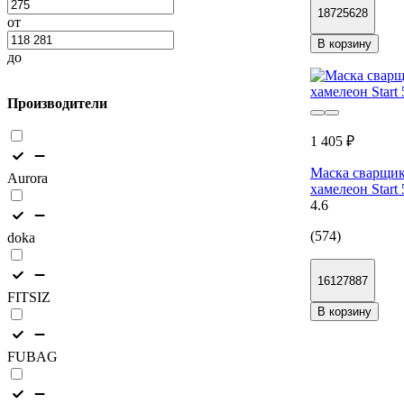
18725628
от
В корзину
до
Производители
1 405 ₽
Маска сварщи
Aurora
хамелеон Star
4.6
(574)
doka
16127887
FITSIZ
В корзину
FUBAG