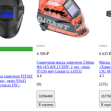
4 590 ₽
6 635 
Сварочная маска хамелеон Ultima
Маска
Ф6 (4/5-8/9-13 DIN; 2 дат.; окно
«Хамел
97х50 мм) Gigant G-110511
13G M 
4.4
4.5
ка хамелеон FITSIZ
дат., окно 93x43
(9)
(235)
 стекло FSC-
31056468
15775
В корзину
В корз