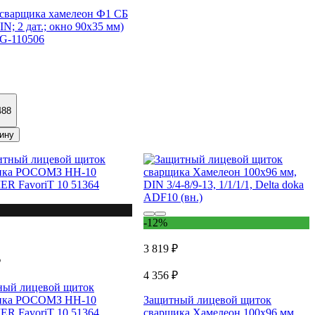
₽
сварщика хамелеон Ф1 СБ
IN; 2 дат.; окно 90х35 мм)
 G-110506
488
ину
-12%
3 819 ₽
₽
4 356 ₽
ный лицевой щиток
ика РОСОМЗ НН-10
Защитный лицевой щиток
R FavoriT 10 51364
сварщика Хамелеон 100х96 мм,