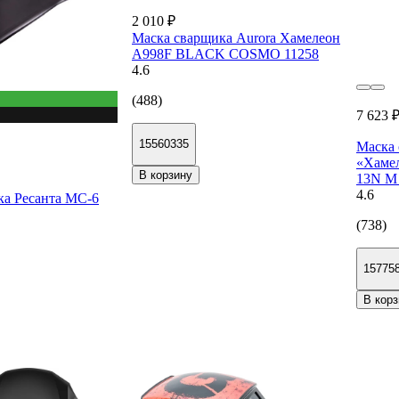
2 010 ₽
Маска сварщика Aurora Хамелеон
A998F BLACK COSMO 11258
4.6
(488)
7 623 
15560335
Маска
«Хамел
В корзину
13N M 
4.6
ка Ресанта МС-6
(738)
15775
В корз