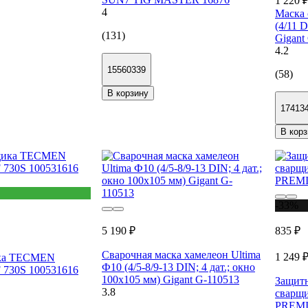
1 220 
4
Маска 
(4/11 D
(131)
Gigant
4.2
15560339
(58)
В корзину
17413
В корз
-33%
5 190 ₽
835 ₽
Сварочная маска хамелеон Ultima
1 249 
ика TECMEN
Ф10 (4/5-8/9-13 DIN; 4 дат.; окно
 730S 100531616
100х105 мм) Gigant G-110513
Защит
3.8
сварщ
PREMIE