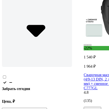
-22%
1 540 ₽
1 964 ₽
Сварочная мас
(4/9-13 DIN, 2 
мм) + сменное
С777GL
Забрать сегодня
4.8
(135)
Цена, ₽