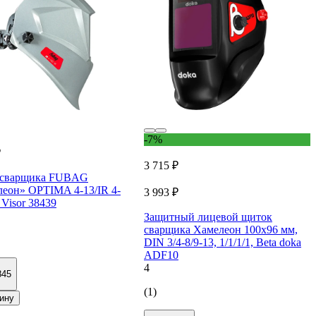
-7%
₽
3 715 ₽
 сварщика FUBAG
еон» OPTIMA 4-13/IR 4-
3 993 ₽
Visor 38439
Защитный лицевой щиток
сварщика Хамелеон 100х96 мм,
DIN 3/4-8/9-13, 1/1/1/1, Beta doka
ADF10
4
845
(1)
ину