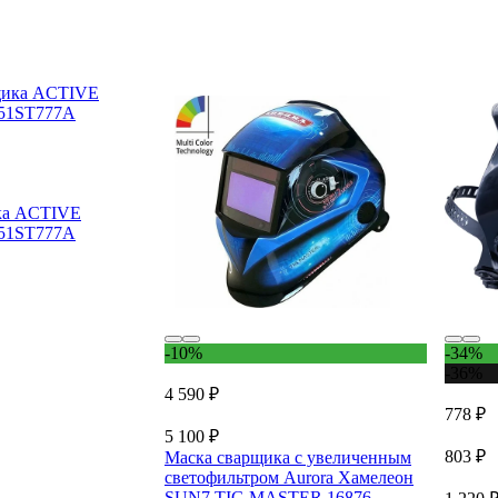
ка ACTIVE
t 51ST777A
-10%
-34%
-36%
4 590 ₽
778 ₽
5 100 ₽
803 ₽
Маска сварщика с увеличенным
светофильтром Aurora Хамелеон
SUN7 TIG MASTER 16876