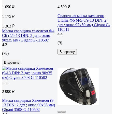
1 090 ₽
4 590 ₽
Сварочная маска хамелеон
1 175 ₽
Ultima Ф6 (4/5-8/9-13 DIN; 2
дат.; окно 97х50 мм) Gigant G-
1 363 ₽
110511
Маска сварщика хамелеон Ф4
4.4
СБ (4/9-13 DIN; 2 дат.; окно
90х35 мм) Gigant G-110507
(9)
4.2
В корзину
(78)
В корзину
2 990 ₽
Маска сварщика Хамелеон (9-
13 DIN; 2 дат.; окно 90х35 мм)
Gigant 350S G-110502