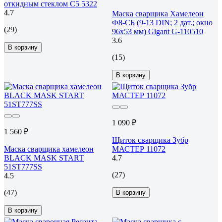
откидным стеклом С5 5322
4.7
Маска сварщика Хамелеон
Ф8-СБ (9-13 DIN; 2 дат.; окно
(29)
96х53 мм) Gigant G-110510
3.6
В корзину
(15)
В корзину
1 090 ₽
1 560 ₽
Щиток сварщика Зубр
Маска сварщика хамелеон
МАСТЕР 11072
BLACK MASK START
4.7
51ST777SS
(27)
4.5
(47)
В корзину
В корзину