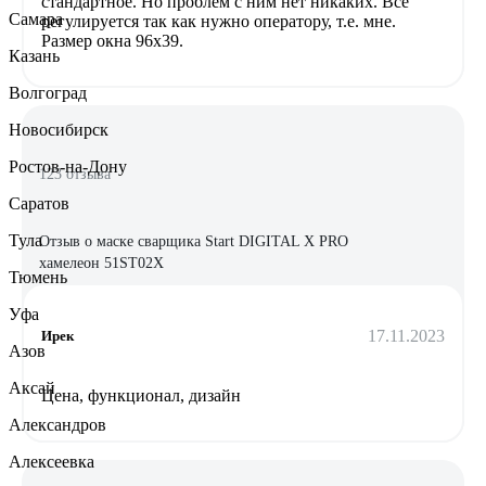
стандартное. Но проблем с ним нет никаких. Все
Самара
регулируется так как нужно оператору, т.е. мне.
Размер окна 96х39.
Казань
Волгоград
Новосибирск
Ростов-на-Дону
123 отзыва
Саратов
Тула
Отзыв о маске сварщика Start DIGITAL X PRO
хамелеон 51ST02X
Тюмень
Уфа
17.11.2023
Ирек
Азов
Аксай
Цена, функционал, дизайн
Александров
Алексеевка