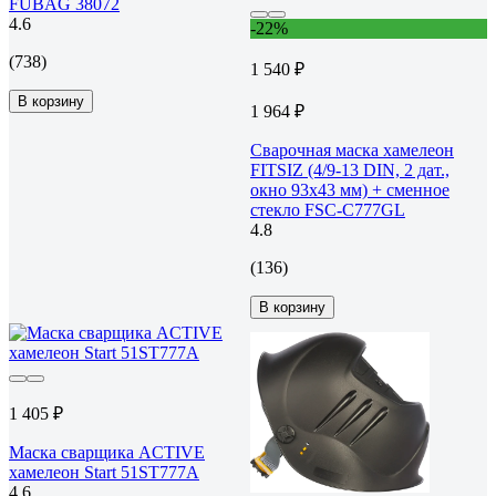
FUBAG 38072
4.6
-22%
(738)
1 540 ₽
В корзину
1 964 ₽
Сварочная маска хамелеон
FITSIZ (4/9-13 DIN, 2 дат.,
окно 93x43 мм) + сменное
стекло FSC-С777GL
4.8
(136)
В корзину
1 405 ₽
Маска сварщика ACTIVE
хамелеон Start 51ST777A
4.6