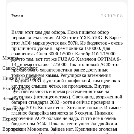
23.10.2018
Роман
Взяли этот хам для обзора. Пока пишется обзор
первые впечатления. АСФ стоит YXE-510G. В Барсе
этот АСФ маркируется как 507й. Из бюджеток - очень
приличного уровня - время оклика 1/30000. Для
сравнения - Спец 300й 1/5000. Калибр 11й 1/15000.
Москва
Да что там, вот тот же FUBAG Хамелеон OPTIMA 9-
13 - время отклика 1/25000. Так что новый АСФ это
Санкт-Петербург
прежде всего характеристики ранее доступные
только премиум хамам. Регулировка затемнения
Нижний Новгород
снаружи 9-13 с функцией шлифовки 4, там щелчок в
крутилке слышен чётко, не промажешь. Внутри
Екатеринбург
чувствительность и время растемнения тоже на
крутилках (потенцеометрах). Светодиод рязряженной
Челябинск
батареи стандарта 2032 - хотя я сейчас проверил и
2025 и 2016. Контакт есть. Хотя они тоньше. И самое
Краснодар
главное батарейка меняется за 5 секунд. Никаких
курочений АСФ больше не надо. И это все в очень
Пермь
бюджетном АСФ. Пока на тесте ушло 2кг двойки и
Воронеж
тройки Монолита. Зайцев нет. Крепление оголовья