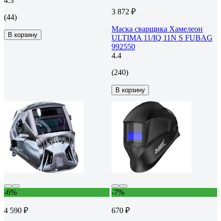
4.3
3 872 ₽
(44)
Маска сварщика Хамелеон
В корзину
ULTIMA 11/IQ 11N S FUBAG
992550
4.4
(240)
В корзину
-6%
-7%
4 590 ₽
670 ₽