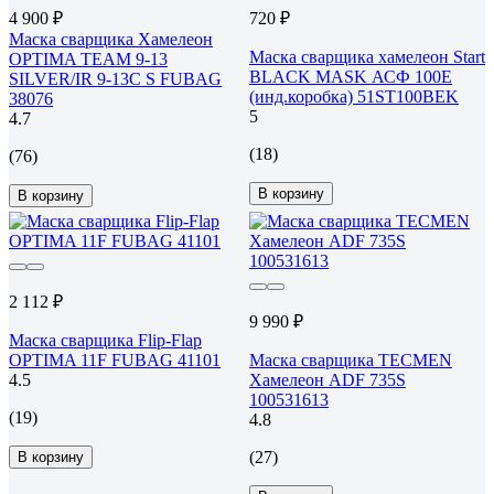
4 900 ₽
720 ₽
Маска сварщика Хамелеон
Маска сварщика хамелеон Start
OPTIMA TEAM 9-13
BLACK MASK АСФ 100E
SILVER/IR 9-13C S FUBAG
(инд.коробка) 51ST100BEK
38076
5
4.7
(18)
(76)
В корзину
В корзину
2 112 ₽
9 990 ₽
Маска сварщика Flip-Flap
OPTIMA 11F FUBAG 41101
Маска сварщика TECMEN
4.5
Хамелеон ADF 735S
100531613
(19)
4.8
(27)
В корзину