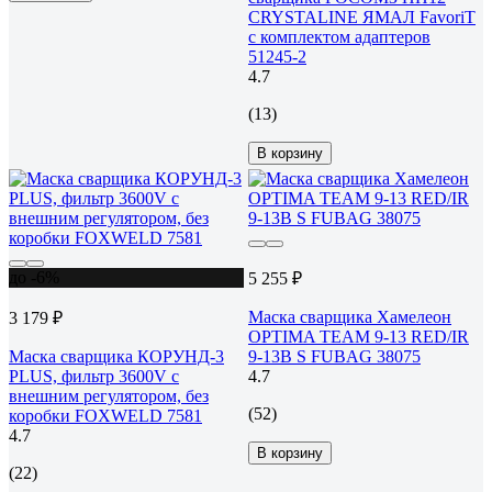
CRYSTALINE ЯМАЛ FavoriT
с комплектом адаптеров
51245-2
4.7
(13)
В корзину
до -6%
5 255 ₽
Маска сварщика Хамелеон
3 179 ₽
OPTIMA TEAM 9-13 RED/IR
Маска сварщика КОРУНД-3
9-13B S FUBAG 38075
PLUS, фильтр 3600V с
4.7
внешним регулятором, без
(52)
коробки FOXWELD 7581
4.7
В корзину
(22)