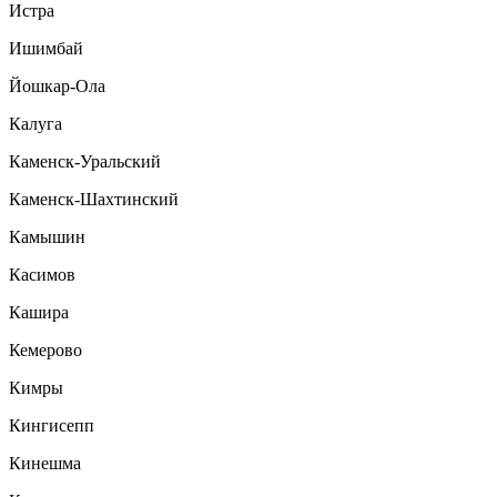
Истра
Ишимбай
Йошкар-Ола
Калуга
Каменск-Уральский
Каменск-Шахтинский
Камышин
Касимов
Кашира
Кемерово
Кимры
Кингисепп
Кинешма