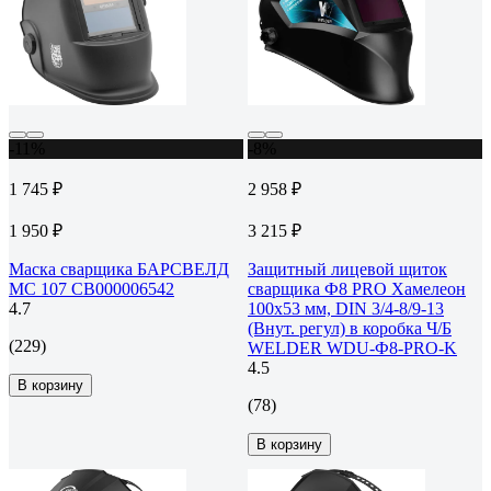
-11%
-8%
1 745 ₽
2 958 ₽
1 950 ₽
3 215 ₽
Маска сварщика БАРСВЕЛД
Защитный лицевой щиток
МС 107 СВ000006542
сварщика Ф8 PRO Хамелеон
4.7
100x53 мм, DIN 3/4-8/9-13
(Внут. регул) в коробка Ч/Б
(229)
WELDER WDU-Ф8-PRO-K
4.5
В корзину
(78)
В корзину