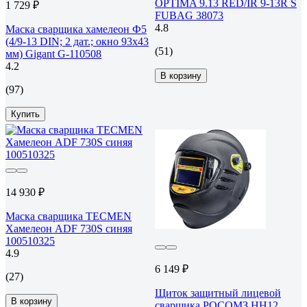
OPTIMA 9.13 RED/IR 9-13R S
1 729 ₽
FUBAG 38073
4.8
Маска сварщика хамелеон Ф5
(4/9-13 DIN; 2 дат.; окно 93х43
(51)
мм) Gigant G-110508
4.2
В корзину
(97)
Купить
14 930 ₽
Маска сварщика TECMEN
Хамелеон ADF 730S синяя
100510325
4.9
6 149 ₽
(27)
Щиток защитный лицевой
В корзину
сварщика РОСОМЗ НН12