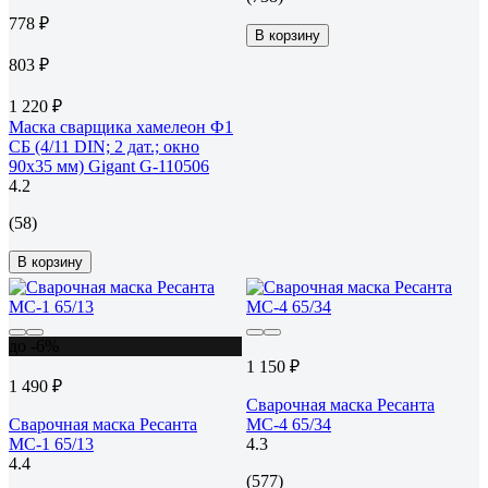
778 ₽
В корзину
803 ₽
1 220 ₽
Маска сварщика хамелеон Ф1
СБ (4/11 DIN; 2 дат.; окно
90х35 мм) Gigant G-110506
4.2
(58)
В корзину
до -6%
1 150 ₽
1 490 ₽
Сварочная маска Ресанта
Сварочная маска Ресанта
МС-4 65/34
МС-1 65/13
4.3
4.4
(577)