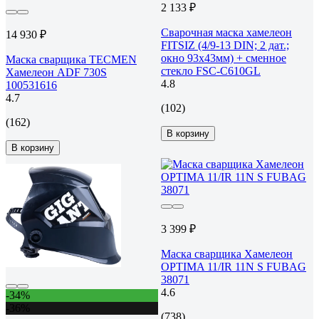
2 133 ₽
Сварочная маска хамелеон
14 930 ₽
FITSIZ (4/9-13 DIN; 2 дат.;
окно 93x43мм) + сменное
Маска сварщика TECMEN
стекло FSC-С610GL
Хамелеон ADF 730S
4.8
100531616
4.7
(102)
(162)
В корзину
В корзину
3 399 ₽
Маска сварщика Хамелеон
OPTIMA 11/IR 11N S FUBAG
38071
4.6
-34%
-36%
(738)