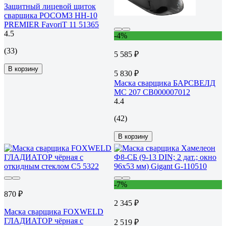
Защитный лицевой щиток
сварщика РОСОМЗ НН-10
PREMIER FavoriT 11 51365
4.5
-4%
(33)
5 585 ₽
В корзину
5 830 ₽
Маска сварщика БАРСВЕЛД
МС 207 СВ000007012
4.4
(42)
В корзину
-7%
870 ₽
2 345 ₽
Маска сварщика FOXWELD
ГЛАДИАТОР чёрная с
2 519 ₽