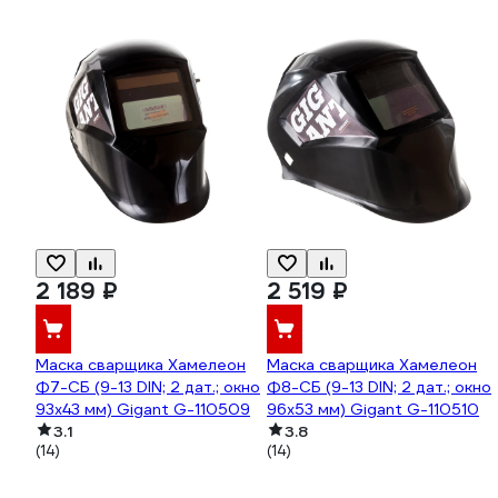
2 189 ₽
2 519 ₽
Маска сварщика Хамелеон
Маска сварщика Хамелеон
Ф7-СБ (9-13 DIN; 2 дат.; окно
Ф8-СБ (9-13 DIN; 2 дат.; окно
93х43 мм) Gigant G-110509
96х53 мм) Gigant G-110510
3.1
3.8
(14)
(14)