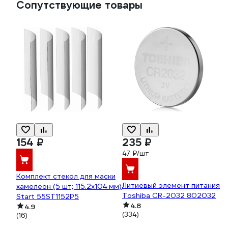
Сопутствующие товары
154 ₽
235 ₽
47 ₽/шт
Комплект стекол для маски
Литиевый элемент питания
хамелеон (5 шт; 115.2x104 мм)
Toshiba CR-2032 802032
Start 55ST1152P5
4.8
4.9
(334)
(16)