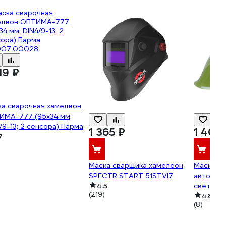
19 ₽
ка сварочная хамелеон
ИМА-777 (95x34 мм;
/9-13; 2 сенсора) Парма
1 365 ₽
1 400
007.00028
7
Маска сварщика хамелеон
Маска св
SPECTR START 51STVI7
автомат
4.5
светофи
(219)
PRO (DIN
4.8
(8)
Ф5