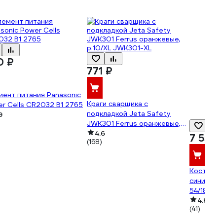
0 ₽
771 ₽
ент питания Panasonic
Краги сварщика с
r Cells CR2032 B1 2765
подкладкой Jeta Safety
9
JWK301 Ferrus оранжевые,
р.10/XL JWK301-XL
4.6
7 557 
(168)
Костюм о
синий/кр
54/182-1
4.8
(41)