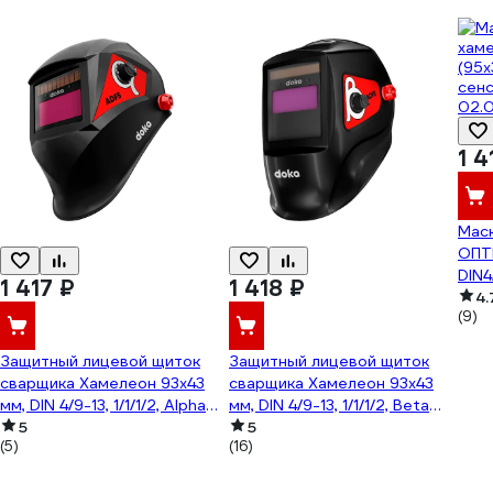
1 4
Мас
ОПТ
DIN4
1 417 ₽
1 418 ₽
02.
4.
(9)
Защитный лицевой щиток
Защитный лицевой щиток
сварщика Хамелеон 93x43
сварщика Хамелеон 93x43
мм, DIN 4/9-13, 1/1/1/2, Alpha
мм, DIN 4/9-13, 1/1/1/2, Beta
doka ADF5
5
doka ADF5
5
(5)
(16)