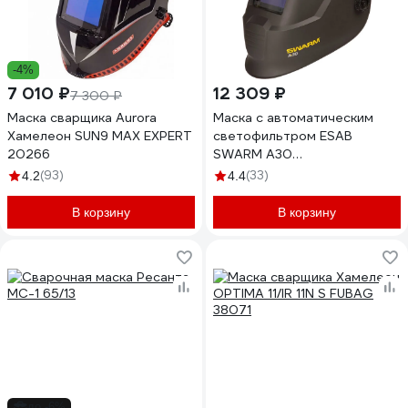
-4%
7 010 ₽
12 309 ₽
7 300 ₽
Маска сварщика Aurora
Маска с автоматическим
Хамелеон SUN9 MAX EXPERT
светофильтром ESAB
20266
SWARM A30
0700102044RUS
(93)
(33)
4.2
4.4
В корзину
В корзину
до -6%