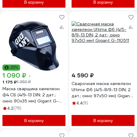
В корзину
В корзину
-20%
1 090 ₽
4 590 ₽
1 175 ₽
1 363 ₽
Сварочная маска хамелеон
Маска сварщика хамелеон
Ultima Ф6 (4/5-8/9-13 DIN; 2
Ф4 СБ (4/9-13 DIN; 2 дат.;
дат.; окно 97х50 мм) Gigant
окно 90х35 мм) Gigant G-
G-110511
(9)
4.4
110507
(78)
4.2
В корзину
В корзину