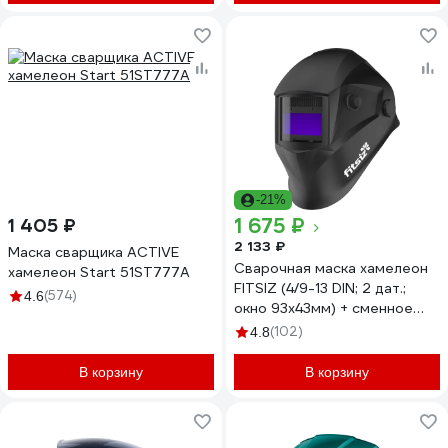
-21%
1 675 ₽
1 405 ₽
2 133 ₽
Маска сварщика ACTIVE
Сварочная маска хамелеон
хамелеон Start 51ST777A
FITSIZ (4/9-13 DIN; 2 дат.;
(574)
4.6
окно 93x43мм) + сменное
стекло FSC-С610GL
(102)
4.8
В корзину
В корзину