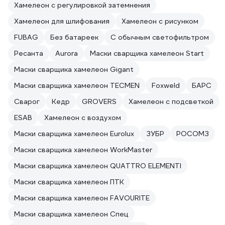
Хамелеон с регулировкой затемнения
Хамелеон для шлифования
Хамелеон с рисунком
FUBAG
Без батареек
С обычным светофильтром
Ресанта
Aurora
Маски сварщика хамелеон Start
Маски сварщика хамелеон Gigant
Маски сварщика хамелеон TECMEN
Foxweld
БАРС
Сварог
Кедр
GROVERS
Хамелеон с подсветкой
ESAB
Хамелеон с воздухом
Маски сварщика хамелеон Eurolux
ЗУБР
РОСОМЗ
Маски сварщика хамелеон WorkMaster
Маски сварщика хамелеон QUATTRO ELEMENTI
Маски сварщика хамелеон ПТК
Маски сварщика хамелеон FAVOURITE
Маски сварщика хамелеон Спец