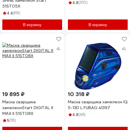
SHINE хамелеон Start
(310)
4.8
51ST05X
(69)
4.4
В корзину
В корзину
19 895 ₽
10 318 ₽
Маска сварщика
Маска сварщика хамелеон IQ
хамелеонStart DIGITAL X
5-13D L FUBAG 41397
MAX II 51ST08X
(46)
4.8
(18)
5