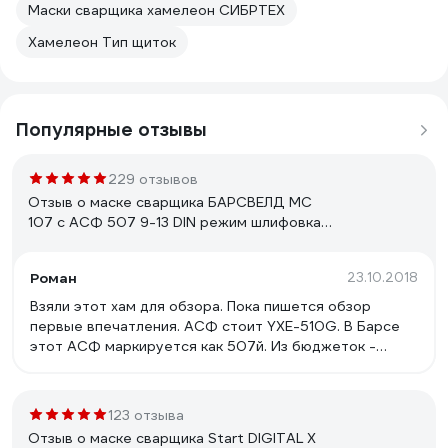
Маски сварщика хамелеон СИБРТЕХ
Хамелеон Тип щиток
Популярные отзывы
229 отзывов
Отзыв о маске сварщика БАРСВЕЛД МС
107 с АСФ 507 9-13 DIN режим шлифовка
СВ000006542
Роман
23.10.2018
Взяли этот хам для обзора. Пока пишется обзор
первые впечатления. АСФ стоит YXE-510G. В Барсе
этот АСФ маркируется как 507й. Из бюджеток -
очень приличного уровня - время оклика 1/30000.
Для сравнения - Спец 300й 1/5000. Калибр 11й
1/15000. Да что там, вот тот же FUBAG Хамелеон
123 отзыва
OPTIMA 9-13 - время отклика 1/25000. Так что новый
Отзыв о маске сварщика Start DIGITAL X
АСФ это прежде всего характеристики ранее