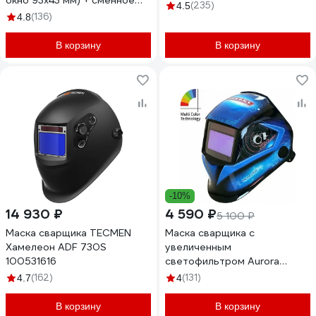
окно 93x43 мм) + сменное
(235)
4.5
стекло FSC-С777GL
(136)
4.8
В корзину
В корзину
-10%
14 930 ₽
4 590 ₽
5 100 ₽
Маска сварщика TECMEN
Маска сварщика с
Хамелеон ADF 730S
увеличенным
100531616
светофильтром Aurora
Хамелеон SUN7 TIG MASTER
(162)
(131)
4.7
4
16876
В корзину
В корзину