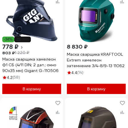
-34%
-36%
778 ₽
8 830 ₽
803 ₽
1 220 ₽
Маска сварщика KRAFTOOL
Маска сварщика хамелеон
Extrem хамелеон
Ф1 СБ (4/11 DIN; 2 дат.; окно
затемнение 3/4-8/9-13 11062
90х35 мм) Gigant G-110506
(14)
4.4
(58)
4.2
В корзину
В корзину