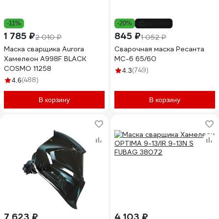
-11%
-20%
до -28%
1 785 ₽
845 ₽
2 010 ₽
1 052 ₽
Маска сварщика Aurora
Сварочная маска Ресанта
Хамелеон A998F BLACK
МС-6 65/60
COSMO 11258
(749)
4.3
(488)
4.6
В корзину
В корзину
7 623 ₽
4 103 ₽