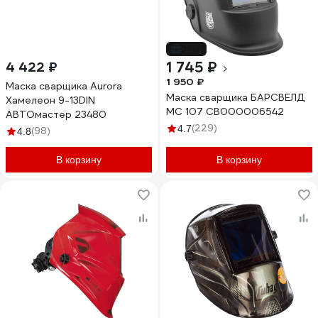
-11%
1 745 ₽
4 422 ₽
1 950 ₽
Маска сварщика Aurora
Маска сварщика БАРСВЕЛД
Хамелеон 9-13DIN
МС 107 СВ000006542
АВТОмастер 23480
(229)
4.7
(98)
4.8
В корзину
В корзину