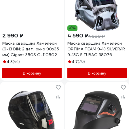
-6%
2 990 ₽
4 590 ₽
4 900 ₽
Маска сварщика Хамелеон
Маска сварщика Хамелеон
(9-13 DIN; 2 дат.; окно 90х35
OPTIMA TEAM 9-13 SILVER/IR
мм) Gigant 350S G-110502
9-13C S FUBAG 38076
(44)
(76)
4.3
4.7
В корзину
В корзину