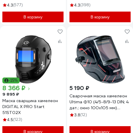
(577)
(398)
4.3
4.3
В корзину
В корзину
-15%
8 366 ₽
5 190 ₽
9 895 ₽
Сварочная маска хамелеон
Маска сварщика хамелеон
Ultima Ф10 (4/5-8/9-13 DIN; 4
DIGITAL X PRO Start
дат.; окно 100х105 мм)
51ST02X
Gigant G-110513
(12)
3.8
(123)
4.5
В корзину
В корзину