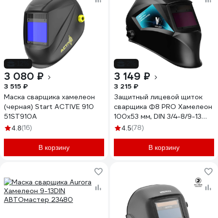
-12%
-2%
3 080 ₽
3 149 ₽
3 515 ₽
3 215 ₽
Маска сварщика хамелеон
Защитный лицевой щиток
(черная) Start ACTIVE 910
сварщика Ф8 PRO Хамелеон
51ST910A
100x53 мм, DIN 3/4-8/9-13
(Внут. регул) в коробка Ч/Б
(16)
(78)
4.8
4.5
WELDER WDU-Ф8-PRO-K
В корзину
В корзину