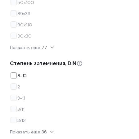
50x100
89х39
90х110
90х30
Показать еще 77
Степень затемнения, DIN
8-12
2
3-11
3/11
3/12
Показать еще 36