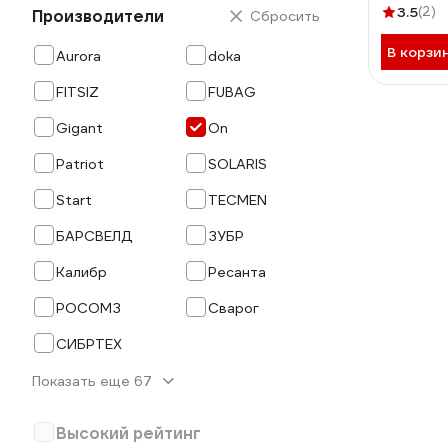
3.5
(2)
Производители
Сбросить
В корзи
Aurora
doka
FITSIZ
FUBAG
Gigant
On
Patriot
SOLARIS
Start
TECMEN
БАРСВЕЛД
ЗУБР
Калибр
Ресанта
РОСОМЗ
Сварог
СИБРТЕХ
Показать еще 67
Высокий рейтинг