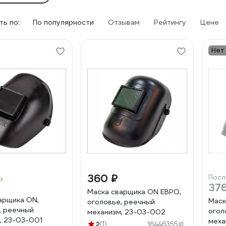
ь по:
По популярности
Отзывам
Рейтингу
Цене
Нет
360 ₽
Посл
376
Маска сварщика ON ЕВРО,
арщика ON,
Маск
оголовье, реечный
, реечный
огол
механизм, 23-03-002
, 23-03-001
меха
2
(1)
16446355