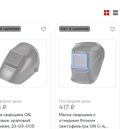
 в наличии
Нет в наличии
едняя цена
Последняя цена
 ₽
417 ₽
а сварщика ON,
Маска сварщика с
овье, храповый
откидным блоком
низм, 23-03-005
светофильтра ON С-4,