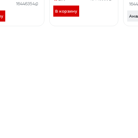
16446354
164
В корзину
ну
Ана