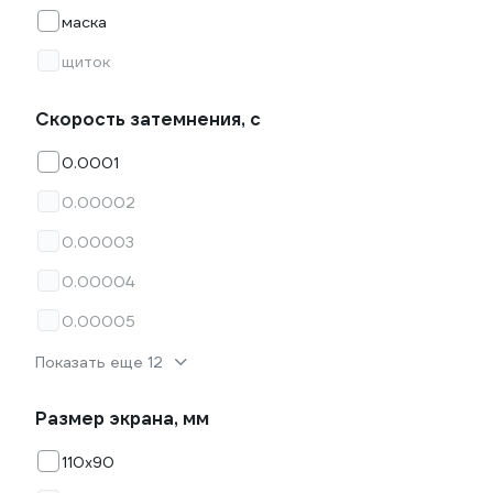
маска
щиток
Скорость затемнения, с
0.0001
0.00002
0.00003
0.00004
0.00005
Показать еще 12
Размер экрана, мм
110х90