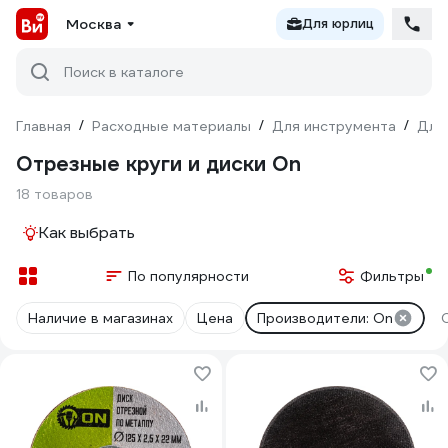
Москва
Для юрлиц
Поиск в каталоге
Главная
/
Расходные материалы
/
Для инструмента
/
Для
Отрезные круги и диски On
18 товаров
Как выбрать
По популярности
Фильтры
Наличие в магазинах
Цена
Производители: On