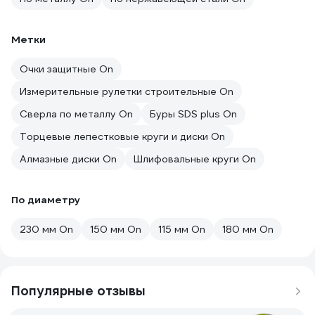
Метки
Очки защитные On
Измерительные рулетки строительные On
Сверла по металлу On
Буры SDS plus On
Торцевые лепестковые круги и диски On
Алмазные диски On
Шлифовальные круги On
По диаметру
230 мм On
150 мм On
115 мм On
180 мм On
Популярные отзывы