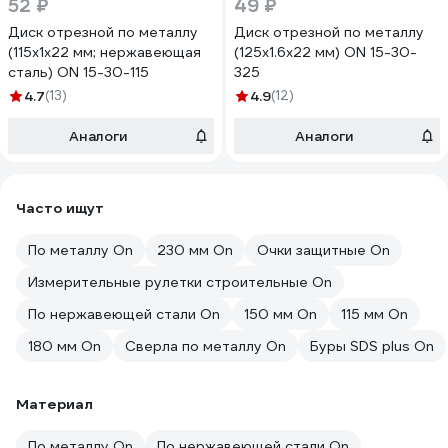
52 ₽
49 ₽
Диск отрезной по металлу
Диск отрезной по металлу
(115х1х22 мм; нержавеющая
(125х1.6х22 мм) ON 15-30-
сталь) ON 15-30-115
325
4.7
(13)
4.9
(12)
Аналоги
Аналоги
Часто ищут
По металлу On
230 мм On
Очки защитные On
Измерительные рулетки строительные On
По нержавеющей стали On
150 мм On
115 мм On
180 мм On
Сверла по металлу On
Буры SDS plus On
Материал
По металлу On
По нержавеющей стали On