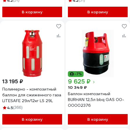
4.2
(51)
4.2
(51)
RSV24.5RED
В корзину
В корзину
-7%
9 625 ₽
13 195 ₽
10 349 ₽
Полимерно - композитный
Баллон композитный
баллон для сжиженного газа
BURHAN 12,5л bbq GAS 00-
LITESAFE 29л/12кг LS 29L
00002376
4.5
(366)
В корзину
В корзину