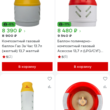
-6%
-11%
8 390 ₽
8 480 ₽
8 900 ₽
9 540 ₽
Композитный газовый
Баллон полимерно-
баллон Газ За Час 13.7л
композитный газовый
(желтый) 13,7 желтый
Aceccse 13,7 л (LPG/СУГ)
Composite ACE13.7RW
5
(2)
5
(6)
В корзину
В корзину