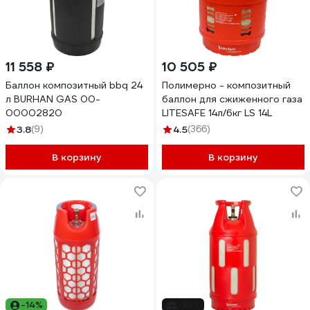
11 558 ₽
10 505 ₽
Баллон композитный bbq 24
Полимерно - композитный
л BURHAN GAS 00-
баллон для сжиженного газа
00002820
LITESAFE 14л/6кг LS 14L
3.8
(9)
4.5
(366)
В корзину
В корзину
-14%
-10%