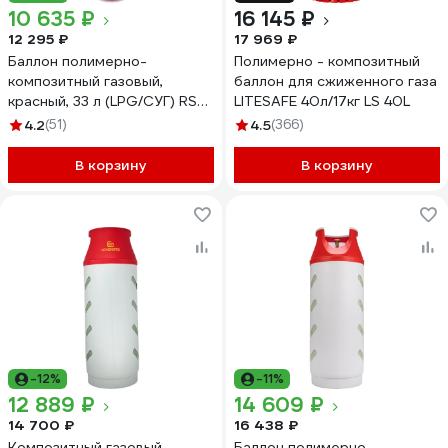
10 635 ₽
16 145 ₽
12 295 ₽
17 969 ₽
Баллон полимерно-
Полимерно - композитный
композитный газовый,
баллон для сжиженного газа
красный, 33 л (LPG/СУГ) RSV
LITESAFE 40л/17кг LS 40L
COMPOSITE RSV33RED
4.2
(51)
4.5
(366)
В корзину
В корзину
-12%
-11%
12 889 ₽
14 609 ₽
14 700 ₽
16 438 ₽
Композитный газовый
Баллон полимерно-