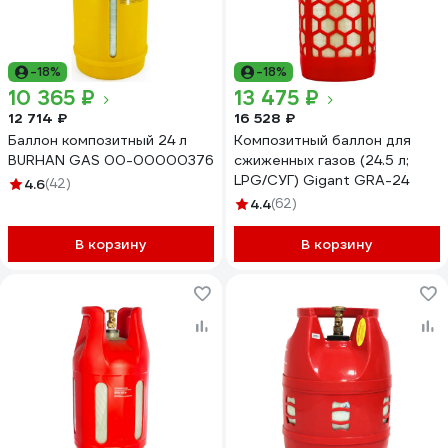
-18%
-18%
10 365 ₽
13 475 ₽
12 714 ₽
16 528 ₽
Баллон композитный 24 л
Композитный баллон для
BURHAN GAS 00-00000376
сжиженных газов (24.5 л;
LPG/СУГ) Gigant GRA-24
4.6
(42)
4.4
(62)
В корзину
В корзину