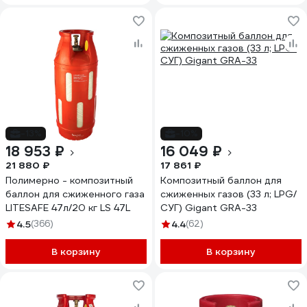
-13%
-10%
18 953 ₽
16 049 ₽
21 880 ₽
17 861 ₽
Полимерно - композитный
Композитный баллон для
баллон для сжиженного газа
сжиженных газов (33 л; LPG/
LITESAFE 47л/20 кг LS 47L
СУГ) Gigant GRA-33
4.5
(366)
4.4
(62)
В корзину
В корзину