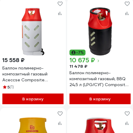
-7%
10 675 ₽
15 558 ₽
11 478 ₽
Баллон полимерно-
Баллон полимерно-
композитный газовый
композитный газовый, BBQ
Aceccse Composite
24,5 л (LPG/СУГ) Composite
ACE35.5RW 35,5 л (LPG/СУГ)
5
(1)
Aceccse ACE24.5BBQ
В корзину
В корзину