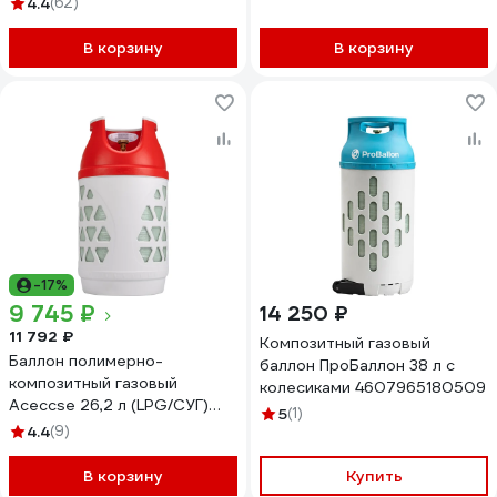
4.4
(62)
В корзину
В корзину
-17%
9 745 ₽
14 250 ₽
11 792 ₽
Композитный газовый
Баллон полимерно-
баллон ПроБаллон 38 л с
композитный газовый
колесиками 4607965180509
Aceccse 26,2 л (LPG/СУГ)
5
(1)
Composite ACE26.2RW
4.4
(9)
В корзину
Купить