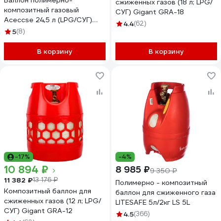
Баллон полимерно-
сжиженных газов (18 л; LPG/
композитный газовый
СУГ) Gigant GRA-18
Aceccse 24,5 л (LPG/СУГ)
4.4
(62)
Composite ACE24.5RW
5
(8)
В корзину
В корзину
-17%
-4%
10 894 ₽
8 985 ₽
9 350 ₽
11 382 ₽
13 176 ₽
Полимерно - композитный
Композитный баллон для
баллон для сжиженного газа
сжиженных газов (12 л; LPG/
LITESAFE 5л/2кг LS 5L
СУГ) Gigant GRA-12
4.5
(366)