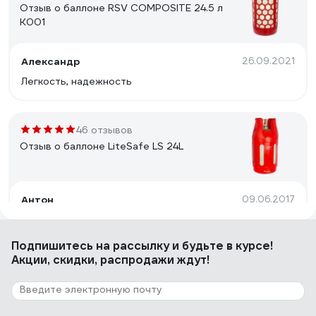
Отзыв о баллоне RSV COMPOSITE 24.5 л
К001
Александр
26.09.2021
Легкость, надежность
46 отзывов
Отзыв о баллоне LiteSafe LS 24L
Антон
09.06.2017
Легкий
Подпишитесь
на рассылку
и будьте в курсе!
Акции, скидки, распродажи ждут!
102 отзыва
Отзыв о баллоне Hexagon Ragasco LPG
33,5 л, полимерно-
композит.,взрывобезопасный