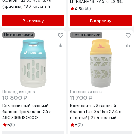
баллон Газ За Час 13.7л
LITESAFE 18л/7,5 кг LS 18L
(красный) 13,7 красный
4.5
(366)
В корзину
В корзину
Нет в наличии
Нет в наличии
Последняя цена
Последняя цена
10 800 ₽
11 700 ₽
Композитный газовый
Композитный газовый
баллон ПроБаллон 24 л
баллон Газ За Час 27.4 л
4607965180400
(желтый) 27,4 желтый
5
(6)
5
(2)