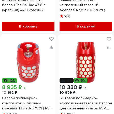
баллон Газ За Час 47.8 л
композитный газовый
(красный) 47,8 красный
Aceccse 47,8 л (LPG/СУГ)
Composite ACE47.8RW
5
(3)
В корзину
В корзину
-12%
-6%
-5%
8 935 ₽
10 330 ₽
10 192 ₽
10 959 ₽
Баллон полимерно-
Бытовой полимерно-
композитный газовый,
композитный газовый баллон
красный, 18 л (LPG/СУГ) RSV
для сжиженных газов RSV
COMPOSITE RSV18RED
COMPOSITE 24,5 л К001