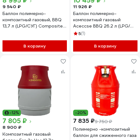
8 995 ₽
10 459 ₽
9 540 ₽
11 926 ₽
Баллон полимерно-
Баллон полимерно-
композитный газовый, BBQ
композитный газовый
13,7 л (LPG/СУГ) Composite
Aceccse BBQ 26.2 л (LPG/
Aceccse ACE13.7BBQ
СУГ) Composite
5
(1)
ACE26.2BBQ
В корзину
В корзину
-12%
-20%
7 805 ₽
7 835 ₽
9 750 ₽
8 900 ₽
Полимерно -композитный
Композитный газовый
баллон для сжиженного газа