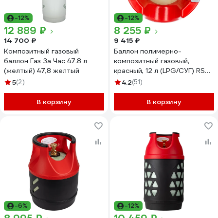
-12%
-12%
12 889 ₽
8 255 ₽
14 700 ₽
9 415 ₽
Композитный газовый
Баллон полимерно-
баллон Газ За Час 47.8 л
композитный газовый,
(желтый) 47,8 желтый
красный, 12 л (LPG/СУГ) RSV
COMPOSITE RSV12RED
5
(2)
4.2
(51)
В корзину
В корзину
-6%
-12%