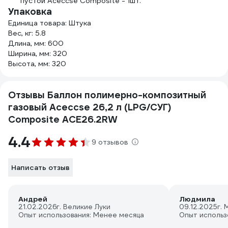
пустой Aceccse Composite - 1шт.
Упаковка
Единица товара: Штука
Вес, кг: 5.8
Длина, мм: 600
Ширина, мм: 320
Высота, мм: 320
Отзывы Баллон полимерно-композитный
газовый Aceccse 26,2 л (LPG/СУГ)
Composite ACE26.2RW
4.4
9 отзывов
Написать отзыв
Андрей
Людмила
21.02.2026
г. Великие Луки
09.12.2025
г. 
Опыт использования: Менее месяца
Опыт использ