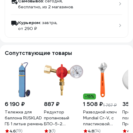
Самовывоз:
сегодня,
бесплатно
, из 2 магазинов
Курьером:
завтра,
от 290 ₽
Сопутствующие товары
-15%
6 190 ₽
887 ₽
1 508 ₽
35 
1 767 ₽
Тележка для
Редуктор
Разводной ключ
Прок
баллона RUSKLAD
пропановый
Mundial Cr-V, с
поли
ГБ 1 литые ремень
БПО-5-2
пластиковой
Проф
Промтехкомплект
рукояткой, 250
5477
4.6
(19)
3
(1)
4.8
(14)
4.