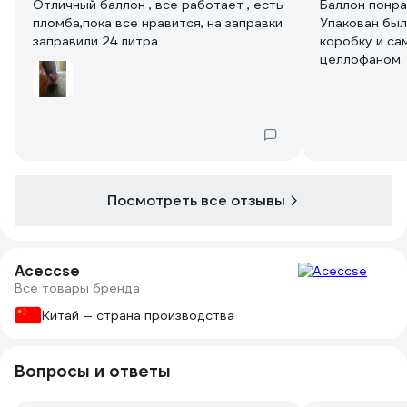
Отличный баллон , все работает , есть
Баллон понра
пломба,пока все нравится, на заправки
Упакован бы
заправили 24 литра
коробку и са
целлофаном. 
вначале на з
вентиль то с
баллоне, а э
держит и не 
этого баллон
баллон. Дома
подсоединила
Посмотреть все отзывы
выхода смеси
использовани
не тяжелый, 
главное что 
Aceccse
Все товары бренда
Китай — страна производства
Вопросы и ответы