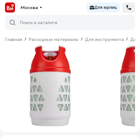
Москва
Для юрлиц
Поиск в каталоге
Главная
/
Расходные материалы
/
Для инструмента
/
Для