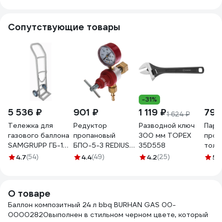
газов RSV
LS 2
COMPOSITE 24,5 л
Сопутствующие товары
К001 RSV24.5RED
-31%
5 536 ₽
901 ₽
1 119 ₽
798
1 624 ₽
Тележка для
Редуктор
Разводной ключ
Паро
газового баллона
пропановый
300 мм TOPEX
прок
SAMGRUPP ГБ-1
БПО-5-3 REDIUS
35D558
толщ
SAMP-078100001
012011
разм
4.7
(54)
4.4
(49)
4.2
(25)
5
(
300x
упак
Holz
О товаре
2.0
Баллон композитный 24 л bbq BURHAN GAS 00-
00002820выполнен в стильном черном цвете, который