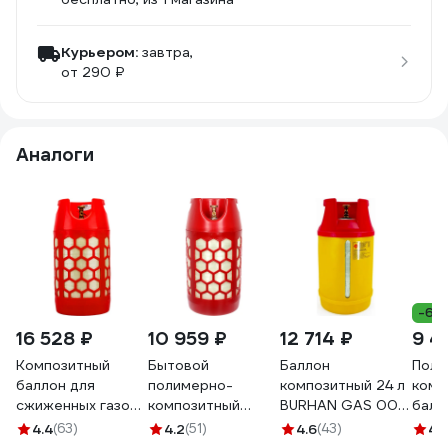
Курьером:
завтра,
от 290 ₽
Аналоги
-6%
16 528 ₽
10 959 ₽
12 714 ₽
9 4
Композитный
Бытовой
Баллон
Поли
баллон для
полимерно-
композитный 24 л
комп
сжиженных газов
композитный
BURHAN GAS 00-
балл
(24.5 л; LPG/СУГ)
газовый баллон
00000376
сжиж
4.4
(63)
4.2
(51)
4.6
(43)
4.
Gigant GRA-24
для сжиженных
LITE