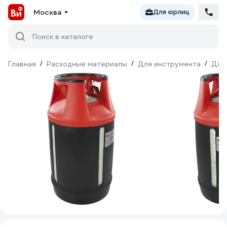
Москва
Для юрлиц
Поиск в каталоге
Главная
/
Расходные материалы
/
Для инструмента
/
Для