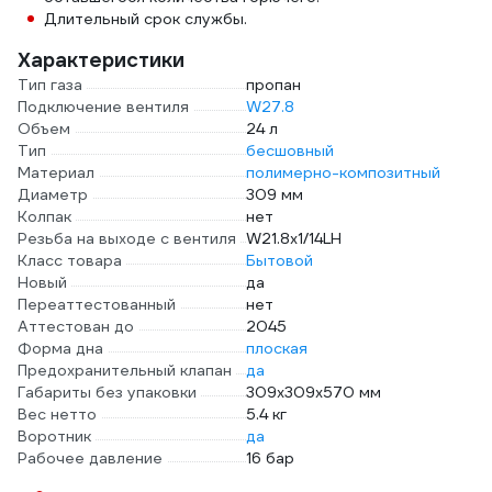
Длительный срок службы.
Характеристики
Тип газа
пропан
Подключение вентиля
W27.8
Объем
24 л
Тип
бесшовный
Материал
полимерно-композитный
Диаметр
309 мм
Колпак
нет
Резьба на выходе с вентиля
W21.8х1/14LH
Класс товара
Бытовой
Новый
да
Переаттестованный
нет
Аттестован до
2045
Форма дна
плоская
Предохранительный клапан
да
Габариты без упаковки
309х309х570 мм
Вес нетто
5.4 кг
Воротник
да
Рабочее давление
16 бар