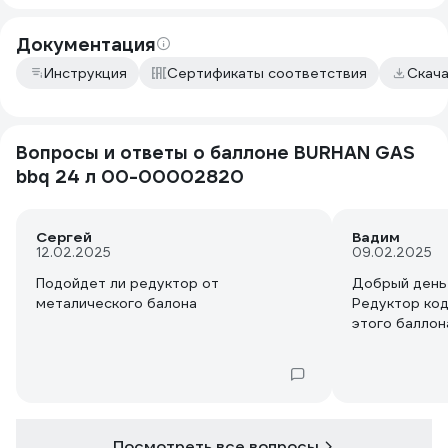
Документация
Инструкция
Сертификаты соответствия
Скач
Вопросы и ответы о баллоне BURHAN GAS
bbq 24 л 00-00002820
Сергей
Вадим
12.02.2025
09.02.2025
Подойдет ли редуктор от
Добрый ден
металического балона
Редуктор код 17277870 подойдет для
этого баллон
Посмотреть все вопросы