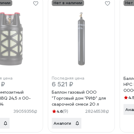
личии
Нет в наличии
Нет
я цена
Последняя цена
Балл
 ₽
6 521 ₽
HPC
000
омпозитный
Баллон газовый ООО
4.
BBQ 24,5 л 00-
"Торговый дом "РИФ" для
84
сварочной смеси 20 л
Ана
4.6
(9)
39059356
28246538
Аналоги