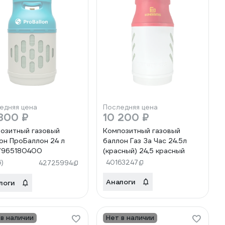
едняя цена
Последняя цена
800 ₽
10 200 ₽
озитный газовый
Композитный газовый
он ПроБаллон 24 л
баллон Газ За Час 24.5л
7965180400
(красный) 24,5 красный
6)
40163247
42725994
Аналоги
логи
 в наличии
Нет в наличии