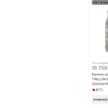
Нет в на
Последня
16 758
Баллон к
TRILLON 
000047
5
(15)
Аналоги