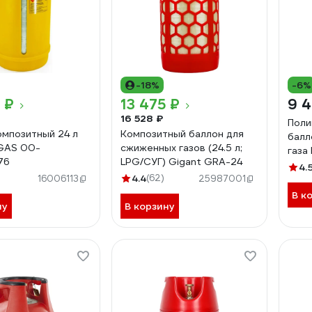
-18%
-6%
 ₽
13 475 ₽
9 4
16 528 ₽
Поли
омпозитный 24 л
Композитный баллон для
балл
GAS 00-
сжиженных газов (24.5 л;
газа
76
LPG/СУГ) Gigant GRA-24
24L
4.
4.4
(62)
16006113
25987001
В к
ну
В корзину