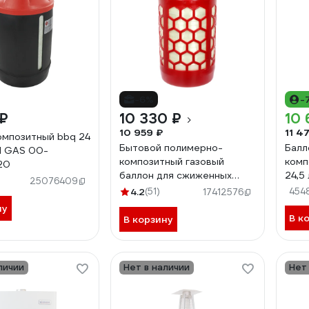
-6%
-
 ₽
10 330 ₽
10 
10 959 ₽
11 4
омпозитный bbq 24
Бытовой полимерно-
Балл
N GAS 00-
композитный газовый
комп
20
баллон для сжиженных
24,5
25076409
газов RSV COMPOSITE 24,5
Acec
4.2
(51)
454
17412576
л К001 RSV24.5RED
ну
В к
В корзину
личии
Нет в наличии
Нет