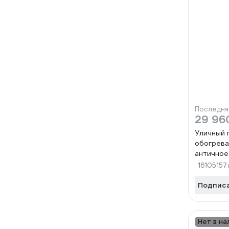
Последня
29 96
Уличный 
обогрева
античное
16105157
Подпис
Нет в на