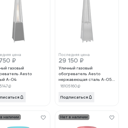
едняя цена
Последняя цена
750 ₽
29 150 ₽
ный газовый
Уличный газовый
реватель Aesto
обогреватель Aesto
ый A-04
нержавеющая сталь A-05
(нерж.сталь)
5147
16105160
писаться
Подписаться
 в наличии
Нет в наличии