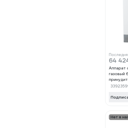
Последня
64 42
Аппарат 
газовый 
принудит
циркуляц
3392359
теплонос
контуром
Подпис
7124-00
0001157
Нет в на