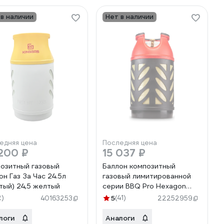
 в наличии
Нет в наличии
едняя цена
Последняя цена
200 ₽
15 037 ₽
озитный газовый
Баллон композитный
он Газ За Час 24.5л
газовый лимитированной
тый) 24,5 желтый
серии BBQ Pro Hexagon
24.5 л Ragasco 100644
2)
5
(41)
40163253
22252959
логи
Аналоги