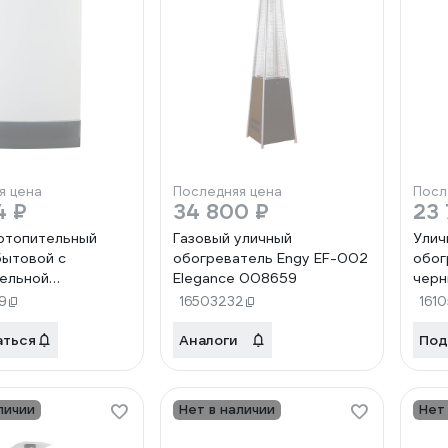
я цена
Последняя цена
Посл
4 ₽
34 800 ₽
23 
отопительный
Газовый уличный
Улич
бытовой с
обогреватель Engy EF-002
обог
ельной
Elegance 008659
черн
ией
9
16503232
1610
ителя с водяным
 Vilterm A 24T
аться
Аналоги
Под
.000 00-
7
личии
Нет в наличии
Нет