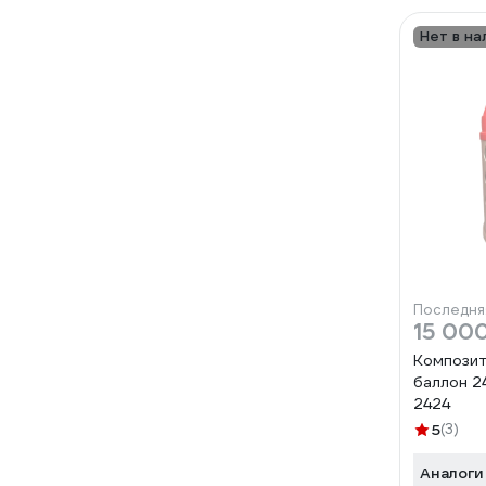
Нет в на
Последня
15 00
Композит
баллон 24
2424
5
(3)
Аналоги