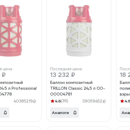
я цена
Последняя цена
Посл
 ₽
13 232 ₽
18 
омпозитный
Баллон композитный
Балл
4.5 л Professional
TRILLON Classic 24,5 л 00-
поли
04778
00004781
взры
24.5
4.6
(36)
4.
40385219
39059452
100
Аналоги
Ана