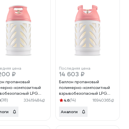
едняя цена
Последняя цена
200 ₽
14 603 ₽
он пропановый
Баллон пропановый
мерно-композитный
полимерно-композитный
вобезопасный LPG
взрывобезопасный LPG
 л Hexagon Ragasco
24.5 л вентиль с
8
(38)
4.6
(14)
33419484
16940365
580
европейским разъемом KLF
Hexagon Ragasco
логи
Аналоги
24100054