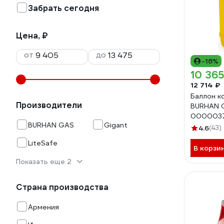
Забрать сегодня
Цена, ₽
от
до
-18%
10 365
12 714 ₽
Баллон к
Производители
BURHAN 
000003
BURHAN GAS
Gigant
4.6
(43)
LiteSafe
В корзи
Показать еще 2
Страна производства
Армения