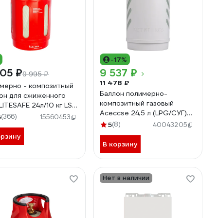
-17%
05 ₽
9 537 ₽
9 995 ₽
11 478 ₽
мерно - композитный
Баллон полимерно-
он для сжиженного
композитный газовый
 LITESAFE 24л/10 кг LS
Aceccse 24,5 л (LPG/СУГ)
5
(366)
15560453
Composite ACE24.5RW
5
(8)
40043205
орзину
В корзину
Нет в наличии