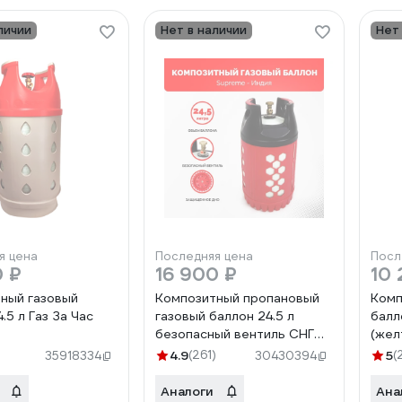
личии
Нет в наличии
Нет
я цена
Последняя цена
Посл
0 ₽
16 900 ₽
10 
ный газовый
Композитный пропановый
Комп
.5 л Газ За Час
газовый баллон 24.5 л
балл
безопасный вентиль СНГ
(жел
SHELL SUPREME GBL-0112
4.9
(261)
5
(
35918334
30430394
Аналоги
Ана