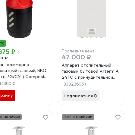
7%
675 ₽
Последняя цена
47 000 ₽
78 ₽
он полимерно-
Аппарат отопительный
озитный газовый, BBQ
газовый бытовой Vilterm A
 л (LPG/СУГ) Composite
24TС с принудительной
cse ACE24.5BBQ
циркуляцией
84360
33923605
теплоносителя, с водяным
орзину
контуром 7224-00.000
Подписаться
00-00012367
 в наличии
Нет в наличии