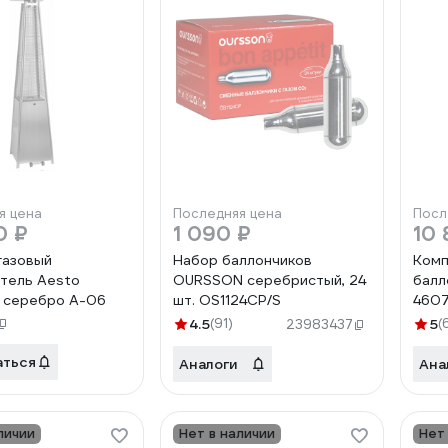
я цена
Последняя цена
Посл
0 ₽
1 090 ₽
10 
газовый
Набор баллончиков
Комп
тель Aesto
OURSSON серебристый, 24
балл
 серебро A-06
шт. OS1124CP/S
460
4.5
(91)
5
(
23983437
аться
Аналоги
Ана
личии
Нет в наличии
Нет