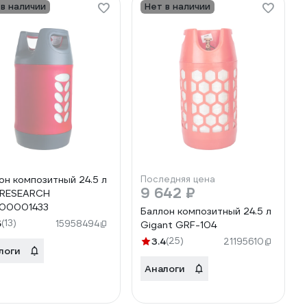
 в наличии
Нет в наличии
он композитный 24.5 л
Последняя цена
9 642 ₽
 RESEARCH
00001433
Баллон композитный 24.5 л
5
(13)
15958494
Gigant GRF-104
3.4
(25)
21195610
логи
Аналоги