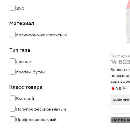
24.5
Материал
полимерно-композитный
Тип газа
Последня
14 603
пропан
Баллон п
пропан, бутан
полимер
взрывобе
Класс товара
24.5 л ве
4.6
(14)
европейс
Бытовой
Hexagon 
Аналоги
2410005
Полупрофессиональный
Профессиональный
Нет в на