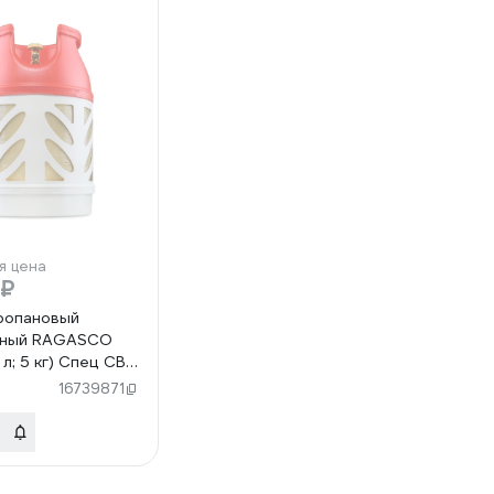
я цена
 ₽
ропановый
тный RAGASCO
 л; 5 кг) Спец СВ-
/24,5
16739871