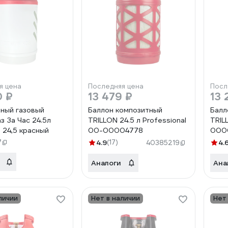
я цена
Последняя цена
Посл
0 ₽
13 479 ₽
13 
ный газовый
Баллон композитный
Балл
з За Час 24.5л
TRILLON 24.5 л Professional
TRIL
 24,5 красный
00-00004778
000
7
4.9
(17)
4.
40385219
Аналоги
Ана
личии
Нет в наличии
Нет