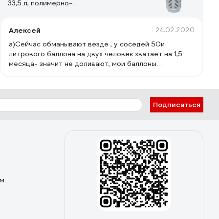
33,5 л, полимерно-
композит.,взрывобезопасный
Алексей
24.02.2020
а)Сейчас обманывают везде , у соседей 50и
литрового баллона на двух человек хватает на 1,5
месяца- значит не доливают, мои баллоны
прозрачные , я вижу сколько заправлено - в итоге 30
литров на троих на всё лето хватает с головой ,
пользуемся эффективно , кроме готовки жена
закрывает банки , где то 80 - 130 банок за сезон
Подписаться
,еще остается где то литра 2 - 1,5 в одном баллоне,
а второй баллон отается целым, я его подсоединяю
и использую на второй год. б)Полностью
заправленный баллон Ragasco весит 21 кг Вес
металлического отечественного газового баллона с
пропаном на 50л - 47 кг в)Заправка баллонов
осуществляется на любой бензо заправке ,где есть
ом
заправка газом , никаких трудностей с заправкой я не
встречал. г)за 5 лет использования газовой
установки не замечено утечек газа,запаха и тд.
Ориентируясь на соседей все затраты я окупил.