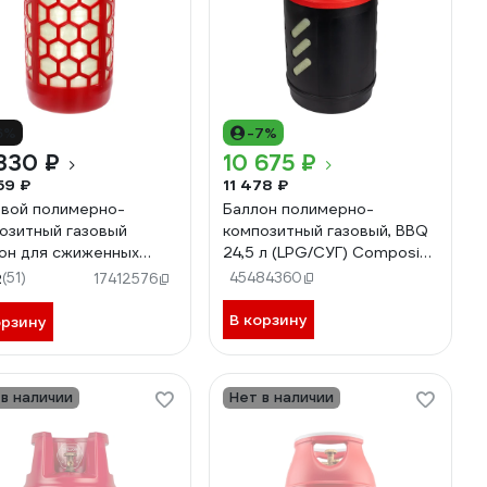
6%
-7%
330 ₽
10 675 ₽
59 ₽
11 478 ₽
вой полимерно-
Баллон полимерно-
озитный газовый
композитный газовый, BBQ
он для сжиженных
24,5 л (LPG/СУГ) Composite
в RSV COMPOSITE 24,5
Aceccse ACE24.5BBQ
2
(51)
45484360
17412576
01 RSV24.5RED
В корзину
орзину
 в наличии
Нет в наличии