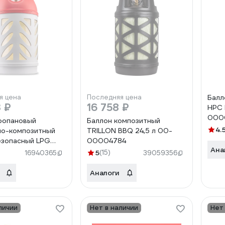
я цена
Последняя цена
Балл
 ₽
16 758 ₽
HPC
000
ропановый
Баллон композитный
4.
но-композитный
TRILLON BBQ 24,5 л 00-
зопасный LPG
00004784
Ана
нтиль с
5
(15)
16940365
39059356
ким разъемом KLF
Ragasco
Аналоги
4
личии
Нет в наличии
Нет