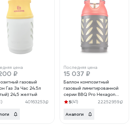
едняя цена
Последняя цена
200 ₽
15 037 ₽
озитный газовый
Баллон композитный
он Газ За Час 24.5л
газовый лимитированной
тый) 24,5 желтый
серии BBQ Pro Hexagon
24.5 л Ragasco 100644
2)
5
(41)
40163253
22252959
логи
Аналоги