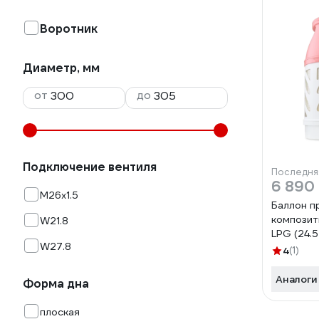
Воротник
Диаметр, мм
от
до
Подключение вентиля
Последня
6 890
M26х1.5
Баллон п
компози
W21.8
LPG (24.5
W27.8
RAGASCO
4
(1)
Аналоги
Форма дна
плоская