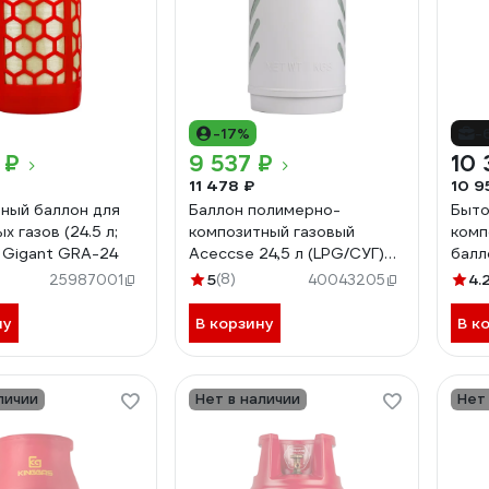
-17%
-
 ₽
9 537 ₽
10 
11 478 ₽
10 9
ный баллон для
Баллон полимерно-
Быто
 газов (24.5 л;
композитный газовый
комп
 Gigant GRA-24
Aceccse 24,5 л (LPG/СУГ)
балл
Composite ACE24.5RW
газо
5
(8)
4.
25987001
40043205
л К0
ну
В корзину
В к
личии
Нет в наличии
Нет