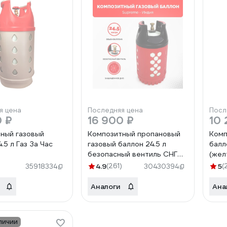
я цена
Последняя цена
Посл
0 ₽
16 900 ₽
10 
ный газовый
Композитный пропановый
Комп
.5 л Газ За Час
газовый баллон 24.5 л
балл
безопасный вентиль СНГ
(жел
SHELL SUPREME GBL-0112
4.9
(261)
5
(
35918334
30430394
Аналоги
Ана
личии