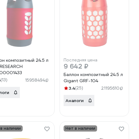
он композитный 24.5 л
Последняя цена
9 642 ₽
 RESEARCH
00001433
Баллон композитный 24.5 л
5
(13)
15958494
Gigant GRF-104
3.4
(25)
21195610
логи
Аналоги
 в наличии
Нет в наличии