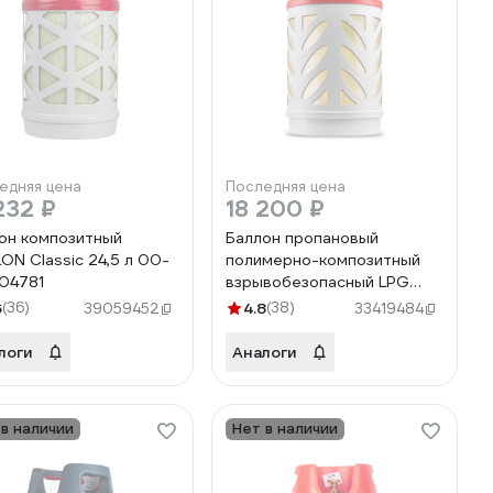
едняя цена
Последняя цена
232 ₽
18 200 ₽
он композитный
Баллон пропановый
LON Classic 24,5 л 00-
полимерно-композитный
04781
взрывобезопасный LPG
24.5 л Hexagon Ragasco
6
(36)
4.8
(38)
39059452
33419484
100580
логи
Аналоги
 в наличии
Нет в наличии