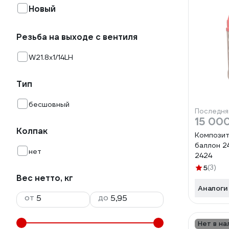
Новый
Резьба на выходе с вентиля
W21.8х1/14LH
Тип
бесшовный
Последня
15 00
Колпак
Композит
баллон 24
нет
2424
5
(3)
Вес нетто, кг
Аналоги
от
до
Нет в на