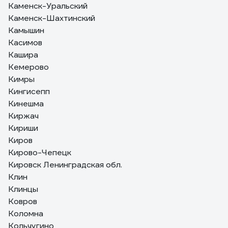
Каменск-Уральский
Каменск-Шахтинский
Камышин
Касимов
Кашира
Кемерово
Кимры
Кингисепп
Кинешма
Киржач
Кириши
Киров
Кирово-Чепецк
Кировск Ленинградская обл.
Клин
Клинцы
Ковров
Коломна
Кольчугино