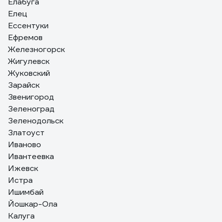
Елабуга
Елец
Ессентуки
Ефремов
Железногорск
Жигулевск
Жуковский
Зарайск
Звенигород
Зеленоград
Зеленодольск
Златоуст
Иваново
Ивантеевка
Ижевск
Истра
Ишимбай
Йошкар-Ола
Калуга