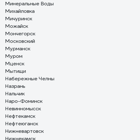
Минеральные Воды
Михайловка
Мичуринск
Можайск
Мончегорск
Московский
Мурманск
Муром
Мценск
Мытищи
Набережные Челны
Назрань
Нальчик
Наро-Фоминск
Невинномысск
Нефтекамск
Нефтеюганск
Нижневартовск
Нижнекамск