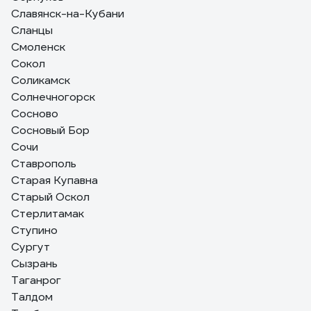
Славянск-на-Кубани
Сланцы
Смоленск
Сокол
Соликамск
Солнечногорск
Сосново
Сосновый Бор
Сочи
Ставрополь
Старая Купавна
Старый Оскол
Стерлитамак
Ступино
Сургут
Сызрань
Таганрог
Талдом