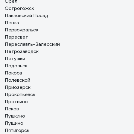
Орёл
Острогожск
Павловский Посад
Пенза
Первоуральск
Пересвет
Переславль-Залесский
Петрозаводск
Петушки
Подольск
Покров
Полевской
Приозерск
Прокопьевск
Протвино
Псков
Пушкино
Пущино
Пятигорск