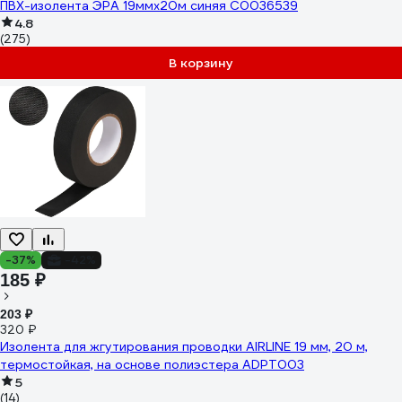
ПВХ-изолента ЭРА 19ммх20м синяя C0036539
4.8
(275)
В корзину
-37%
-42%
185 ₽
203 ₽
320 ₽
Изолента для жгутирования проводки AIRLINE 19 мм, 20 м,
термостойкая, на основе полиэстера ADPT003
5
(14)