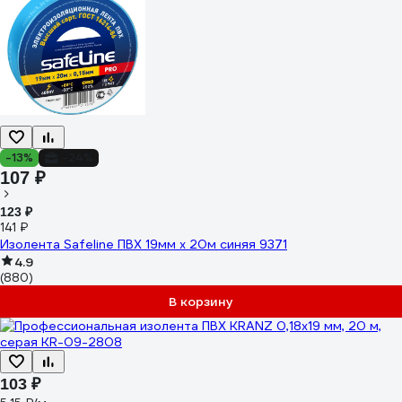
-13%
-24%
107 ₽
123 ₽
141 ₽
Изолента Safeline ПВХ 19мм х 20м синяя 9371
4.9
(880)
В корзину
103 ₽