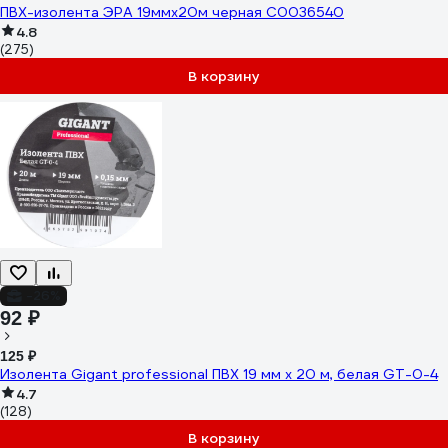
ПВХ-изолента ЭРА 19ммх20м черная C0036540
4.8
(275)
В корзину
-26%
92 ₽
125 ₽
Изолента Gigant professional ПВХ 19 мм х 20 м, белая GT-0-4
4.7
(128)
В корзину