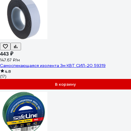
443 ₽
147.67 ₽/м
Самоспекающаяся изолента 3м КВТ СИЛ-20 59319
4.8
(17)
В корзину