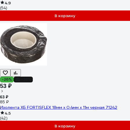
4.9
(54)
В корзину
-26%
-38%
53 ₽
63 ₽
85 ₽
Изолента ХБ FORTISFLEX 18мм х 0.4мм х 11м черная 71242
4.5
(42)
В корзину