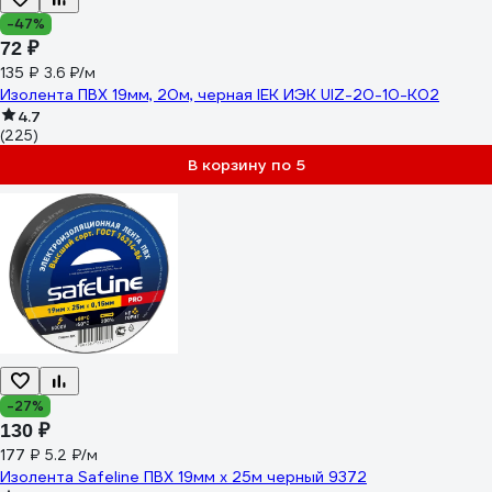
-47%
72 ₽
135 ₽
3.6 ₽/м
Изолента ПВХ 19мм, 20м, черная IEK ИЭК UIZ-20-10-K02
4.7
(225)
В корзину по 5
-27%
130 ₽
177 ₽
5.2 ₽/м
Изолента Safeline ПВХ 19мм х 25м черный 9372