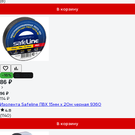
(8)
В корзину
-16%
-25%
86 ₽
96 ₽
114 ₽
Изолента Safeline ПВХ 15мм х 20м черная 9360
4.8
(1140)
В корзину