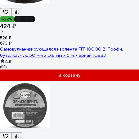
-22%
-37%
424 ₽
526 ₽
673 ₽
Самовулканизирующаяся изолента FIT 10000 В, Профи,
бутилкаучук, 50 мм х 0,8 мм х 5 м, черная 10983
4.8
(51)
В корзину