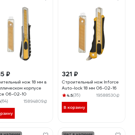
15 ₽
321 ₽
ительный нож 18 мм в
Строительный нож Inforce
ллическом корпусе
Auto-lock 18 мм 06-02-16
rce 06-02-10
4.5
(35)
19588530
5
(64)
15894809
В корзину
орзину
 в наличии
Нет в наличии