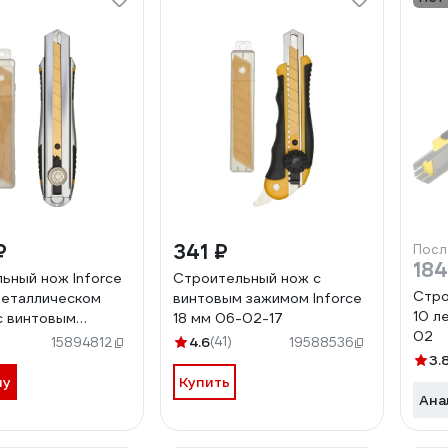
₽
341 ₽
Посл
18
ьный нож Inforce
Строительный нож с
Стро
металлическом
винтовым зажимом Inforce
10 л
с винтовым
18 мм 06-02-17
02
06-02-13
4.6
(41)
15894812
19588536
3.
ну
Купить
Ана