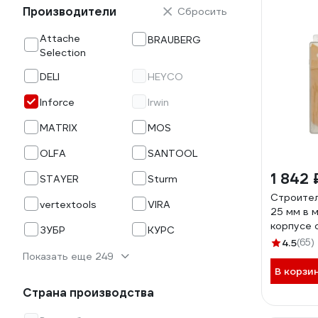
Производители
Сбросить
Attache
BRAUBERG
Selection
DELI
HEYCO
Inforce
Irwin
MATRIX
MOS
OLFA
SANTOOL
1 842 
STAYER
Sturm
Строител
vertextools
VIRA
25 мм в 
корпусе 
ЗУБР
КУРС
зажимом 
4.5
(65)
Показать еще 249
В корзи
Страна производства