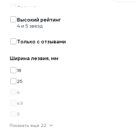
Франция
Швейцария
Высокий рейтинг
4 и 5 звезд
Япония
Только с отзывами
Ширина лезвия, мм
18
25
4
4.9
5
Показать еще 22