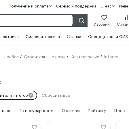
Получение и оплата
Сервис и поддержка
О нас
Инве
Избранное
лектрика
Силовая техника
Станки
Спецодежда и СИЗ
ных работ
Строительные ножи
Канцелярские
Inforce
/
/
/
:
тели: Inforce
Сбросить всё
ь по:
По популярности
Отзывам
Рейтингу
Цене