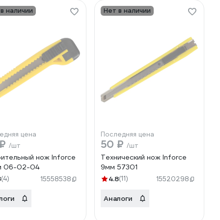
 в наличии
Нет в наличии
едняя цена
Последняя цена
 ₽
50 ₽
/шт
/шт
ительный нож Inforce
Технический нож Inforce
м 06-02-04
9мм 57301
8
(4)
4.8
(11)
15558538
15520298
логи
Аналоги