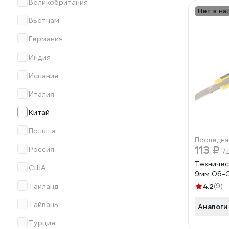
Великобритания
Нет в на
Вьетнам
Германия
Индия
Испания
Италия
Китай
Польша
Последня
113 ₽
Россия
/
Техничес
США
9мм 06-
Таиланд
4.2
(9)
Тайвань
Аналоги
Турция