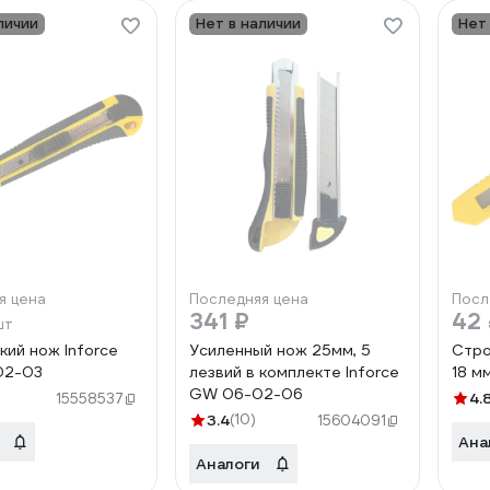
личии
Нет в наличии
Нет
я цена
Последняя цена
Посл
341 ₽
42
шт
кий нож Inforce
Усиленный нож 25мм, 5
Стро
02-03
лезвий в комплекте Inforce
18 м
GW 06-02-06
4.
15558537
3.4
(10)
15604091
Ана
Аналоги