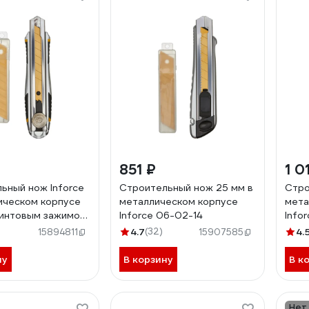
851 ₽
1 0
ьный нож Inforce
Строительный нож 25 мм в
Стро
ическом корпусе
металлическом корпусе
мета
 винтовым зажимом
Inforce 06-02-14
Info
2
4.7
(32)
4.
15894811
15907585
ну
В корзину
В к
Нет