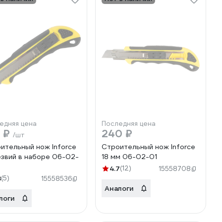
едняя цена
Последняя цена
4 ₽
240 ₽
/шт
ительный нож Inforce
Строительный нож Inforce
езвий в наборе 06-02-
18 мм 06-02-01
4.7
(12)
15558708
8
(5)
15558536
Аналоги
логи