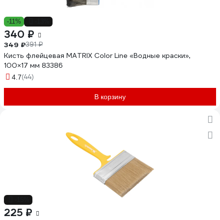
-11%
-13%
340 ₽
349 ₽
391 ₽
Кисть флейцевая MATRIX Color Line «Водные краски»,
100×17 мм 83386
(44)
4.7
В корзину
-15%
225 ₽