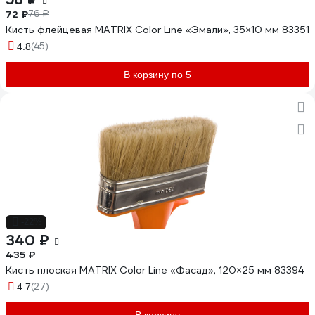
72 ₽
76 ₽
Кисть флейцевая MATRIX Color Line «Эмали», 35×10 мм 83351
(45)
4.8
В корзину по 5
-22%
340 ₽
435 ₽
Кисть плоская MATRIX Color Line «Фасад», 120×25 мм 83394
(27)
4.7