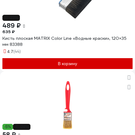
-23%
489 ₽
635 ₽
Кисть плоская MATRIX Color Line «Водные краски», 120×35
мм 83388
(44)
4.7
В корзину
-5%
-24%
58 ₽