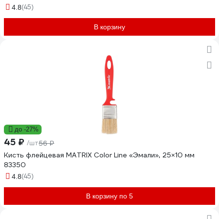
(45)
4.8
В корзину
до -27%
45 ₽
/шт
56 ₽
Кисть флейцевая MATRIX Color Line «Эмали», 25×10 мм
83350
(45)
4.8
В корзину по 5