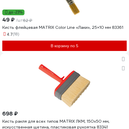
до -23%
49 ₽
/шт
62 ₽
Кисть флейцевая MATRIX Color Line «Лаки», 25×10 мм 83361
(18)
4.7
В корзину по 5
698 ₽
Кисть ракля для всех типов MATRIX ЛКМ, 150х50 мм,
искусственная щетина, пластиковая рукоятка 83341