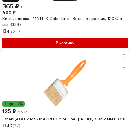
365 ₽
480 ₽
Кисть плоская MATRIX Color Line «Водные краски», 120×25
мм 83387
(44)
4.7
В корзину
до -27%
125 ₽
156 ₽
Флейцевая кисть MATRIX Color Line ФАСАД 70х12 мм 83391
(27)
4.7