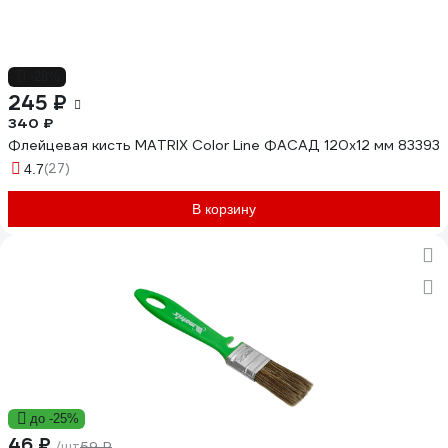
-28%
245 ₽
340 ₽
Флейцевая кисть MATRIX Color Line ФАСАД 120х12 мм 83393
(27)
4.7
В корзину
до -25%
46 ₽
/шт
59 ₽