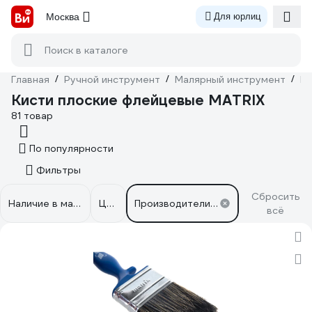
Москва
Для юрлиц
Поиск в каталоге
Главная
/
Ручной инструмент
/
Малярный инструмент
/
Ки
Кисти плоские флейцевые MATRIX
81 товар
По популярности
Фильтры
Сбросить
Наличие в магазинах
Цена
Производители: MATRIX
всё