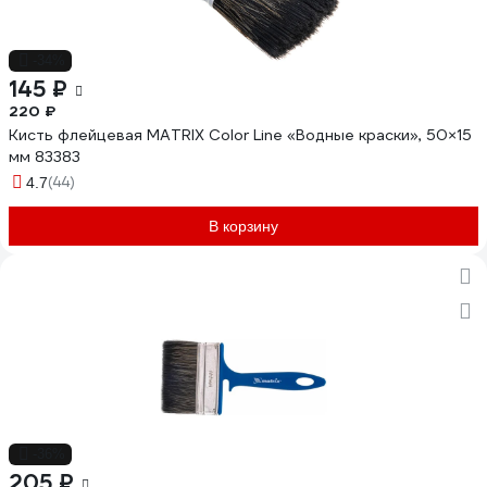
-34%
145 ₽
220 ₽
Кисть флейцевая MATRIX Color Line «Водные краски», 50×15
мм 83383
(44)
4.7
В корзину
-36%
205 ₽