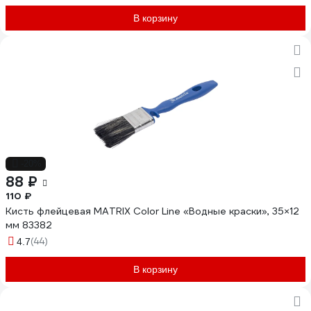
В корзину
-20%
88 ₽
110 ₽
Кисть флейцевая MATRIX Color Line «Водные краски», 35×12
мм 83382
(44)
4.7
В корзину