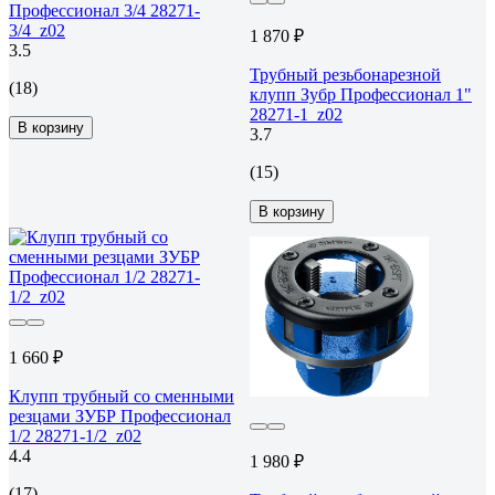
Профессионал 3/4 28271-
3/4_z02
1 870 ₽
3.5
Трубный резьбонарезной
(18)
клупп Зубр Профессионал 1"
28271-1_z02
В корзину
3.7
(15)
В корзину
1 660 ₽
Клупп трубный со сменными
резцами ЗУБР Профессионал
1/2 28271-1/2_z02
4.4
1 980 ₽
(17)