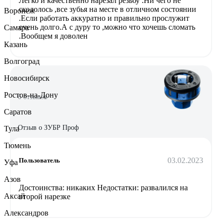
Легко и качественно нарезал резьбу .Ни чего не
скололось ,все зубья на месте в отличном состоянии
Воронеж
.Если работать аккуратно и правильно прослужит
очень долго.А с дуру то ,можно что хочешь сломать
Самара
.Вообщем я доволен
Казань
Волгоград
Новосибирск
Ростов-на-Дону
6 отзывов
Саратов
Отзыв о ЗУБР Проф
Тула
Тюмень
03.02.2023
Пользователь
Уфа
Азов
Достоинства: никаких Недостатки: развалился на
Аксай
второй нарезке
Александров