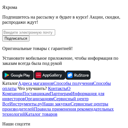
Яхрома
Подпишитесь
на рассылку
и будьте в курсе! Акции, скидки,
распродажи ждут!
Подписаться
Оригинальные товары с гарантией!
Установите мобильное приложение, чтобы информация по
заказам всегда была под рукой
Каталог
Адреса магазинов
Способы получения
Способы
оплаты
Что улучшить?
Контакты
О
Компании
Поставщикам
Партнерам
Информация для
инвесторов
Организациям
Сервисный центр
ВсеИнструменты.ру
Наши закупки
Сервисные центры
производителей
Правила применения рекомендательных
технологий
Каталог товаров
Наши соцсети