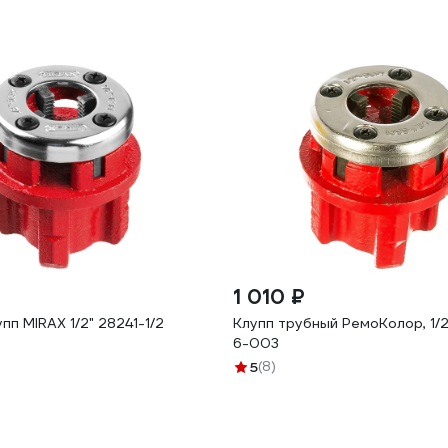
1 010 ₽
пп MIRAX 1/2" 28241-1/2
Клупп трубный РемоКолор, 1/2",
6-003
5
(8)