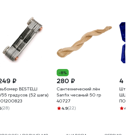
-8%
 249 ₽
280 ₽
4 115
зьбомер BESTELLI
Сантехнический лён
Штанге
/55 градусов (52 шага)
Sanfix чесаный 50 гр
ШЦ-1-1
01200823
40727
ПОВЕР
93922-
5
(28)
4.9
(22)
4.7
(4