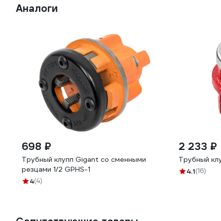
Аналоги
698 ₽
2 233 ₽
Трубный клупп Gigant со сменными
Трубный клу
резцами 1/2 GPHS-1
4.1
(16)
4
(4)