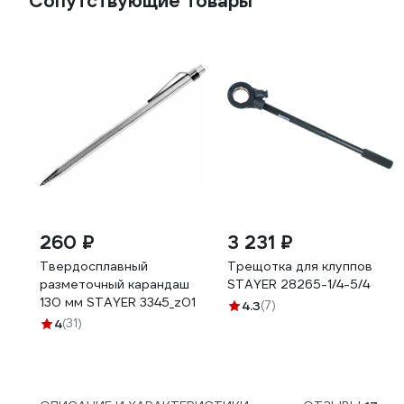
Сопутствующие товары
260 ₽
3 231 ₽
Твердосплавный
Трещотка для клуппов
разметочный карандаш
STAYER 28265-1/4-5/4
130 мм STAYER 3345_z01
4.3
(7)
4
(31)