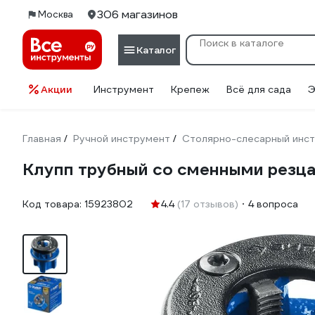
306 магазинов
Москва
Каталог
Акции
Инструмент
Крепеж
Всё для сада
Э
Главная
Ручной инструмент
Столярно-слесарный инс
/
/
Клупп трубный со сменными резца
Код товара:
15923802
4.4
(17 отзывов)
4 вопроса