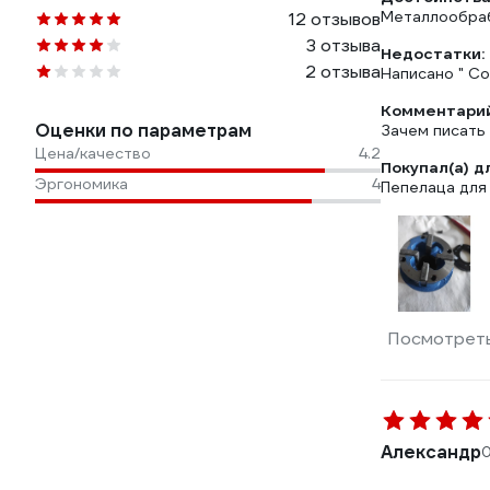
Металлообрабо
12 отзывов
3 отзыва
Недостатки:
2 отзыва
Написано " Со
Комментарий
Оценки по параметрам
Зачем писать 
Цена/качество
4.2
Покупал(а) д
Эргономика
4
Пепелаца для
Посмотреть
Александр
0