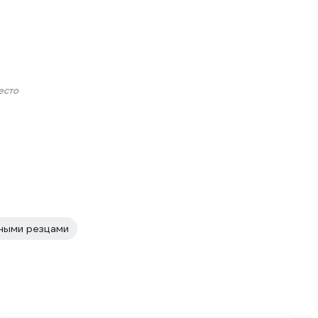
есто
ными резцами