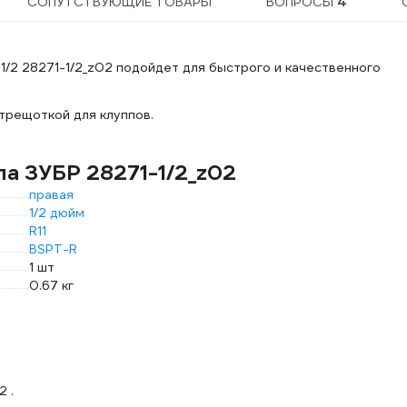
СОПУТСТВУЮЩИЕ ТОВАРЫ
ВОПРОСЫ
4
/2 28271-1/2_z02 подойдет для быстрого и качественного
трещоткой для клуппов.
а ЗУБР 28271-1/2_z02
правая
1/2 дюйм
R11
BSPT-R
1 шт
0.67 кг
 .