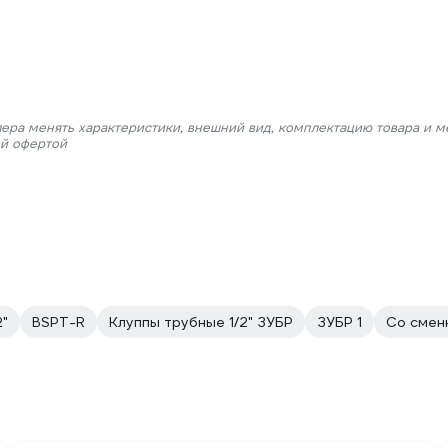
лера менять характеристики, внешний вид, комплектацию товара и м
ой офертой
2"
BSPT-R
Клуппы трубные 1/2" ЗУБР
ЗУБР 1
Со смен