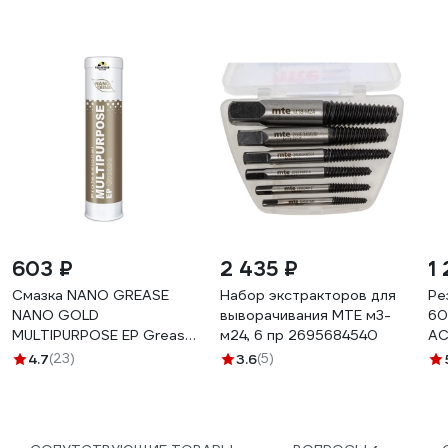
603 ₽
2 435 ₽
1
Смазка NANO GREASE
Набор экстракторов для
Ре
NANO GOLD
выворачивания MTE м3-
60
MULTIPURPOSE EP Grease
м24, 6 пр 2695684540
AC
0,4 кг 4956/Ф
4.7
(23)
3.6
(5)