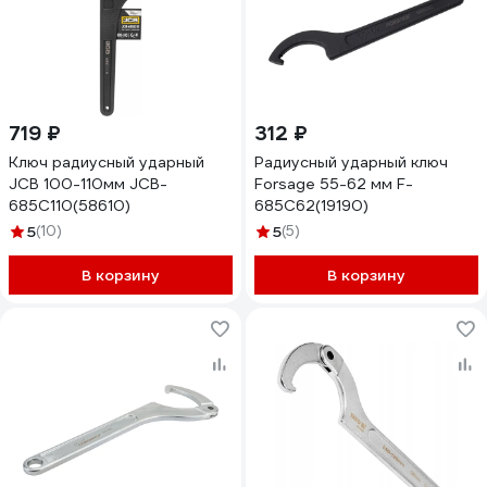
719 ₽
312 ₽
Ключ радиусный ударный
Радиусный ударный ключ
JCB 100-110мм JCB-
Forsage 55-62 мм F-
685C110(58610)
685C62(19190)
5
(10)
5
(5)
В корзину
В корзину