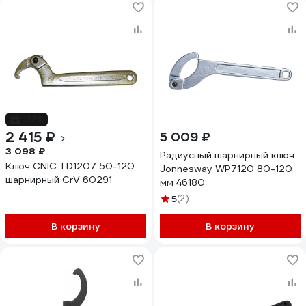
-22%
2 415 ₽
5 009 ₽
3 098 ₽
Радиусный шарнирный ключ
Ключ CNIC TD1207 50-120
Jonnesway WP7120 80-120
шарнирный CrV 60291
мм 46180
5
(2)
В корзину
В корзину