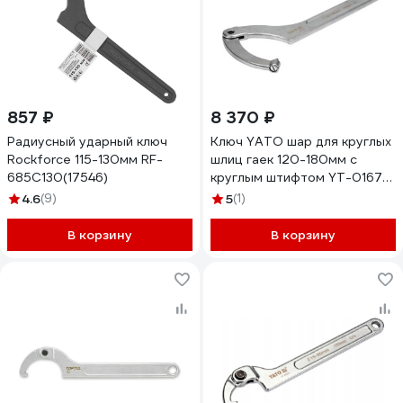
857 ₽
8 370 ₽
Радиусный ударный ключ
Ключ YATO шар для круглых
Rockforce 115-130мм RF-
шлиц гаек 120-180мм с
685C130(17546)
круглым штифтом YT-01679
371301679 092 1
4.6
(9)
5
(1)
В корзину
В корзину