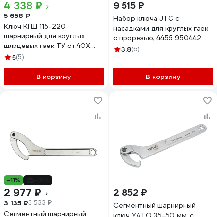
4 338 ₽
9 515 ₽
5 658 ₽
Набор ключа JTC с
Ключ КГШ 115-220
насадками для круглых гаек
шарнирный для круглых
с прорезью, 4455 950442
шлицевых гаек ТУ ст.40Х
3.8
(6)
оцинкованный КЗСМИ
5
(5)
52255217
В корзину
В корзину
-11%
-16%
2 977 ₽
2 852 ₽
3 135 ₽
3 533 ₽
Сегментный шарнирный
Сегментный шарнирный
ключ YATO 35-50 мм, с