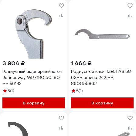
3 904 ₽
1 464 ₽
Радиусный шарнирный ключ
Радиусный ключ IZELTAS 58-
Jonnesway WP7180 50-80
62мм, длина 242 мм,
мм 46183
860055862
5
(1)
5
(1)
В корзину
В корзину