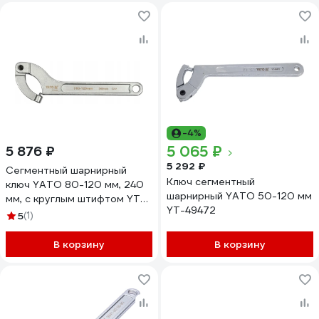
-4%
5 065 ₽
5 876 ₽
5 292 ₽
Сегментный шарнирный
Ключ сегментный
ключ YATO 80-120 мм, 240
шарнирный YATO 50-120 мм
мм, с круглым штифтом YT-
YT-49472
01678 371301678 092 1
5
(1)
В корзину
В корзину