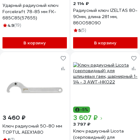
2 114 ₽
Ударный радиусный ключ
Радиусный ключ IZELTAS 80-
Forcekraft 78-85 мм FK-
90мм, длина 281 мм,
685C85(57655)
860058090
4.9
(19)
5
(5)
В корзину
В корзину
-5%
3 607 ₽
3 460 ₽
3 797 ₽
Ключ радиусный 50-80 мм
Ключ радиусный Licota
TOPTUL AEEX1A80
(серповидный) для
5
(1)