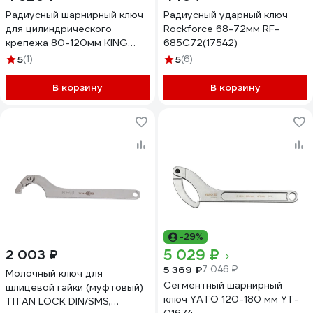
Радиусный шарнирный ключ
Радиусный ударный ключ
для цилиндрического
Rockforce 68-72мм RF-
крепежа 80-120мм KING
685C72(17542)
TONY 3641-C0
5
(1)
5
(6)
В корзину
В корзину
-29%
5 029 ₽
2 003 ₽
5 369 ₽
7 046 ₽
Молочный ключ для
Сегментный шарнирный
шлицевой гайки (муфтовый)
ключ YATO 120-180 мм YT-
TITAN LOCK DIN/SMS,