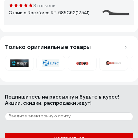
8 отзывов
Отзыв о Rockforce RF-685C62(17541)
Константин С.
11.06.2023
Закисшую гайку открутил с помощью этого ключа и
Только оригинальные товары
молотка.
5 отзывов
Отзыв о KING TONY 3641-50
Подпишитесь
на рассылку
и будьте в курсе!
Акции, скидки, распродажи ждут!
Алексей Ч.
12.04.2022
Крепкий, удобный ключ, много функционал.