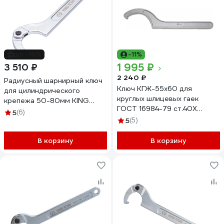
до -19%
-11%
1 995 ₽
3 510 ₽
2 240 ₽
Радиусный шарнирный ключ
Ключ КГЖ-55x60 для
для цилиндрического
круглых шлицевых гаек
крепежа 50-80мм KING
ГОСТ 16984-79 ст.40Х
TONY 3641-80
5
(6)
оцинкованный КЗСМИ
5
(5)
52159117
В корзину
В корзину