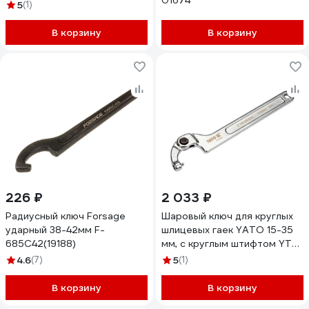
01674
нержавеющая сталь, DN25-
5
(1)
DN40 1"- 1 1/2" TLMW100-150
В корзину
В корзину
226 ₽
2 033 ₽
Радиусный ключ Forsage
Шаровый ключ для круглых
ударный 38-42мм F-
шлицевых гаек YATO 15-35
685C42(19188)
мм, с круглым штифтом YT-
01675 371301675 228 1
4.6
(7)
5
(1)
В корзину
В корзину