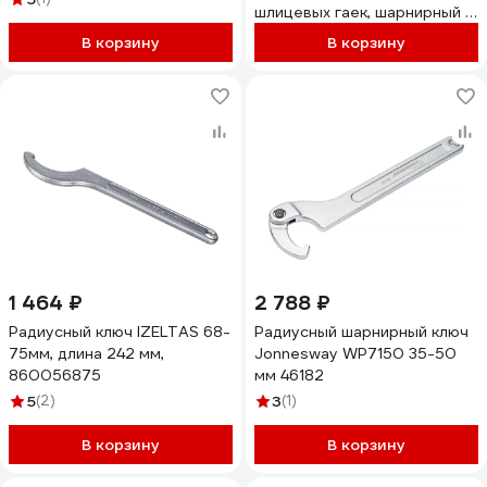
шлицевых гаек, шарнирный 1-
1/4 - 3 AWT-HK022
В корзину
В корзину
1 464 ₽
2 788 ₽
Радиусный ключ IZELTAS 68-
Радиусный шарнирный ключ
75мм, длина 242 мм,
Jonnesway WP7150 35-50
860056875
мм 46182
5
(2)
3
(1)
В корзину
В корзину