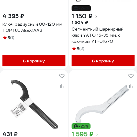
-24%
1 150 ₽
4 395 ₽
1 504 ₽
Ключ радиусный 80-120 мм
Сегментный шарнирный
TOPTUL AEEX1AA2
ключ YATO 15-35 мм, с
5
(1)
крючком YT-01670
5
(3)
В корзину
В корзину
-25%
1 595 ₽
431 ₽