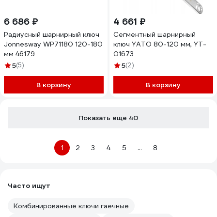
6 686 ₽
4 661 ₽
Радиусный шарнирный ключ
Сегментный шарнирный
Jonnesway WP71180 120-180
ключ YATO 80-120 мм, YT-
мм 46179
01673
5
(5)
5
(2)
В корзину
В корзину
Показать еще 40
1
2
3
4
5
...
8
Часто ищут
Комбинированные ключи гаечные