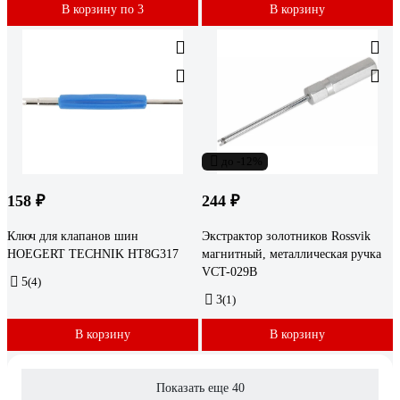
В корзину по 3
В корзину
до -12%
158 ₽
244 ₽
Ключ для клапанов шин
Экстрактор золотников Rossvik
HOEGERT TECHNIK HT8G317
магнитный, металлическая ручка
VCT-029B
5
(4)
3
(1)
В корзину
В корзину
Показать еще 40