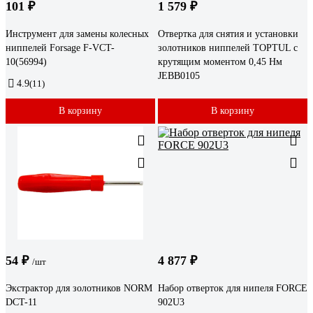
101 ₽
1 579 ₽
Инструмент для замены колесных
Отвертка для снятия и установки
ниппелей Forsage F-VCT-
золотников ниппелей TOPTUL с
10(56994)
крутящим моментом 0,45 Нм
JEBB0105
4.9
(11)
В корзину
В корзину
54 ₽
4 877 ₽
/шт
Экстрактор для золотников NORM
Набор отверток для нипеля FORCE
DCT-11
902U3