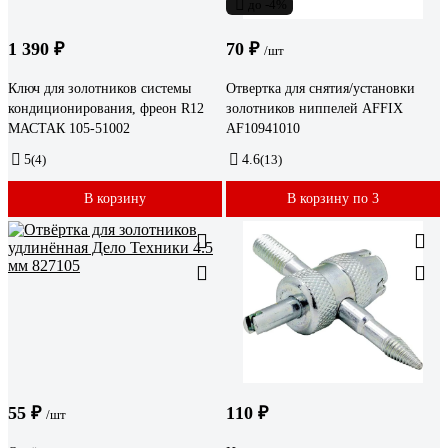
до -4%
1 390 ₽
70 ₽
/шт
Ключ для золотников системы
Отвертка для снятия/установки
кондиционирования, фреон R12
золотников ниппелей AFFIX
МАСТАК 105-51002
AF10941010
5
(4)
4.6
(13)
В корзину
В корзину по 3
55 ₽
110 ₽
/шт