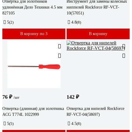
Отвёртка для золотников
Инструмент для замены колесных
удлинённая Дело Техники 4.5 мм
ниппелей Rockforce RF-VCT-
827105
10(57051)
5
(2)
4.8
(8)
В корзину по 3
В корзину
76 ₽
142 ₽
/шт
Отвертка (длинная) для золотника
Отвертка для нипелей Rockforce
ACG T774L 1022999
RF-VCT-04(58697)
5
(5)
4.5
(8)