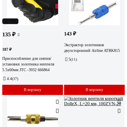
-28%
143 ₽
135 ₽
Экстрактор золотников
187 ₽
двухсторонний Airline ATRK815
Приспособление для снятия/
5
(11)
установки золотника ниппеля
5.5x60мм JTC -3932 666864
4.4
(37)
В корзину
В корзину