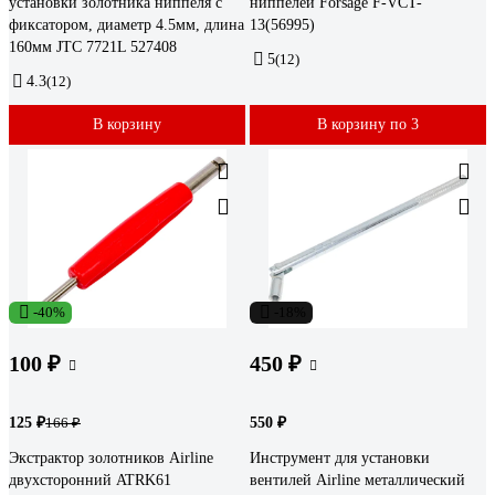
установки золотника ниппеля с
ниппелей Forsage F-VCT-
фиксатором, диаметр 4.5мм, длина
13(56995)
160мм JTC 7721L 527408
5
(12)
4.3
(12)
В корзину
В корзину по 3
-40%
-18%
100 ₽
450 ₽
125 ₽
550 ₽
166 ₽
Экстрактор золотников Airline
Инструмент для установки
двухсторонний ATRK61
вентилей Airline металлический