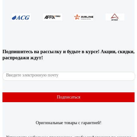
37 отзывов
Отзыв о Приспособление для снятия/установки
золотника ниппеля 5.5x60мм JTC -3932 666864
Николаевич
11.02.2019
Сделана аккуратно. Вроде бы прочная. Со своей функцией
Подпишитесь
на рассылку
и будьте в курсе! Акции, скидки,
справляется отлично - легко попадает на золотник и крутит
распродажи ждут!
его без соскоков. Удобный размер - отвертка небольшая и
легко добирается до золотника в камере тюбинга.
Подписаться
Оригинальные товары с гарантией!