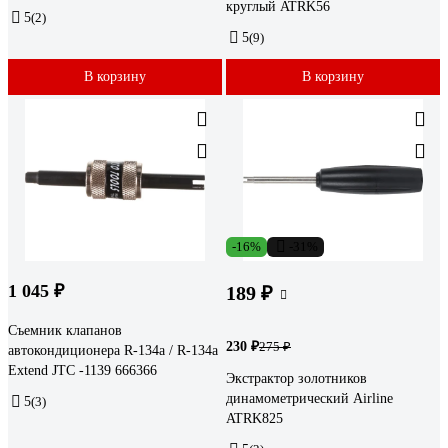
круглый ATRK56
5
(2)
5
(9)
В корзину
В корзину
-16%
-31%
1 045 ₽
189 ₽
Съемник клапанов
230 ₽
275 ₽
автокондиционера R-134a / R-134a
Extend JTC -1139 666366
Экстрактор золотников
динамометрический Airline
5
(3)
ATRK825