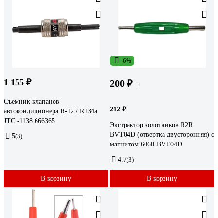
-6%
1 155 ₽
200 ₽
Съемник клапанов
212 ₽
автокондиционера R-12 / R134a
JTC -1138 666365
Экстрактор золотников R2R
BVT04D (отвертка двусторонняя) с
5
(3)
магнитом 6060-BVT04D
4.7
(3)
В корзину
В корзину