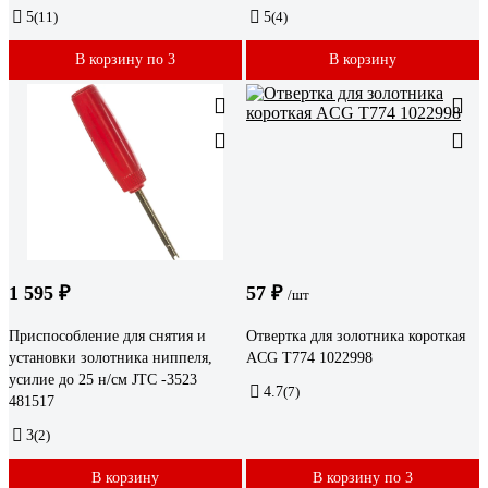
5
(11)
5
(4)
В корзину по 3
В корзину
1 595 ₽
57 ₽
/шт
Приспособление для снятия и
Отвертка для золотника короткая
установки золотника ниппеля,
ACG T774 1022998
усилие до 25 н/см JTC -3523
4.7
(7)
481517
3
(2)
В корзину
В корзину по 3