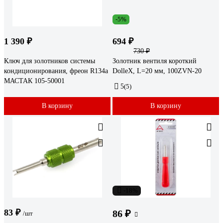
-5%
1 390 ₽
694 ₽
730 ₽
Ключ для золотников системы
Золотник вентиля короткий
кондиционирования, фреон R134a
DolleX, L=20 мм, 100ZVN-20
МАСТАК 105-50001
5
(5)
В корзину
В корзину
-18%
83 ₽
86 ₽
/шт