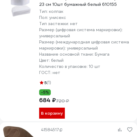
23 см 10шт бумажный белый 610155
Тип:
колпак
Пол:
унисекс
Тип застежки:
нет
Размер (цифровая система маркировки):
универсальный
Размер (международная цифровая система
маркировки):
универсальный
Название основной ткани:
Бумага
Цвет:
белый
Количество в упаковке:
10 шт
ГОСТ:
нет
5
(1)
-5%
684 ₽
720 ₽
В корзину
41584517