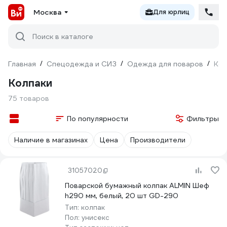
Москва
Для юрлиц
Поиск в каталоге
Главная
/
Спецодежда и СИЗ
/
Одежда для поваров
/
Кол
Колпаки
75 товаров
По популярности
Фильтры
Наличие в магазинах
Цена
Производители
31057020
Поварской бумажный колпак ALMIN Шеф
h290 мм, белый, 20 шт GD-290
Тип:
колпак
Пол:
унисекс