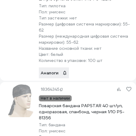
Тип:
пилотка
Пол:
унисекс
Тип застежки:
нет
Размер (цифровая система маркировки):
55-
62
Размер (международная цифровая система
маркировки):
55-62
Название основной ткани:
нет
Цвет:
белый
Количество в упаковке:
100 шт
Аналоги
18364345
Нет в наличии
Поварская бандана PAPSTAR 40 шт/уп,
одноразовая, спанбонд, черная 1/10 PS-
81356
Тип:
бандана
Пол:
унисекс