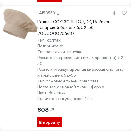
41585531
Колпак СОЮЗСПЕЦОДЕЖДА Рикон
поварской бежевый, 52-56
2000000254487
Тип:
колпак
Пол:
унисекс
Тип застежки:
липучка
Размер (цифровая система маркировки):
52-
56
Размер (международная цифровая система
маркировки):
52-56
Тип основной ткани:
смесовая
Название основной ткани:
Фарма
Цвет:
бежевый
Количество в упаковке:
1 шт
808 ₽
В корзину