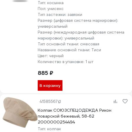
Тип:
косынка
Пол:
унисекс
Тип застежки:
завязки
Размер (цифровая система маркировки):
универсальный
Размер (международная цифровая система
маркировки):
универсальный
Тип основной ткани:
смесовая
Название основной ткани:
Тиси
Цвет:
черный
Количество в упаковке:
1 шт
885 ₽
В корзину
41585567
Колпак СОЮЗСПЕЦОДЕЖДА Рикон
поварской бежевый, 58-62
2000000254494
Тип:
колпак