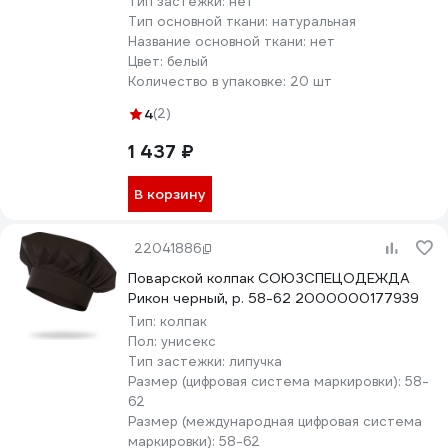
Тип застежки:
нет
Тип основной ткани:
натуральная
Название основной ткани:
нет
Цвет:
белый
Количество в упаковке:
20 шт
4
(2)
1 437 ₽
В корзину
22041886
Поварской колпак СОЮЗСПЕЦОДЕЖДА
Рикон черный, р. 58-62 2000000177939
Тип:
колпак
Пол:
унисекс
Тип застежки:
липучка
Размер (цифровая система маркировки):
58-
62
Размер (международная цифровая система
маркировки):
58-62