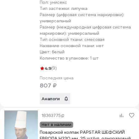
Пол:
унисекс
Тип застежки:
липучка
Размер (цифровая система маркировки):
универсальный
Размер (международная цифровая система
маркировки):
универсальный
Тип основной ткани:
смесовая
Название основной ткани:
нет
Цвет:
белый
Количество в упаковке:
1 шт
4.9
(9)
Последняя цена
807 ₽
Аналоги
18363775
Нет в наличии
Поварской колпак PAPSTAR ШЕФСКИЙ
ЕВРОПА Н230 мм, 25 шт/уп, одноразовый,