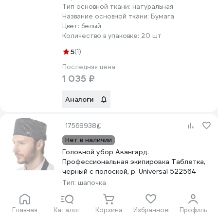
Тип основной ткани:
натуральная
Название основной ткани:
Бумага
Цвет:
белый
Количество в упаковке:
20 шт
5
(1)
Последняя цена
1 035 ₽
Аналоги
17569938
Нет в наличии
Головной убор Авангард.
Профессиональная экипировка Таблетка,
черный с полоской, р. Universal 522564
Тип:
шапочка
Пол:
унисекс
Тип застежки:
липучка
Главная
Каталог
Корзина
Избранное
Профиль
Размер (цифровая система маркировки):