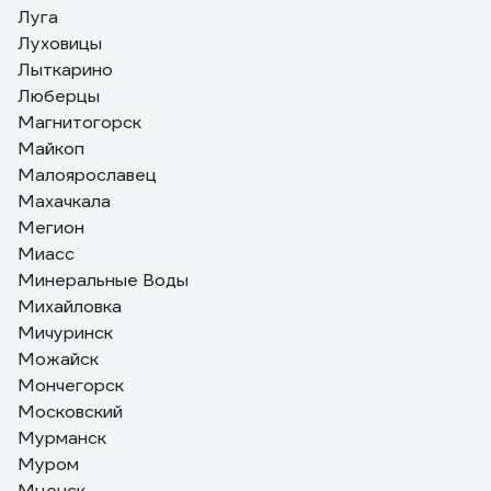
Луга
Луховицы
Лыткарино
Люберцы
Магнитогорск
Майкоп
Малоярославец
Махачкала
Мегион
Миасс
Минеральные Воды
Михайловка
Мичуринск
Можайск
Мончегорск
Московский
Мурманск
Муром
Мценск