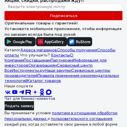
Акции, скидки, распродажи ждут!
Подписаться
Оригинальные товары с гарантией!
Установите мобильное приложение, чтобы информация
по заказам всегда была под рукой
Каталог
Адреса магазинов
Способы получения
Способы
оплаты
Что улучшить?
Контакты
О
Компании
Поставщикам
Партнерам
Информация для
инвесторов
Организациям
Сервисный центр
ВсеИнструменты.ру
Наши закупки
Сервисные центры
производителей
Правила применения рекомендательных
технологий
Каталог товаров
Наши соцсети
Чат для бизнес-клиентов
Подать заявку
Вы принимаете условия
политики в отношении обработки
персональных данных
и
пользовательского соглашения
каждый раз, когда оставляете свои данные в любой форме