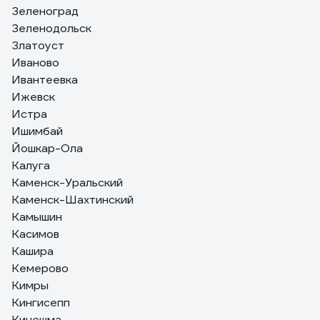
Зеленоград
Зеленодольск
Златоуст
Иваново
Ивантеевка
Ижевск
Истра
Ишимбай
Йошкар-Ола
Калуга
Каменск-Уральский
Каменск-Шахтинский
Камышин
Касимов
Кашира
Кемерово
Кимры
Кингисепп
Кинешма