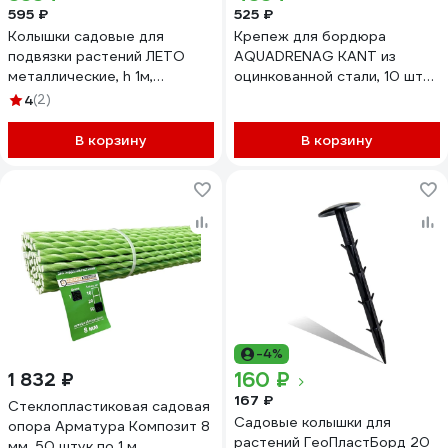
595 ₽
525 ₽
Колышки садовые для
Крепеж для бордюра
подвязки растений ЛЕТО
AQUADRENAG KANT из
металлические, h 1м,
оцинкованной стали, 10 шт
ст.труба d 10мм, 1 упаковка
840110
4
(2)
по 10шт. 24324
В корзину
В корзину
-4%
160 ₽
1 832 ₽
167 ₽
Стеклопластиковая садовая
Садовые колышки для
опора Арматура Композит 8
растений ГеоПластБорд 20
мм, 50 штук по 1 м