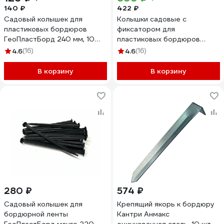
140 ₽
422 ₽
Садовый колышек для
Колышки садовые с
пластиковых бордюров
фиксатором для
ГеоПластБорд 240 мм, 10
пластиковых бордюров
шт, черный k240mm.10
ГеоПластБорд СТАФФ 24 см
4.6
(16)
4.6
(16)
комплект 30 шт., цвет
черный k240mm. 30
В корзину
В корзину
k240mm.30
280 ₽
574 ₽
Садовый колышек для
Крепящий якорь к бордюру
бордюрной ленты
Кантри Анмакс