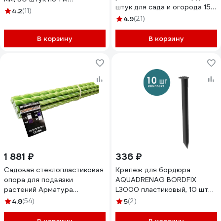
штук для сада и огорода 15
4660228920427
4.2
(11)
см УТ-00000924
4.9
(21)
В корзину
В корзину
1 881 ₽
336 ₽
Садовая стеклопластиковая
Крепеж для бордюра
опора для подвязки
AQUADRENAG BORDFIX
растений Арматура
L3000 пластиковый, 10 шт
Композит 12 мм, 10 шт.,
830010
4.8
(54)
5
(2)
длина 2 м 4660228920526