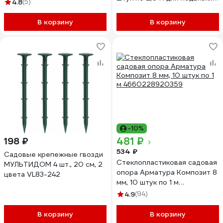
4.8
(5)
растений
стеклопластиковая
В корзину
В корзину
4660228920878
-10%
481 ₽
198 ₽
534 ₽
Садовые крепежные гвозди
Стеклопластиковая садовая
МУЛЬТИДОМ 4 шт., 20 см, 2
опора Арматура Композит 8
цвета VL83-242
мм, 10 штук по 1 м
4660228920359
4.9
(94)
В корзину
В корзину