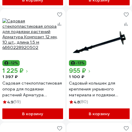
В корзину
В корзину
-12%
-13%
1 225 ₽
955 ₽
1 397 ₽
1 100 ₽
Садовая стеклопластиковая
Садовый колышек для
опора для подвязки
крепления укрывного
растений Арматура
материала и подвязки
Композит 12 мм, 10 шт.,
растений ГеоПластБорд 180
4.9
(59)
4.8
(80)
длина 1.5 м 4660228920502
мм, 100 шт, черный kl180.100
В корзину
В корзину