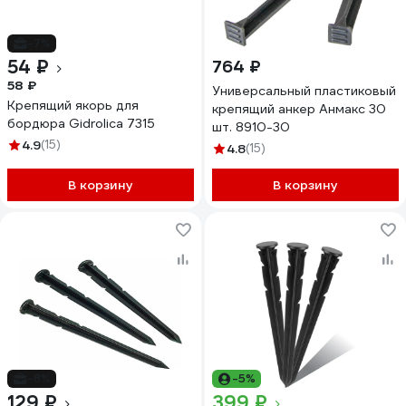
-7%
54 ₽
764 ₽
58 ₽
Универсальный пластиковый
Крепящий якорь для
крепящий анкер Анмакс 30
бордюра Gidrolica 7315
шт. 8910-30
4.9
(15)
4.8
(15)
В корзину
В корзину
-8%
-5%
129 ₽
399 ₽