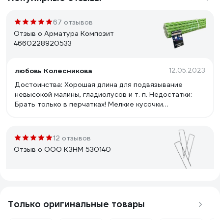
67 отзывов
Отзыв о Арматура Композит
4660228920533
любовь Колесникова
12.05.2023
Достоинства: Хорошая длина для подвязывание
невысокой малины, гладиолусов и т. п. Недостатки:
Брать только в перчатках! Мелкие кусочки
стекловолокна впиваются в ладони, их не видно и
удалить не получается(
12 отзывов
Отзыв о ООО КЗНМ 530140
Регина .
19.12.2023
Не дорого
Только оригинальные товары