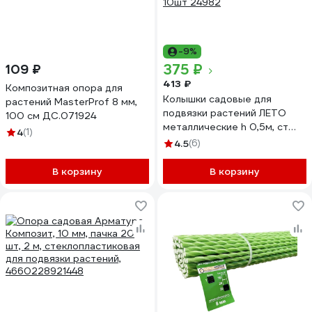
-9%
375 ₽
109 ₽
413 ₽
Композитная опора для
Колышки садовые для
растений MasterProf 8 мм,
подвязки растений ЛЕТО
100 см ДС.071924
металлические h 0,5м, ст
4
(1)
труба d 10мм, 1 упаковка по
4.5
(6)
10шт 24982
В корзину
В корзину