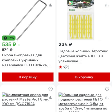
-7%
535 ₽
234 ₽
574 ₽
Садовые колышки Агротекс
Скоба П-образная для
цветочки желтые 10 шт в
крепления укрывных
упакаковке
материалов ЛЕТО 3x14 см, d3
32.01.28.02.14.000.0000.00
5
(2)
мм, металл, 20 шт 2474
В корзину
В корзину