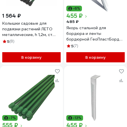
-6%
455 ₽
1 564 ₽
485 ₽
Колышки садовые для
Якорь стальной для
подвязки растений ЛЕТО
бордюра и ленты
металлические, h 1,2м, ст
бордюрной ГеоПластБорд
труба d 10мм, 2 упаковки по
5
(8)
10 штук СЯ.02-01И.10
10шт 28254 96167
5
(7)
В корзину
В корзину
-7%
-13%
555 ₽
455 ₽