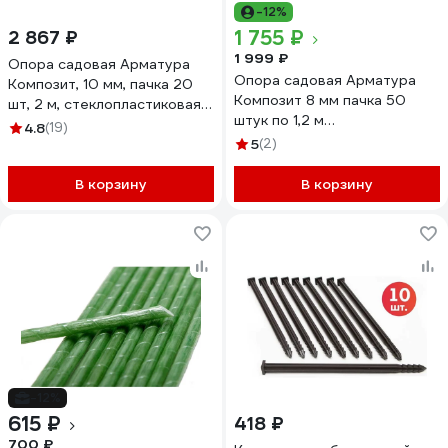
-12%
1 755 ₽
2 867 ₽
1 999 ₽
Опора садовая Арматура
Опора садовая Арматура
Композит, 10 мм, пачка 20
Композит 8 мм пачка 50
шт, 2 м, стеклопластиковая
штук по 1,2 м
для подвязки растений,
4.8
(19)
Стеклопластиковая для
4660228921448
5
(2)
подвязки растений
4660228920915
В корзину
В корзину
-12%
615 ₽
418 ₽
700 ₽