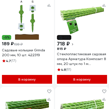
-5%
-12%
718 ₽
189 ₽
198 ₽
815 ₽
Садовые колышки Grinda
Стеклопластиковая садовая
200 мм, 10 шт. 422319
опора Арматура Композит 8
4.7
(17)
мм, 20 штук по 1 м
4660228920410
4.8
(61)
В корзину
В корзину