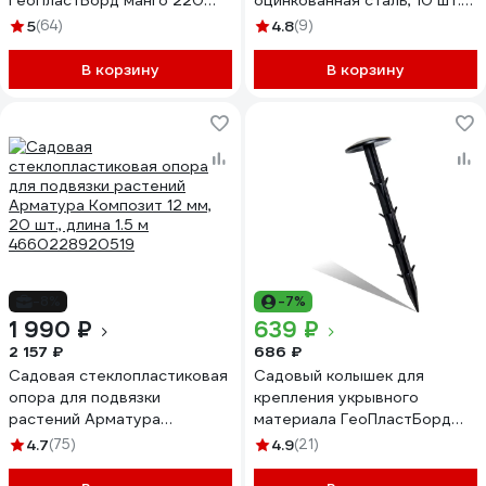
ГеоПластБорд манго 220
оцинкованная сталь, 10 шт.
мм, 30 шт., черный
1940-10
5
(64)
4.8
(9)
k240.38.55.30up
В корзину
В корзину
-8%
-7%
1 990 ₽
639 ₽
2 157 ₽
686 ₽
Садовая стеклопластиковая
Садовый колышек для
опора для подвязки
крепления укрывного
растений Арматура
материала ГеоПластБорд
Композит 12 мм, 20 шт.,
100 шт, 15 см K150.100.PP
4.7
(75)
4.9
(21)
длина 1.5 м 4660228920519