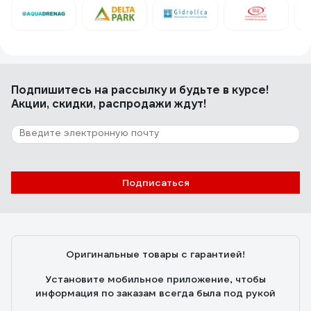
17 отзывов
Отзыв о Grinda 422319
Подпишитесь
Головина Любовь Георгиевна
на рассылку
и будьте в курсе!
19.11.2019
Акции, скидки, распродажи ждут!
Крепкая хорошая пластмасса,не хрупкая,удобно
пользоваться
Подписаться
Оригинальные товары с гарантией!
Установите мобильное приложение, чтобы
информация по заказам всегда была под рукой