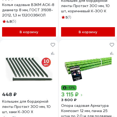
Колышек для бордюрной
Колья садовые ВЗКМ АСК-8
ленты Протэкт 300 мм, 10
диаметр 8 мм, ГОСТ 31938-
шт, коричневый К-300 К
2012, 1,3 м 1320036КОЛ
5
(1)
4.8
(5)
В корзину
В корзину
-13%
3 115 ₽
448 ₽
3 600 ₽
Колышек для бордюрной
Опора садовая Арматура
ленты Протэкт 300 мм, 10
Композит 12 мм, пачка 25
шт, хаки К-300 Х
штук по 2,0 м для подвязки