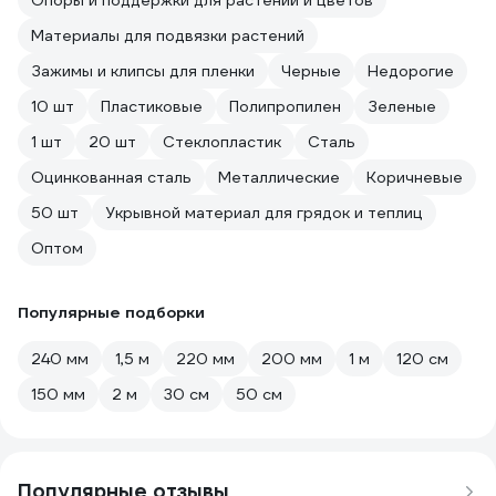
Опоры и поддержки для растений и цветов
Материалы для подвязки растений
Зажимы и клипсы для пленки
Черные
Недорогие
10 шт
Пластиковые
Полипропилен
Зеленые
1 шт
20 шт
Стеклопластик
Сталь
Оцинкованная сталь
Металлические
Коричневые
50 шт
Укрывной материал для грядок и теплиц
Оптом
Популярные подборки
240 мм
1,5 м
220 мм
200 мм
1 м
120 см
150 мм
2 м
30 см
50 см
Популярные отзывы