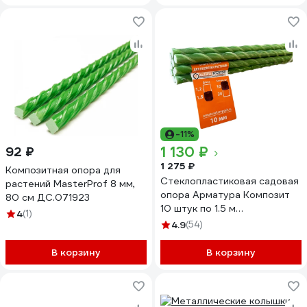
-11%
1 130 ₽
92 ₽
1 275 ₽
Композитная опора для
Стеклопластиковая садовая
растений MasterProf 8 мм,
опора Арматура Композит
80 см ДС.071923
10 штук по 1.5 м
4
(1)
4660228920441
4.9
(54)
В корзину
В корзину