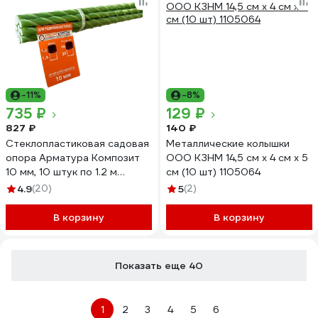
-11%
-8%
735 ₽
129 ₽
827 ₽
140 ₽
Стеклопластиковая садовая
Металлические колышки
опора Арматура Композит
ООО КЗНМ 14,5 см х 4 см х 5
10 мм, 10 штук по 1.2 м
см (10 шт) 1105064
4660228920380
4.9
(20)
5
(2)
В корзину
В корзину
Показать еще 40
1
2
3
4
5
6