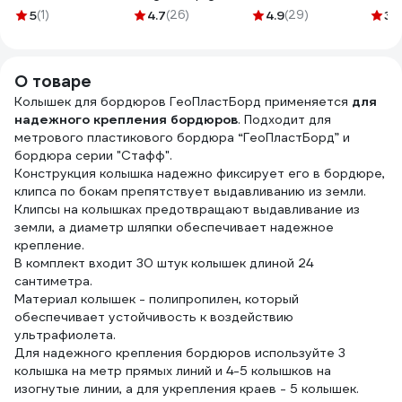
25х0.8 м 529234
5000x400x5 мм
пластиковая
Эвен
5
(1)
4.7
(26)
4.9
(29)
3.
5000.400.5.TG
черная, клетка
(2х5
С250 608
О товаре
Колышек для бордюров ГеоПластБорд применяется
для
надежного крепления бордюров
. Подходит для
метрового пластикового бордюра “ГеоПластБорд” и
бордюра серии "Стафф".
Конструкция колышка надежно фиксирует его в бордюре,
клипса по бокам препятствует выдавливанию из земли.
Клипсы на колышках предотвращают выдавливание из
земли, а диаметр шляпки обеспечивает надежное
крепление.
В комплект входит 30 штук колышек длиной 24
сантиметра.
Материал колышек - полипропилен, который
обеспечивает устойчивость к воздействию
ультрафиолета.
Для надежного крепления бордюров используйте 3
колышка на метр прямых линий и 4-5 колышков на
изогнутые линии, а для укрепления краев - 5 колышек.