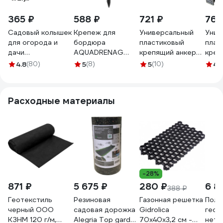
365 ₽
588 ₽
721 ₽
764
Садовый колышек
Крепеж для
Универсальный
Унив
для огорода и
бордюра
пластиковый
плас
дачи
AQUADRENAG
крепящий анкер
креп
ГеоПластБорд 30
BORDFIX L1000
Анмакс 30
Анма
4.8
(80)
5
(8)
5
(10)
4.
штук опора 18 см
пластиковый, 24
шт. 1840-30
8910
для укрывного
штуки 810024
материала
Расходные материалы
kl180.30
-28%
871 ₽
5 675 ₽
280 ₽
6 8
388 ₽
Геотекстиль
Резиновая
Газонная решетка
Поло
черный ООО
садовая дорожка
Gidrolica
геот
КЗНМ 120 г/м,
Alegria Top garden
70х40х3,2 см -
нетк