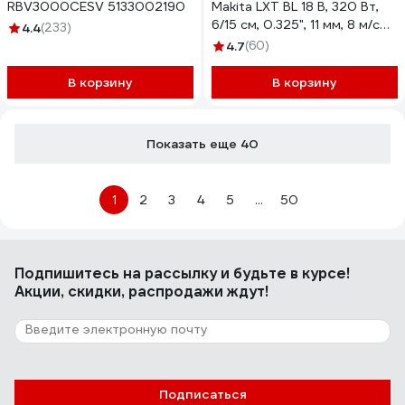
RBV3000CESV 5133002190
Makita LXT BL 18 В, 320 Вт,
6/15 см, 0.325", 11 мм, 8 м/с
4.4
(233)
XPT (BL1830B DC18SD)
4.7
(60)
DUC150SF
В корзину
В корзину
Показать еще 40
1
2
3
4
5
...
50
Подпишитесь
на рассылку
и будьте в курсе!
Акции, скидки, распродажи ждут!
Подписаться