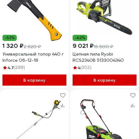
-53%
-42%
1 320 ₽
9 021 ₽
2 820 ₽
15 500 ₽
Универсальный топор 440 г
Цепная пила Ryobi
Inforce 06-12-18
RCS2340B 5133004340
4.7
(288)
4
(302)
В корзину
В корзину