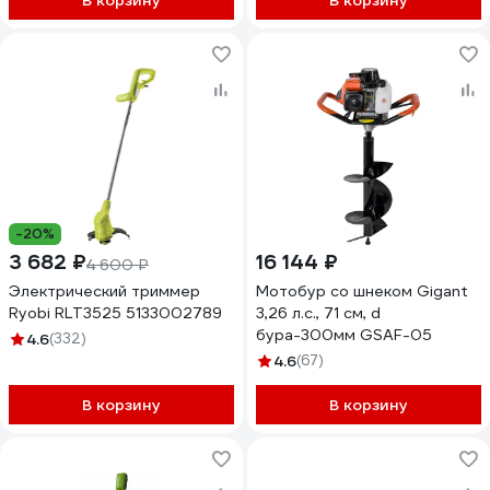
В корзину
В корзину
-20%
3 682 ₽
16 144 ₽
4 600 ₽
Электрический триммер
Мотобур со шнеком Gigant
Ryobi RLT3525 5133002789
3,26 л.с., 71 см, d
бура-300мм GSAF-05
4.6
(332)
4.6
(67)
В корзину
В корзину