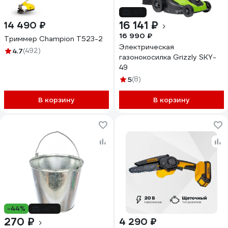
-5%
16 141 ₽
14 490 ₽
16 990 ₽
Триммер Champion Т523-2
Электрическая
4.7
(492)
газонокосилка Grizzly SKY-
49
5
(8)
В корзину
В корзину
-44%
-47%
270 ₽
4 290 ₽