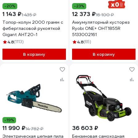
-20%
-23%
1 143 ₽
12 373 ₽
1 435 ₽
16 100 ₽
Топор-колун 2000 грамм с
Аккумуляторный кусторез
фибергласовой рукояткой
Ryobi ONE+ OHT1855R
Gigant AHT20-1
5133002161
4.8
(1113)
4.8
(65)
В корзину
В корзину
-19%
11 990 ₽
36 603 ₽
14 782 ₽
Электрическая цепная пила
Бензиновая самоходная