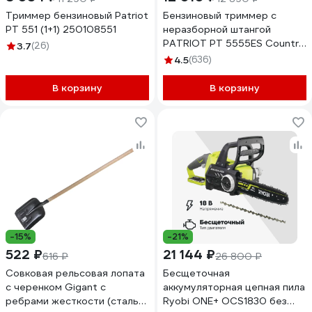
Триммер бензиновый Patriot
Бензиновый триммер с
PT 551 (1+1) 250108551
неразборной штангой
PATRIOT PT 5555ES Country
3.7
(26)
250108055
4.5
(636)
В корзину
В корзину
-15%
-21%
522 ₽
21 144 ₽
616 ₽
26 800 ₽
Совковая рельсовая лопата
Бесщеточная
с черенком Gigant с
аккумуляторная цепная пила
ребрами жесткости (сталь
Ryobi ONE+ OCS1830 без