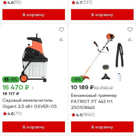
1.2мм) GSS-01
аккумулятора в комплекте
4.6
(55)
4.7
(337)
5133002829
В корзину
В корзину
-9%
-6%
16 470 ₽
10 189 ₽
10 790 ₽
18 117 ₽
Бензиновый триммер
Садовый измельчитель
PATRIOT PT 443 1+1
Gigant 2,5 кВт GSVER-05
250108443
4.6
(70)
4.5
(1840)
В корзину
В корзину