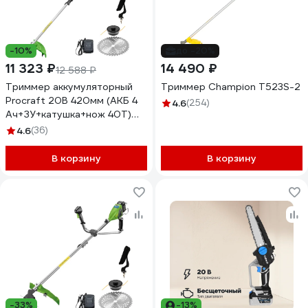
-10%
до -20%
11 323 ₽
14 490 ₽
12 588 ₽
Триммер аккумуляторный
Триммер Champion Т523S-2
Procraft 20В 420мм (АКБ 4
4.6
(254)
Ач+ЗУ+катушка+нож 40Т)
ATA20/BS
4.6
(36)
В корзину
В корзину
-33%
-13%