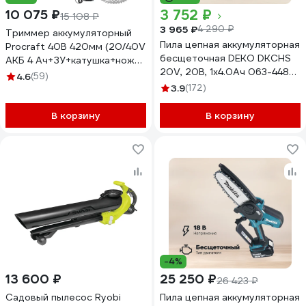
3 752 ₽
10 075 ₽
15 108 ₽
3 965 ₽
4 290 ₽
Триммер аккумуляторный
Пила цепная аккумуляторная
Procraft 40В 420мм (20/40V
бесщеточная DEKO DKCHS
АКБ 4 Ач+ЗУ+катушка+нож
20V, 20В, 1x4.0Ач 063-4483-
40Т) ATA40/BS
4.6
(59)
1
3.9
(172)
В корзину
В корзину
-4%
13 600 ₽
25 250 ₽
26 423 ₽
Садовый пылесос Ryobi
Пила цепная аккумуляторная