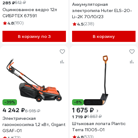
285 ₽
512 ₽
Аккумуляторная
Оцинкованное ведро 12л
электропила Huter ELS-20-
СИБРТЕХ 67591
Li-2К 70/10/23
4.8
(160)
4.5
(238)
В корзину по 3
В корзину
-39%
-8%
-10%
1 675 ₽
4 242 ₽
6 915 ₽
1 719 ₽
1 867 ₽
Электрическая
Штыковая лопата Plantic
газонокосилка 1,2 кВт, Gigant
Terra 11005-01
GSAF-01
4.8
(533)
(73)