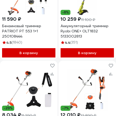
-8%
11 590 ₽
10 259 ₽
11 100 ₽
Бензиновый триммер
Аккумуляторный триммер
PATRIOT PT 553 1+1
Ryobi ONE+ OLT1832
250108444
5133002813
4.5
(1840)
4.4
(351)
В корзину
В корзину
-29%
-7%
8 034 ₽
12 010 ₽
11 290 ₽
12 890 ₽