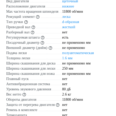
Вид двигателя
щеточный
Расположение двигателя
нижнее
Max частота вращения шпинделя
11800 об/мин
Режущий элемент
леска
Тип ручки
d-образная
Приводной вал
жесткий
Разборный вал
нет
Регулируемая штанга
есть
Посадочный диаметр
не применимо мм
Внешний диаметр (дюйм)
не применимо
Подача лески
полуавтоматическая
Толщина лески
1.6 мм
Ширина скашивания для диска
не применимо мм
Ширина скашивания для лески
250 мм
Ширина скашивания для ножа
не применимо мм
Плавный пуск
нет
Антивибрационная система
нет
Уровень звукового давления
80 дБ
Вес нетто
2.6 кг
Обороты двигателя
11800 об/мин
Защита от перегрева двигателя
нет
Ремень в комплекте
нет
Термозащита
нет