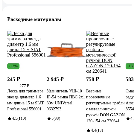
Расходные материалы
-12%
-13
245 ₽
2 945 ₽
758 ₽
583
277 ₽
Леска для триммера
Удлинитель УШ-10
Веерные
Смаз
звезда диаметр 1.6
IP-54 рамка ПВС 2x1
проволочные
реду
мм длина 15 м SIAT
30м UNIVersal
регулируемые грабли
Arse
Professional 556001
9632793
с металлической
8554
ручкой DON GAZON
4.5
(110)
5
(33)
4.
120-154 см 220641
4.4
(18)