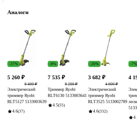
Аналоги
-37%
-8%
-20%
-7%
5 260 ₽
7 535 ₽
3 682 ₽
4 1
8 400 ₽
8 200 ₽
4 600 ₽
Электрический
Триммер Ryobi
Электрический
Эле
триммер Ryobi
RLT6130 5133003641
триммер Ryobi
три
RLT5127 5133003639
RLT3525 5133002789
леск
4.5
(55)
5133
4.6
(37)
4.6
(332)
4.